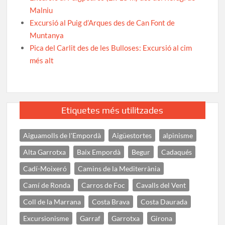
Malniu
Excursió al Puig d’Arques des de Can Font de
Muntanya
Pica del Carlit des de les Bulloses: Excursió al cim
més alt
Etiquetes més utilitzades
Aiguamolls de l'Empordà
Aigüestortes
alpinisme
Alta Garrotxa
Baix Empordà
Begur
Cadaqués
Cadí-Moixeró
Camins de la Mediterrània
Camí de Ronda
Carros de Foc
Cavalls del Vent
Coll de la Marrana
Costa Brava
Costa Daurada
Excursionisme
Garraf
Garrotxa
Girona