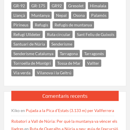
GR-92
GR-175
GR92
Gresolet
Himalaia
Llançà
Muntanya
Nepal
Osona
Palamós
Pirineus
Refugis
Refugis de muntanya
Refugi Ulldeter
Ruta circular
Sant Feliu de Guíxols
Santuari de Núria
Senderisme
Senderisme Catalunya
Tarragona
Tarragonès
Torroella de Montgrí
Tossa de Mar
Vallter
Via verda
Vilanova i la Geltrú
Comentaris recents
Kiko
en
Pujada a la Pica d’Estats (3.133 m) per Vallferrera
Robatori a Vall de Núria: Per què la muntanya va vèncer els
lladres
en
Ruta de Queralbs a Núria a peu: guia de l’excursió