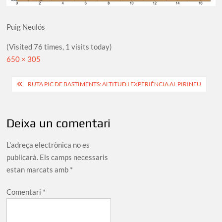
Puig Neulós
(Visited 76 times, 1 visits today)
Full
650 × 305
size
Navegació
RUTA PIC DE BASTIMENTS: ALTITUD I EXPERIÈNCIA AL PIRINEU
d'entrades
Deixa un comentari
L'adreça electrònica no es
publicarà.
Els camps necessaris
estan marcats amb
*
Comentari
*