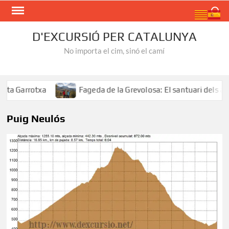
Skip
Search
to
content
D'EXCURSIÓ PER CATALUNYA
No importa el cim, sinó el camí
a Garrotxa
Fageda de la Grevolosa: El santuari dels arb
Puig Neulós