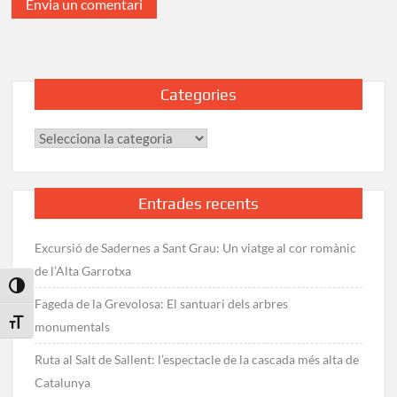
Categories
Categories
Entrades recents
Excursió de Sadernes a Sant Grau: Un viatge al cor romànic
de l’Alta Garrotxa
Toggle High Contrast
Fageda de la Grevolosa: El santuari dels arbres
Toggle Font size
monumentals
Ruta al Salt de Sallent: l’espectacle de la cascada més alta de
Catalunya