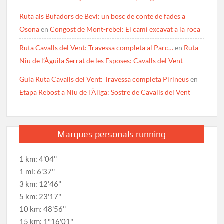
Ruta als Bufadors de Beví: un bosc de conte de fades a
Osona
en
Congost de Mont-rebei: El camí excavat a la roca
Ruta Cavalls del Vent: Travessa completa al Parc…
en
Ruta
Niu de l’Àguila Serrat de les Esposes: Cavalls del Vent
Guia Ruta Cavalls del Vent: Travessa completa Pirineus
en
Etapa Rebost a Niu de l’Àliga: Sostre de Cavalls del Vent
Marques personals running
1 km: 4'04''
1 mi: 6'37''
3 km: 12'46''
5 km: 23'17''
10 km: 48'56''
15 km: 1º16'01''