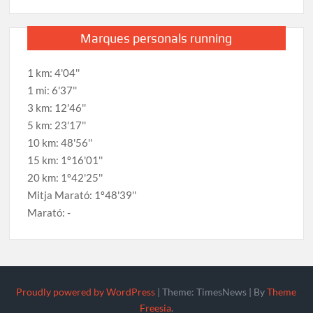
Marques personals running
1 km: 4'04''
1 mi: 6'37''
3 km: 12'46''
5 km: 23'17''
10 km: 48'56''
15 km: 1º16'01''
20 km: 1º42'25''
Mitja Marató: 1º48'39''
Marató: -
Proudly powered by WordPress
|
Theme: TimesNews
|
By
Theme
Freesia
.