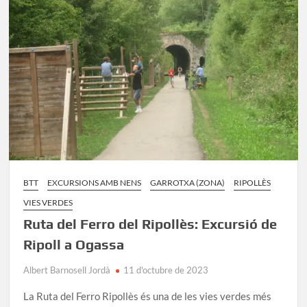
completa
de
la
ruta
BTT
EXCURSIONS AMB NENS
GARROTXA (ZONA)
RIPOLLÈS
VIES VERDES
Ruta del Ferro del Ripollès: Excursió de
Ripoll a Ogassa
Albert Barnosell Jordà
11 d'octubre de 2023
La Ruta del Ferro Ripollès és una de les vies verdes més