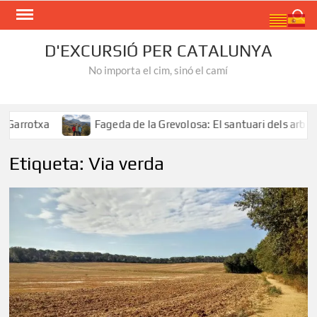
Skip
Search
to
content
D'EXCURSIÓ PER CATALUNYA
No importa el cim, sinó el camí
Fageda de la Grevolosa: El santuari dels arbres monume
Etiqueta:
Via verda