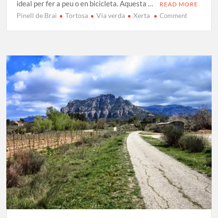
ideal per fer a peu o en bicicleta. Aquesta …
READ MORE
Pinell de Brai
Tortosa
Via verda
Xerta
on
Comment
Ruta
per
la
Via
Verda
del
Baix
Ebre:
De
Pinell
de
Brai
a
Tortosa