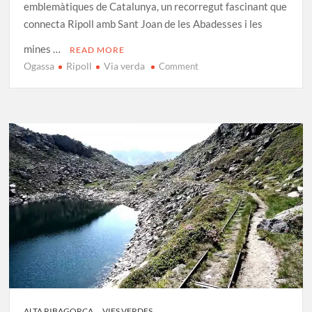
emblemàtiques de Catalunya, un recorregut fascinant que
connecta Ripoll amb Sant Joan de les Abadesses i les
mines …
READ MORE
Ogassa
Ripoll
Via verda
on
Comment
Ruta
del
Ferro
del
Ripollès:
Excursió
de
Ripoll
a
Ogassa
ALTA RIBAGORÇA
VIES VERDES