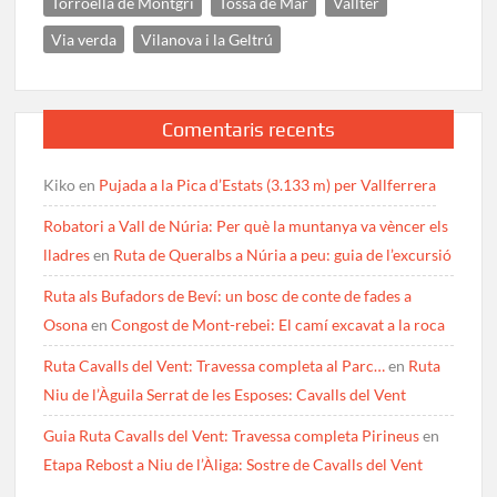
Torroella de Montgrí
Tossa de Mar
Vallter
Via verda
Vilanova i la Geltrú
Comentaris recents
Kiko
en
Pujada a la Pica d’Estats (3.133 m) per Vallferrera
Robatori a Vall de Núria: Per què la muntanya va vèncer els
lladres
en
Ruta de Queralbs a Núria a peu: guia de l’excursió
Ruta als Bufadors de Beví: un bosc de conte de fades a
Osona
en
Congost de Mont-rebei: El camí excavat a la roca
Ruta Cavalls del Vent: Travessa completa al Parc…
en
Ruta
Niu de l’Àguila Serrat de les Esposes: Cavalls del Vent
Guia Ruta Cavalls del Vent: Travessa completa Pirineus
en
Etapa Rebost a Niu de l’Àliga: Sostre de Cavalls del Vent