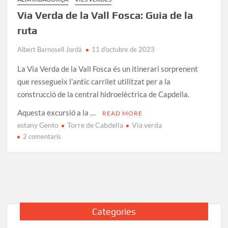
Via Verda de la Vall Fosca: Guia de la
ruta
Albert Barnosell Jordà
11 d'octubre de 2023
La Via Verda de la Vall Fosca és un itinerari sorprenent
que ressegueix l’antic carrilet utilitzat per a la
construcció de la central hidroelèctrica de Capdella.
Aquesta excursió a la …
READ MORE
estany Gento
Torre de Cabdella
Via verda
a
2 comentaris
Via
Verda
de
la
Vall
Fosca:
Categories
Guia
de