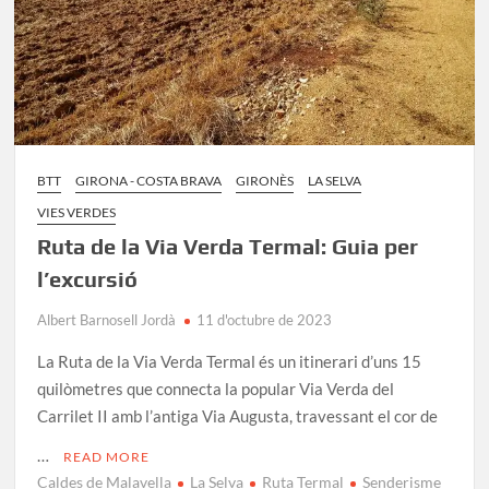
BTT
GIRONA - COSTA BRAVA
GIRONÈS
LA SELVA
VIES VERDES
Ruta de la Via Verda Termal: Guia per
l’excursió
Albert Barnosell Jordà
11 d'octubre de 2023
La Ruta de la Via Verda Termal és un itinerari d’uns 15
quilòmetres que connecta la popular Via Verda del
Carrilet II amb l’antiga Via Augusta, travessant el cor de
…
READ MORE
Caldes de Malavella
La Selva
Ruta Termal
Senderisme