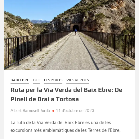
Ruta
d’Olot
a
Girona
BAIX EBRE
BTT
ELS PORTS
VIES VERDES
Ruta per la Via Verda del Baix Ebre: De
Pinell de Brai a Tortosa
Albert Barnosell Jordà
11 d'octubre de 2023
La ruta de la Via Verda del Baix Ebre és una de les
excursions més emblemàtiques de les Terres de l’Ebre,