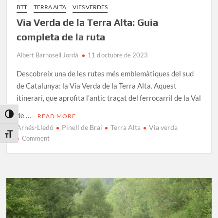
BTT
TERRA ALTA
VIES VERDES
Via Verda de la Terra Alta: Guia
completa de la ruta
Albert Barnosell Jordà
11 d'octubre de 2023
Descobreix una de les rutes més emblemàtiques del sud
de Catalunya: la Via Verda de la Terra Alta. Aquest
itinerari, que aprofita l’antic traçat del ferrocarril de la Val
de …
Toggle High Contrast
READ MORE
Arnés-Lledó
Pinell de Brai
Terra Alta
Via verda
Toggle Font size
on
Comment
Via
Verda
de
la
Terra
Alta:
Guia