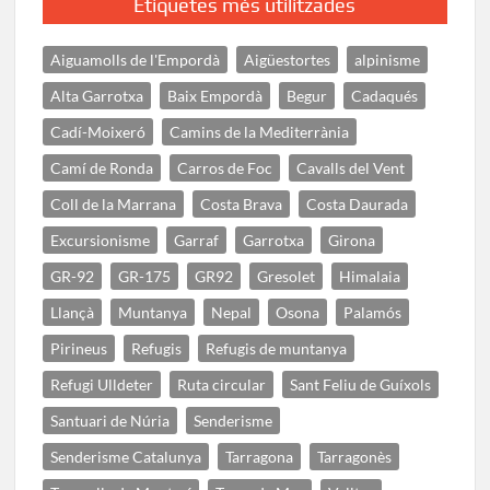
Etiquetes més utilitzades
Aiguamolls de l'Empordà
Aigüestortes
alpinisme
Alta Garrotxa
Baix Empordà
Begur
Cadaqués
Cadí-Moixeró
Camins de la Mediterrània
Camí de Ronda
Carros de Foc
Cavalls del Vent
Coll de la Marrana
Costa Brava
Costa Daurada
Excursionisme
Garraf
Garrotxa
Girona
GR-92
GR-175
GR92
Gresolet
Himalaia
Llançà
Muntanya
Nepal
Osona
Palamós
Pirineus
Refugis
Refugis de muntanya
Refugi Ulldeter
Ruta circular
Sant Feliu de Guíxols
Santuari de Núria
Senderisme
Senderisme Catalunya
Tarragona
Tarragonès