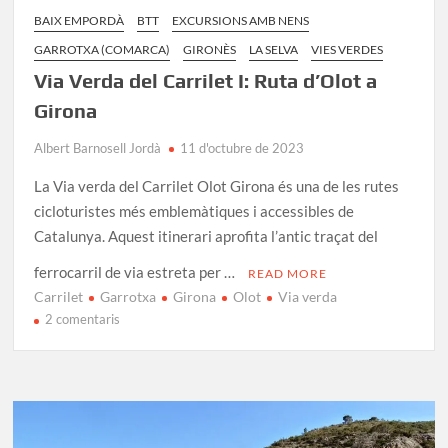
BAIX EMPORDÀ
BTT
EXCURSIONS AMB NENS
GARROTXA (COMARCA)
GIRONÈS
LA SELVA
VIES VERDES
Via Verda del Carrilet I: Ruta d’Olot a
Girona
Albert Barnosell Jordà
11 d'octubre de 2023
La Via verda del Carrilet Olot Girona és una de les rutes
cicloturistes més emblemàtiques i accessibles de
Catalunya. Aquest itinerari aprofita l’antic traçat del
ferrocarril de via estreta per …
READ MORE
Carrilet
Garrotxa
Girona
Olot
Via verda
a
2 comentaris
Via
Verda
del
Carrilet
I: