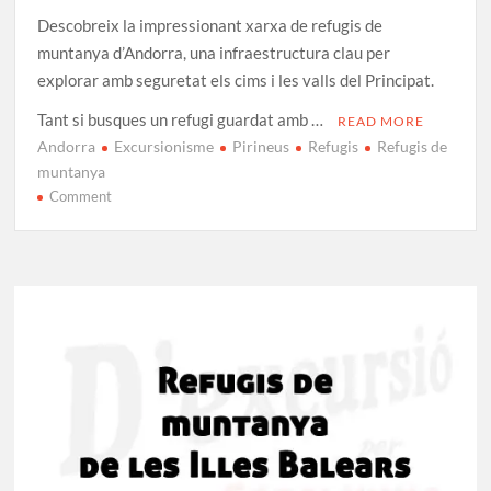
Descobreix la impressionant xarxa de refugis de
muntanya d’Andorra, una infraestructura clau per
explorar amb seguretat els cims i les valls del Principat.
Tant si busques un refugi guardat amb …
READ MORE
Andorra
Excursionisme
Pirineus
Refugis
Refugis de
muntanya
on
Comment
Tots
els
Refugis
de
Muntanya
d’Andorra
[GUIA]