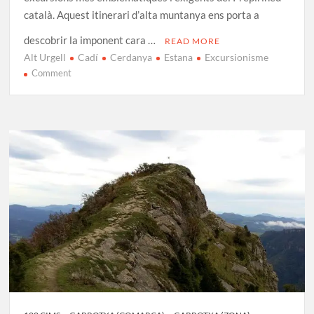
català. Aquest itinerari d’alta muntanya ens porta a
descobrir la imponent cara …
READ MORE
Alt Urgell
Cadí
Cerdanya
Estana
Excursionisme
on
Comment
Ruta
Circular
al
Cadí
des
d’Estana:
Guia
de
l’excursió