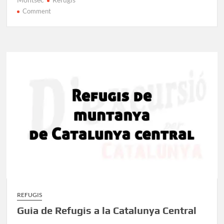
on
Comment
Refugis
del
Montsec:
Guia
d’allotjaments
per
a
excursionistes
REFUGIS
Guia de Refugis a la Catalunya Central