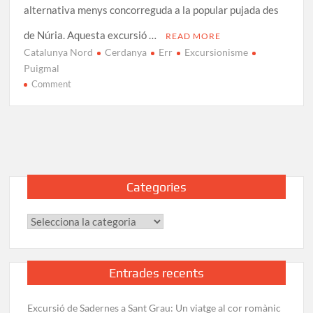
alternativa menys concorreguda a la popular pujada des
de Núria. Aquesta excursió …
READ MORE
Catalunya Nord
Cerdanya
Err
Excursionisme
Puigmal
on
Comment
Puigmal
Etapa
Única:
Err
–
Puigmal
Categories
Categories
Entrades recents
Excursió de Sadernes a Sant Grau: Un viatge al cor romànic