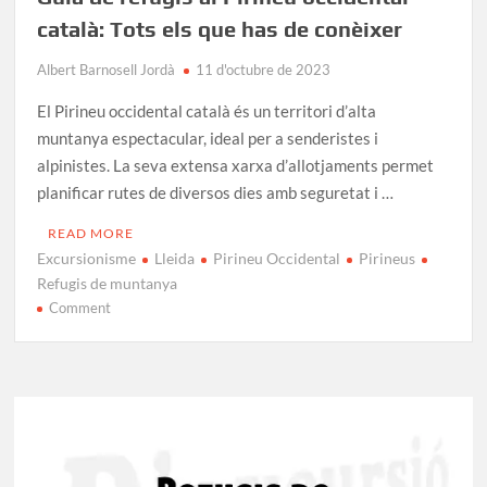
català: Tots els que has de conèixer
Albert Barnosell Jordà
11 d'octubre de 2023
El Pirineu occidental català és un territori d’alta
muntanya espectacular, ideal per a senderistes i
alpinistes. La seva extensa xarxa d’allotjaments permet
planificar rutes de diversos dies amb seguretat i …
READ MORE
Excursionisme
Lleida
Pirineu Occidental
Pirineus
Refugis de muntanya
on
Comment
Guia
de
refugis
al
Pirineu
occidental
català: