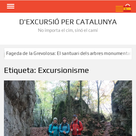
Skip
Search
to
content
D'EXCURSIÓ PER CATALUNYA
No importa el cim, sinó el camí
volosa: El santuari dels arbres monumentals
Ruta al Sal
Etiqueta:
Excursionisme