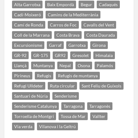
Alta Garrotxa
Baix Empordà
Begur
Cadaqués
Cadí-Moixeró
Camins de la Mediterrània
Camí de Ronda
Carros de Foc
Cavalls del Vent
Coll de la Marrana
Costa Brava
Costa Daurada
Excursionisme
Garraf
Garrotxa
Girona
GR-92
GR-175
GR92
Gresolet
Himalaia
Llançà
Muntanya
Nepal
Osona
Palamós
Pirineus
Refugis
Refugis de muntanya
Refugi Ulldeter
Ruta circular
Sant Feliu de Guíxols
Santuari de Núria
Senderisme
Senderisme Catalunya
Tarragona
Tarragonès
Torroella de Montgrí
Tossa de Mar
Vallter
Via verda
Vilanova i la Geltrú