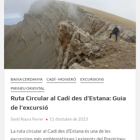
la
Carena:
Excursió
de
Sant
Julià
a
Vilalleons
BAIXA CERDANYA
CADÍ - MOIXERÓ
EXCURSIONS
PIRINEU ORIENTAL
Ruta Circular al Cadí des d’Estana: Guia
de l’excursió
Santi Roura Ferrer
11 d'octubre de 2023
La ruta circular al Cadí des d’Estana és una de les
excursions més emblemàtiques i exigents del Prepirineu