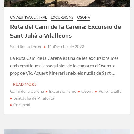
CATALUNYA CENTRAL
EXCURSIONS
OSONA
Ruta del Camí de la Carena: Excursió de
Sant Julià a Vilalleons
Santi Roura Ferrer
11 d'octubre de 2023
La Ruta Camí de la Carena és una de les excursions més
emblemàtiques i assequibles de la comarca d’Osona, a
prop de Vic. Aquest itinerari uneix els nuclis de Sant …
READ MORE
Camí de la Carena
Excursionisme
Osona
Puig-l'agulla
Sant Julià de Vilatorta
on
Comment
Ruta
del
Camí
de