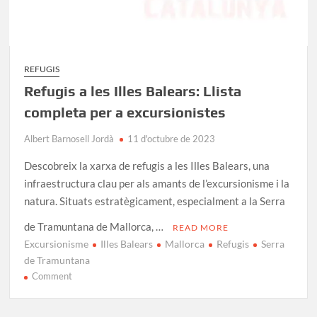
REFUGIS
Refugis a les Illes Balears: Llista
completa per a excursionistes
Albert Barnosell Jordà
11 d'octubre de 2023
Descobreix la xarxa de refugis a les Illes Balears, una
infraestructura clau per als amants de l’excursionisme i la
natura. Situats estratègicament, especialment a la Serra
de Tramuntana de Mallorca, …
READ MORE
Excursionisme
Illes Balears
Mallorca
Refugis
Serra
de Tramuntana
on
Comment
Refugis
a