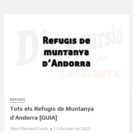
del
Pirineu
francès:
Llista
actualitzada
i
informació
REFUGIS
Tots els Refugis de Muntanya
d’Andorra [GUIA]
Albert Barnosell Jordà
11 d'octubre de 2023