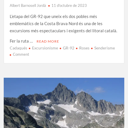
Albert Barnosell Jordà
11 d'octubre de 2023
L’etapa del GR-92 que uneix els dos pobles més
emblemàtics de la Costa Brava Nord és una de les
excursions més espectaculars i exigents del litoral català.
Fer la ruta …
READ MORE
Cadaqués
Excursionisme
GR-92
Roses
Senderisme
on
Comment
GR-
92
Etapa
3:
Cadaqués
–
Roses