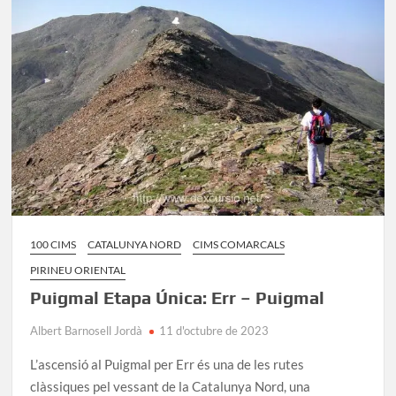
des
de
Joanetes
100 CIMS
CATALUNYA NORD
CIMS COMARCALS
PIRINEU ORIENTAL
Puigmal Etapa Única: Err – Puigmal
Albert Barnosell Jordà
11 d'octubre de 2023
L’ascensió al Puigmal per Err és una de les rutes
clàssiques pel vessant de la Catalunya Nord, una