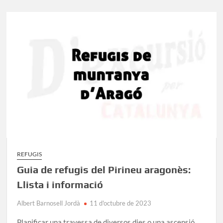
les
Illes
Balears:
Llista
completa
per
a
excursionistes
REFUGIS
Guia de refugis del Pirineu aragonès:
Llista i informació
Albert Barnosell Jordà
11 d'octubre de 2023
Planificar una travessa de diversos dies o una ascensió