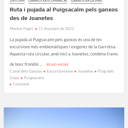
100 CIMS
GARROTXA (COMARCA)
GARROTXA (ZONA)
Ruta i pujada al Puigsacalm pels ganxos
des de Joanetes
Montse Pagès
11 d'octubre de 2023
La pujada al Puigsacalm pels ganxos és una de les
excursions més emblemàtiques i exigents de la Garrotxa.
Aquesta ruta circular, amb inici a Joanetes, combina trams
de bosc frondós …
READ MORE
Canal dels Ganxos
Excursionisme
Joanetes
Puig dels
Llops
Puigsacalm
on
Comment
Ruta
i
pujada
al
Puigsacalm
pels
ganxos