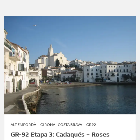
als
Bufadors
de
Beví:
un
bosc
de
conte
de
fades
a
Osona
ALT EMPORDÀ
GIRONA - COSTA BRAVA
GR92
GR-92 Etapa 3: Cadaqués – Roses