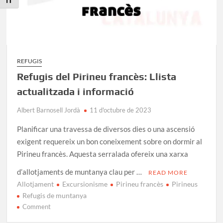
Toggle Font size
REFUGIS
Refugis del Pirineu francès: Llista
actualitzada i informació
Albert Barnosell Jordà
11 d'octubre de 2023
Planificar una travessa de diversos dies o una ascensió
exigent requereix un bon coneixement sobre on dormir al
Pirineu francès. Aquesta serralada ofereix una xarxa
d’allotjaments de muntanya clau per …
READ MORE
Allotjament
Excursionisme
Pirineu francès
Pirineus
Refugis de muntanya
on
Comment
Refugis