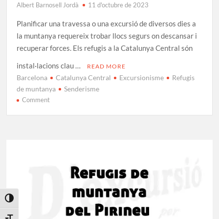
Albert Barnosell Jordà
11 d'octubre de 2023
Planificar una travessa o una excursió de diversos dies a
la muntanya requereix trobar llocs segurs on descansar i
recuperar forces. Els refugis a la Catalunya Central són
instal·lacions clau …
READ MORE
Barcelona
Catalunya Central
Excursionisme
Refugis
de muntanya
Senderisme
on
Comment
Guia
de
Refugis
a
la
Catalunya
Central
Toggle High Contrast