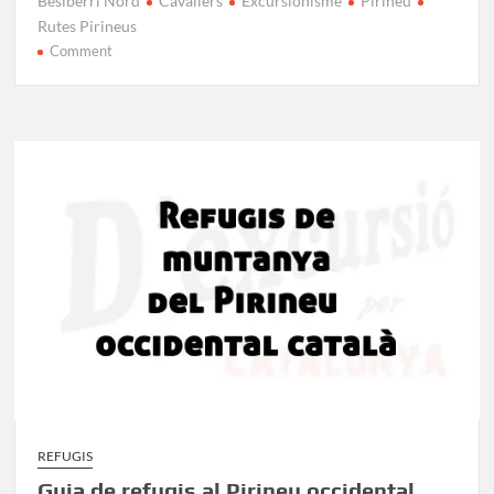
Besiberri Nord
Cavallers
Excursionisme
Pirineu
Rutes Pirineus
on
Comment
Besiberri
Nord
Etapa
1:
Cavallers
–
Besiberri
Nord
REFUGIS
Guia de refugis al Pirineu occidental