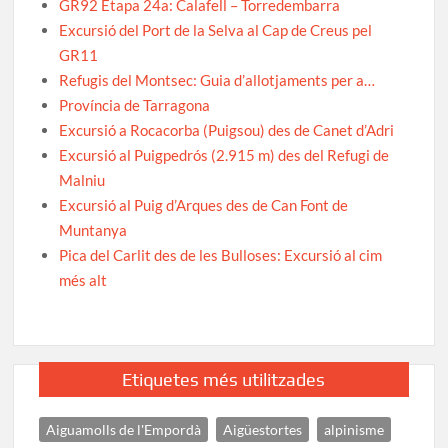
GR92 Etapa 24a: Calafell – Torredembarra
Excursió del Port de la Selva al Cap de Creus pel
GR11
Refugis del Montsec: Guia d’allotjaments per a…
Província de Tarragona
Excursió a Rocacorba (Puigsou) des de Canet d’Adri
Excursió al Puigpedrós (2.915 m) des del Refugi de
Malniu
Excursió al Puig d’Arques des de Can Font de
Muntanya
Pica del Carlit des de les Bulloses: Excursió al cim
més alt
Etiquetes més utilitzades
Aiguamolls de l'Empordà
Aigüestortes
alpinisme