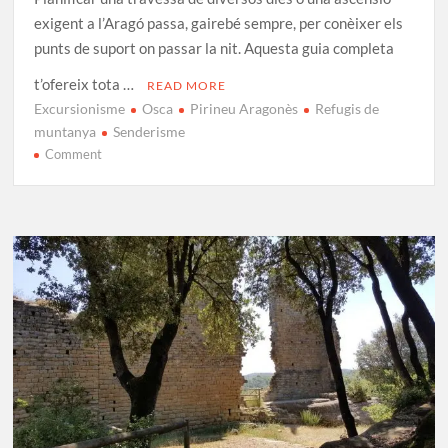
exigent a l’Aragó passa, gairebé sempre, per conèixer els
punts de suport on passar la nit. Aquesta guia completa
t’ofereix tota …
READ MORE
Excursionisme
Osca
Pirineu Aragonès
Refugis de
muntanya
Senderisme
on
Comment
Guia
de
refugis
del
Pirineu
aragonès:
Llista
i
informació