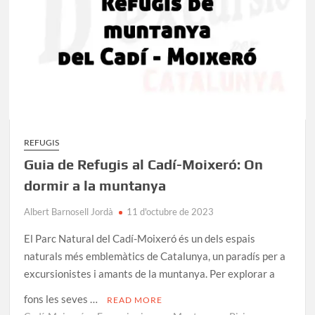
Tots
els
que
has
de
conèixer
REFUGIS
Guia de Refugis al Cadí-Moixeró: On
dormir a la muntanya
Albert Barnosell Jordà
11 d'octubre de 2023
El Parc Natural del Cadí-Moixeró és un dels espais
naturals més emblemàtics de Catalunya, un paradís per a
excursionistes i amants de la muntanya. Per explorar a
fons les seves …
READ MORE