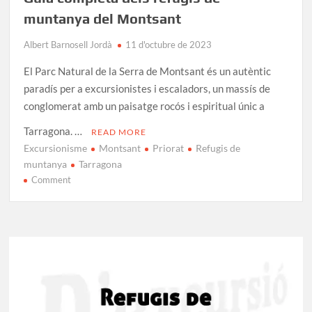
muntanya del Montsant
Albert Barnosell Jordà
11 d'octubre de 2023
El Parc Natural de la Serra de Montsant és un autèntic
paradís per a excursionistes i escaladors, un massís de
conglomerat amb un paisatge rocós i espiritual únic a
Tarragona. …
READ MORE
Excursionisme
Montsant
Priorat
Refugis de
muntanya
Tarragona
on
Comment
Guia
completa
dels
refugis
de
muntanya
del
Montsant