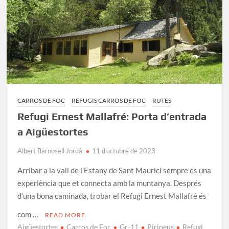
CARROS DE FOC
REFUGIS CARROS DE FOC
RUTES
Refugi Ernest Mallafré: Porta d’entrada
a Aigüestortes
Albert Barnosell Jordà
11 d'octubre de 2023
Arribar a la vall de l’Estany de Sant Maurici sempre és una
experiència que et connecta amb la muntanya. Després
d’una bona caminada, trobar el Refugi Ernest Mallafré és
com …
READ MORE
Aigüestortes
Carros de Foc
Gr-11
Pirineus
Refugi