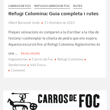
CARROS DE FOC
REFUGIS CARROS DE FOC
RUTES
Refugi Colomina: Guia completa i rutes
Albert Barnosell Jordà
11 d'octubre de 2023
Poques sensacions es comparen a la d’arribar a la riba de
l’estany i contemplar la silueta de pedra que ens espera.
Aquesta excursió fins al Refugi Colomina Aigüestortes és
una …
READ MORE
Aigüestortes
Carros de Foc
Refugi Colomina
Senderisme
Vall Fosca
on
Comment
Refugi
Colomina:
Guia
completa
i
rutes