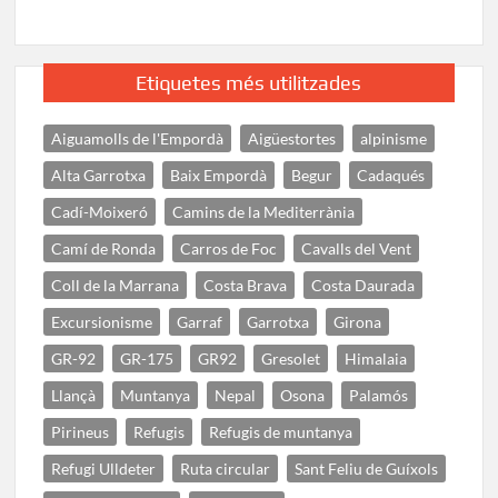
Etiquetes més utilitzades
Aiguamolls de l'Empordà
Aigüestortes
alpinisme
Alta Garrotxa
Baix Empordà
Begur
Cadaqués
Cadí-Moixeró
Camins de la Mediterrània
Camí de Ronda
Carros de Foc
Cavalls del Vent
Coll de la Marrana
Costa Brava
Costa Daurada
Excursionisme
Garraf
Garrotxa
Girona
GR-92
GR-175
GR92
Gresolet
Himalaia
Llançà
Muntanya
Nepal
Osona
Palamós
Pirineus
Refugis
Refugis de muntanya
Refugi Ulldeter
Ruta circular
Sant Feliu de Guíxols