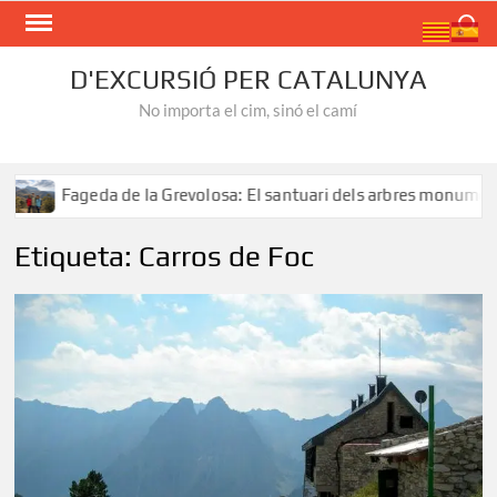
Skip
Search
to
content
D'EXCURSIÓ PER CATALUNYA
No importa el cim, sinó el camí
e la Grevolosa: El santuari dels arbres monumentals
Rut
Etiqueta:
Carros de Foc