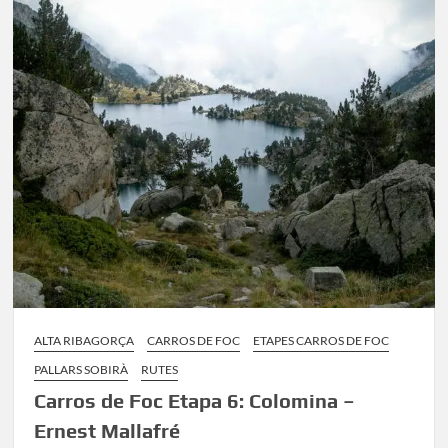
5:
Estany
Llong
–
Colomina
ALTA RIBAGORÇA
CARROS DE FOC
ETAPES CARROS DE FOC
PALLARS SOBIRÀ
RUTES
Carros de Foc Etapa 6: Colomina –
Ernest Mallafré