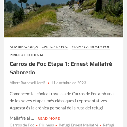
ALTA RIBAGORÇA
CARROS DE FOC
ETAPES CARROS DE FOC
PIRINEU OCCIDENTAL
Carros de Foc Etapa 1: Ernest Mallafré –
Saboredo
Albert Barnosell Jordà
11 d'octubre de 2023
Comencem la icònica travessa de Carros de Foc amb una
de les seves etapes més clàssiques i representatives.
Aquesta és la crònica personal de la ruta del refugi
Mallafré al …
READ MORE
Carros de Foc
Pirineus
Refugi Ernest Mallafré
Refugi