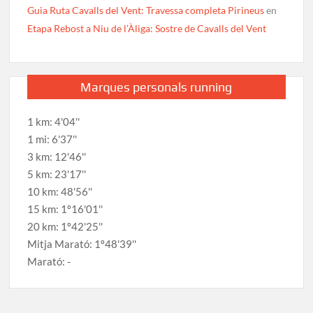
Guia Ruta Cavalls del Vent: Travessa completa Pirineus
en
Etapa Rebost a Niu de l’Àliga: Sostre de Cavalls del Vent
Marques personals running
1 km: 4'04''
1 mi: 6'37''
3 km: 12'46''
5 km: 23'17''
10 km: 48'56''
15 km: 1º16'01''
20 km: 1º42'25''
Mitja Marató: 1º48'39''
Marató: -