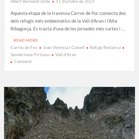
Albert Barnosell Jordà
11 d'octubre de 2023
Aquesta etapa de la travessa Carros de Foc connecta dos
dels refugis més emblemàtics de la Vall d’Aran i l’Alta
Ribagorça. Es tracta d’una de les jornades més curtes i …
READ MORE
Carros de Foc
Joan Ventosa i Calvell
Refugi Restanca
Senderisme Pirineus
Vall d'Aran
on
Comment
Carros
de
Foc
Etapa
3:
Restanca
–
Joan
Ventosa
i
Calvell