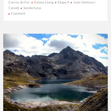
Carros de Foc
Estany Llong
Etapa 4
Joan Ventosa i
Calvell
Senderisme
on
Comment
Carros
de
Foc
Etapa
4:
Joan
Ventosa
i
Calvell
–
Estany
Llong