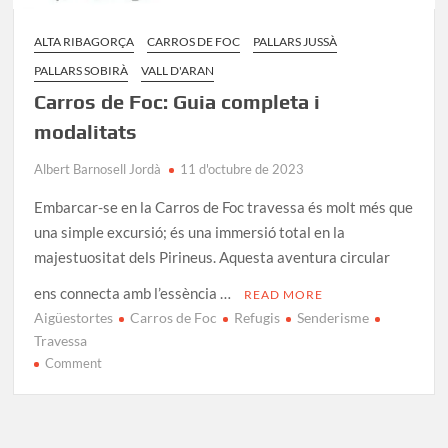
ALTA RIBAGORÇA
CARROS DE FOC
PALLARS JUSSÀ
PALLARS SOBIRÀ
VALL D'ARAN
Carros de Foc: Guia completa i
modalitats
Albert Barnosell Jordà
11 d'octubre de 2023
Embarcar-se en la Carros de Foc travessa és molt més que
una simple excursió; és una immersió total en la
majestuositat dels Pirineus. Aquesta aventura circular
ens connecta amb l’essència …
READ MORE
Aigüestortes
Carros de Foc
Refugis
Senderisme
Travessa
on
Comment
Carros
de
Foc: