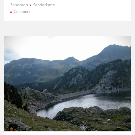
Saboredo
Senderisme
on
Comment
Carros
de
Foc
Etapa
1:
Ernest
Mallafré
–
Saboredo