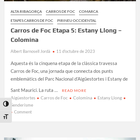
ALTA RIBAGORÇA
CARROS DE FOC
COMARCA
ETAPES CARROS DE FOC
PIRINEU OCCIDENTAL
Carros de Foc Etapa 5: Estany Llong –
Colomina
Albert Barnosell Jordà
11 d'octubre de 2023
Aquesta és la cinquena etapa de la clàssica travessa
Carros de Foc, una jornada que connecta dos punts
emblemàtics del Parc Nacional d’Aigüestortes i Estany de
Sant Maurici. La ruta …
READ MORE
Aigüestortes
Carros de Foc
Colomina
Estany Llong
Senderisme
Toggle High Contrast
on
Comment
Toggle Font size
Carros
de
Foc
Etapa