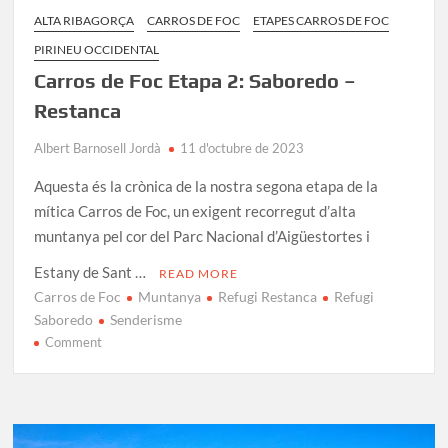
ALTA RIBAGORÇA
CARROS DE FOC
ETAPES CARROS DE FOC
PIRINEU OCCIDENTAL
Carros de Foc Etapa 2: Saboredo –
Restanca
Albert Barnosell Jordà
11 d'octubre de 2023
Aquesta és la crònica de la nostra segona etapa de la
mítica Carros de Foc, un exigent recorregut d’alta
muntanya pel cor del Parc Nacional d’Aigüestortes i
Estany de Sant …
READ MORE
Carros de Foc
Muntanya
Refugi Restanca
Refugi
Saboredo
Senderisme
on
Comment
Carros
de
Foc
Etapa