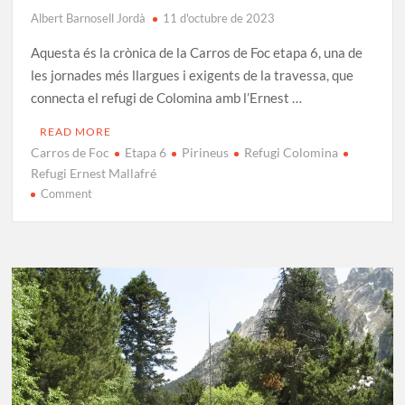
Albert Barnosell Jordà
11 d'octubre de 2023
Aquesta és la crònica de la Carros de Foc etapa 6, una de
les jornades més llargues i exigents de la travessa, que
connecta el refugi de Colomina amb l’Ernest …
READ MORE
Carros de Foc
Etapa 6
Pirineus
Refugi Colomina
Refugi Ernest Mallafré
on
Comment
Carros
de
Foc
Etapa
6:
Colomina
–
Ernest
Mallafré