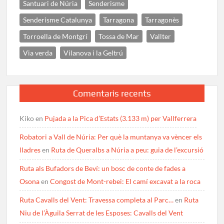
Santuari de Núria
Senderisme
Senderisme Catalunya
Tarragona
Tarragonès
Torroella de Montgrí
Tossa de Mar
Vallter
Via verda
Vilanova i la Geltrú
Comentaris recents
Kiko
en
Pujada a la Pica d’Estats (3.133 m) per Vallferrera
Robatori a Vall de Núria: Per què la muntanya va vèncer els
lladres
en
Ruta de Queralbs a Núria a peu: guia de l’excursió
Ruta als Bufadors de Beví: un bosc de conte de fades a
Osona
en
Congost de Mont-rebei: El camí excavat a la roca
Ruta Cavalls del Vent: Travessa completa al Parc…
en
Ruta
Niu de l’Àguila Serrat de les Esposes: Cavalls del Vent