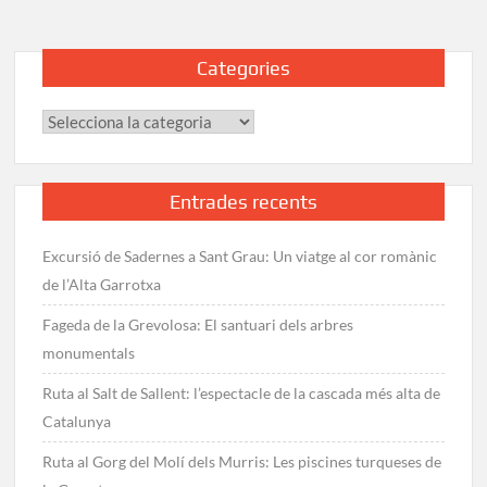
Guia
completa
i
Categories
modalitats
Categories
Entrades recents
Excursió de Sadernes a Sant Grau: Un viatge al cor romànic
de l’Alta Garrotxa
Fageda de la Grevolosa: El santuari dels arbres
monumentals
Ruta al Salt de Sallent: l’espectacle de la cascada més alta de
Catalunya
Ruta al Gorg del Molí dels Murris: Les piscines turqueses de