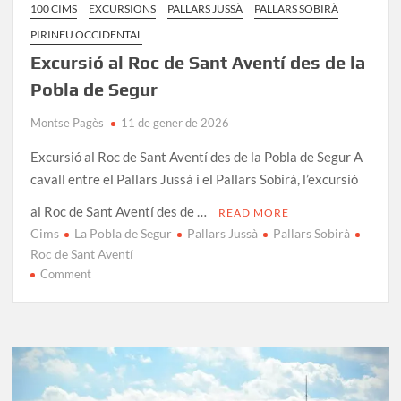
100 CIMS
EXCURSIONS
PALLARS JUSSÀ
PALLARS SOBIRÀ
PIRINEU OCCIDENTAL
Excursió al Roc de Sant Aventí des de la
Pobla de Segur
Montse Pagès
11 de gener de 2026
Excursió al Roc de Sant Aventí des de la Pobla de Segur A
cavall entre el Pallars Jussà i el Pallars Sobirà, l’excursió
al Roc de Sant Aventí des de …
READ MORE
Cims
La Pobla de Segur
Pallars Jussà
Pallars Sobirà
Roc de Sant Aventí
on
Comment
Excursió
al
Roc
de
Sant
Aventí