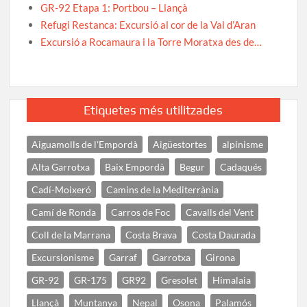
GR-92 Etapa 1: Portbou – Llançà
Refugi Restanca: Excursió al cor de la Val d’Aran
Excursió a Rocamaura i la Torre Moratxa des de…
Etiquetes més utilitzades
Aiguamolls de l'Empordà
Aigüestortes
alpinisme
Alta Garrotxa
Baix Empordà
Begur
Cadaqués
Cadí-Moixeró
Camins de la Mediterrània
Camí de Ronda
Carros de Foc
Cavalls del Vent
Coll de la Marrana
Costa Brava
Costa Daurada
Excursionisme
Garraf
Garrotxa
Girona
GR-92
GR-175
GR92
Gresolet
Himalaia
Llançà
Muntanya
Nepal
Osona
Palamós