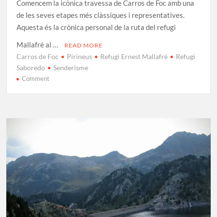
Comencem la icònica travessa de Carros de Foc amb una
de les seves etapes més clàssiques i representatives.
Aquesta és la crònica personal de la ruta del refugi
Mallafré al …
READ MORE
Carros de Foc
Pirineus
Refugi Ernest Mallafré
Refugi
Saboredo
Senderisme
on
Comment
Carros
de
Foc
Etapa
1:
Ernest
Mallafré
–
Saboredo