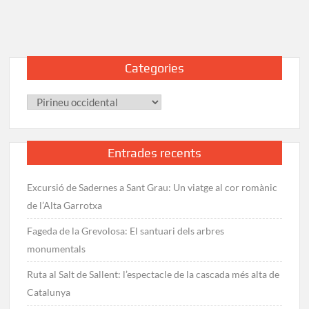
Etapa
Única:
L’Artigue
–
Categories
Pica
d’Estats
Categories
Entrades recents
Excursió de Sadernes a Sant Grau: Un viatge al cor romànic
de l’Alta Garrotxa
Fageda de la Grevolosa: El santuari dels arbres
monumentals
Ruta al Salt de Sallent: l’espectacle de la cascada més alta de
Catalunya