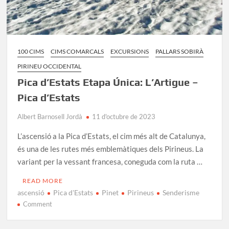
100 CIMS
CIMS COMARCALS
EXCURSIONS
PALLARS SOBIRÀ
PIRINEU OCCIDENTAL
Pica d’Estats Etapa Única: L’Artigue –
Pica d’Estats
Albert Barnosell Jordà
11 d'octubre de 2023
L’ascensió a la Pica d’Estats, el cim més alt de Catalunya,
és una de les rutes més emblemàtiques dels Pirineus. La
variant per la vessant francesa, coneguda com la ruta …
READ MORE
ascensió
Pica d'Estats
Pinet
Pirineus
Senderisme
on
Comment
Pica
d’Estats