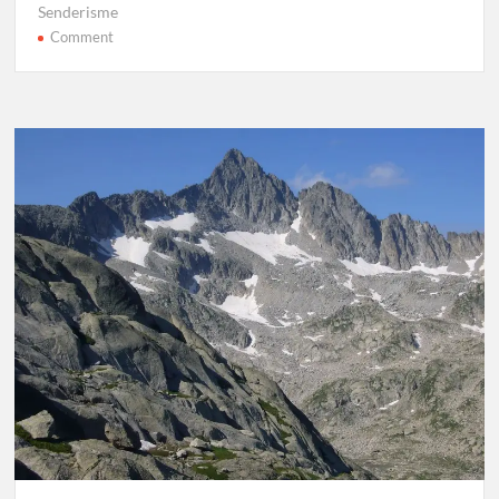
Senderisme
on
Comment
Carros
de
Foc
Etapa
5:
Estany
Llong
–
Colomina