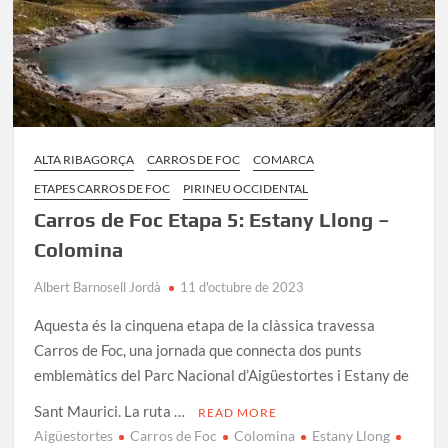
ALTA RIBAGORÇA
CARROS DE FOC
COMARCA
ETAPES CARROS DE FOC
PIRINEU OCCIDENTAL
Carros de Foc Etapa 5: Estany Llong –
Colomina
Albert Barnosell Jordà
11 d'octubre de 2023
Aquesta és la cinquena etapa de la clàssica travessa
Carros de Foc, una jornada que connecta dos punts
emblemàtics del Parc Nacional d’Aigüestortes i Estany de
Sant Maurici. La ruta …
READ MORE
Aigüestortes
Carros de Foc
Colomina
Estany Llong