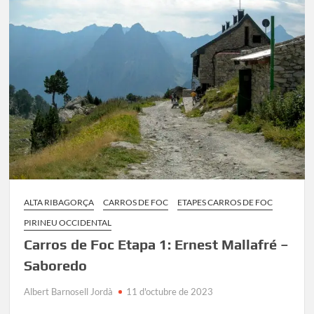
des
de
la
Pobla
de
Segur
ALTA RIBAGORÇA
CARROS DE FOC
ETAPES CARROS DE FOC
PIRINEU OCCIDENTAL
Carros de Foc Etapa 1: Ernest Mallafré –
Saboredo
Albert Barnosell Jordà
11 d'octubre de 2023