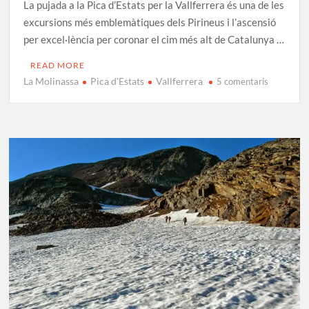
La pujada a la Pica d’Estats per la Vallferrera és una de les
excursions més emblemàtiques dels Pirineus i l’ascensió
per excel·lència per coronar el cim més alt de Catalunya …
READ MORE
La Molinassa
Pica d'Estats
Vallferrera
a
5 comentaris
Pujada
a
la
Pica
d’Estats
(3.133
m)
per
Vallferrer