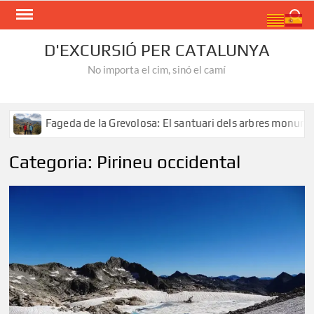
Skip
Search
to
content
D'EXCURSIÓ PER CATALUNYA
No importa el cim, sinó el camí
la Grevolosa: El santuari dels arbres monumentals
Ruta 
Categoria:
Pirineu occidental