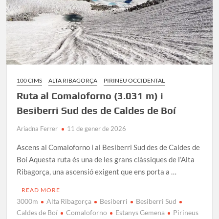
100 CIMS
ALTA RIBAGORÇA
PIRINEU OCCIDENTAL
Ruta al Comaloforno (3.031 m) i
Besiberri Sud des de Caldes de Boí
Ariadna Ferrer
11 de gener de 2026
Ascens al Comaloforno i al Besiberri Sud des de Caldes de
Boí Aquesta ruta és una de les grans clàssiques de l’Alta
Ribagorça, una ascensió exigent que ens porta a …
READ MORE
3000m
Alta Ribagorça
Besiberri
Besiberri Sud
Caldes de Boí
Comaloforno
Estanys Gemena
Pirineus