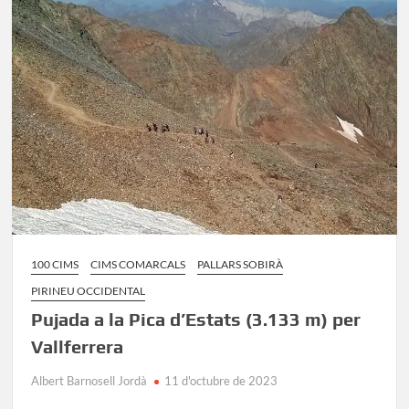
–
Besiberri
Nord
100 CIMS
CIMS COMARCALS
PALLARS SOBIRÀ
PIRINEU OCCIDENTAL
Pujada a la Pica d’Estats (3.133 m) per
Vallferrera
Albert Barnosell Jordà
11 d'octubre de 2023