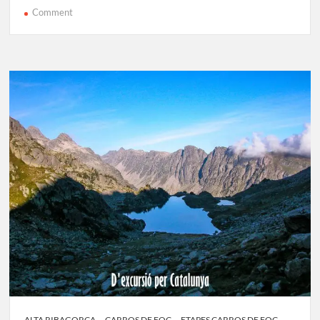
on
Comment
Carros
de
Foc
Etapa
2:
Saboredo
–
Restanca
ALTA RIBAGORÇA
CARROS DE FOC
ETAPES CARROS DE FOC