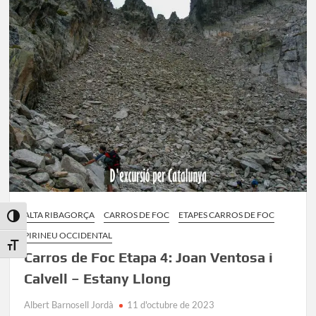
Restanca
–
Joan
Ventosa
i
Calvell
ALTA RIBAGORÇA
CARROS DE FOC
ETAPES CARROS DE FOC
Toggle High Contrast
PIRINEU OCCIDENTAL
Toggle Font size
Carros de Foc Etapa 4: Joan Ventosa i
Calvell – Estany Llong
Albert Barnosell Jordà
11 d'octubre de 2023