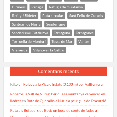
Pirineus
Refugis
Refugis de muntanya
Refugi Ulldeter
Ruta circular
Sant Feliu de Guíxols
Santuari de Núria
Senderisme
Senderisme Catalunya
Tarragona
Tarragonès
Torroella de Montgrí
Tossa de Mar
Vallter
Via verda
Vilanova i la Geltrú
Comentaris recents
Kiko
en
Pujada a la Pica d’Estats (3.133 m) per Vallferrera
Robatori a Vall de Núria: Per què la muntanya va vèncer els
lladres
en
Ruta de Queralbs a Núria a peu: guia de l’excursió
Ruta als Bufadors de Beví: un bosc de conte de fades a