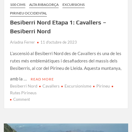
100 CIMS
ALTA RIBAGORÇA
EXCURSIONS
PIRINEU OCCIDENTAL
Besiberri Nord Etapa 1: Cavallers –
Besiberri Nord
Ariadna Ferrer
11 d'octubre de 2023
L’ascensió al Besiberri Nord des de Cavallers és una de les
rutes més emblemàtiques i desafiadores del massís dels
Besiberris, al cor del Pirineu de Lleida. Aquesta muntanya,
amb la …
READ MORE
Besiberri Nord
Cavallers
Excursionisme
Pirineu
Rutes Pirineus
on
Comment
Besiberri
Nord
Etapa
1:
Cavallers