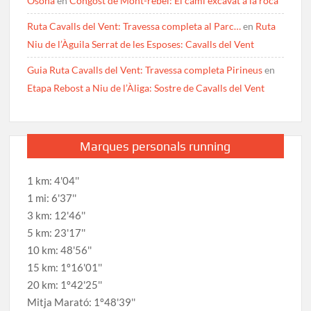
Osona
en
Congost de Mont-rebei: El camí excavat a la roca
Ruta Cavalls del Vent: Travessa completa al Parc…
en
Ruta
Niu de l’Àguila Serrat de les Esposes: Cavalls del Vent
Guia Ruta Cavalls del Vent: Travessa completa Pirineus
en
Etapa Rebost a Niu de l’Àliga: Sostre de Cavalls del Vent
Marques personals running
1 km: 4'04''
1 mi: 6'37''
3 km: 12'46''
5 km: 23'17''
10 km: 48'56''
15 km: 1º16'01''
20 km: 1º42'25''
Mitja Marató: 1º48'39''