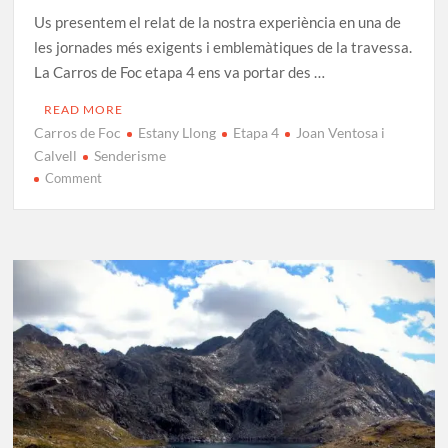
Us presentem el relat de la nostra experiència en una de
les jornades més exigents i emblemàtiques de la travessa.
La Carros de Foc etapa 4 ens va portar des …
READ MORE
Carros de Foc
Estany Llong
Etapa 4
Joan Ventosa i
Calvell
Senderisme
on
Comment
Carros
de
Foc
Etapa
4:
Joan
Ventosa
i
Calvell
–
Estany
Llong