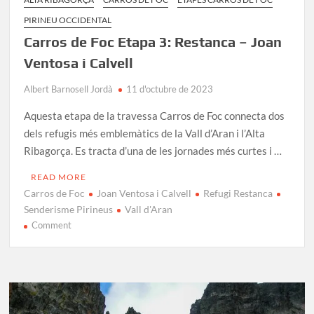
PIRINEU OCCIDENTAL
Carros de Foc Etapa 3: Restanca – Joan
Ventosa i Calvell
Albert Barnosell Jordà
11 d'octubre de 2023
Aquesta etapa de la travessa Carros de Foc connecta dos
dels refugis més emblemàtics de la Vall d’Aran i l’Alta
Ribagorça. Es tracta d’una de les jornades més curtes i …
READ MORE
Carros de Foc
Joan Ventosa i Calvell
Refugi Restanca
Senderisme Pirineus
Vall d'Aran
on
Comment
Carros
de
Foc
Etapa
3: