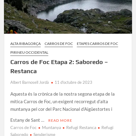
ALTA RIBAGORÇA
CARROS DE FOC
ETAPES CARROS DE FOC
PIRINEU OCCIDENTAL
Carros de Foc Etapa 2: Saboredo –
Restanca
Albert Barnosell Jordà
11 d'octubre de 2023
Aquesta és la crònica de la nostra segona etapa de la
mítica Carros de Foc, un exigent recorregut d’alta
muntanya pel cor del Parc Nacional d’Aigüestortes i
Estany de Sant …
READ MORE
Carros de Foc
Muntanya
Refugi Restanca
Refugi
Saboredo
Senderisme