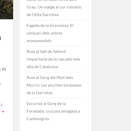
Grau: Un viatge al cor romànic
de l’Alta Garrotxa
Fageda de la Grevolosa: El
santuari dels arbres
i
monumentals
Ruta al Salt de Sallent:
l’espectacle de la cascada més
alta de Catalunya
; és
Ruta al Gorg del Molí dels
s
Murris: Les piscines turqueses
de la Garrotxa
Excursió al Gorg de la
la
Foradada: una joia amagada a
r
Cantonigròs