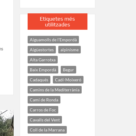
Etiquetes més
utilitzades
Aiguamolls de l'Empordà
ns
Aigüestortes
alpinisme
Alta Garrotxa
Baix Empordà
Begur
Cadaqués
Cadí-Moixeró
Camins de la Mediterrània
Camí de Ronda
Carros de Foc
Cavalls del Vent
Coll de la Marrana