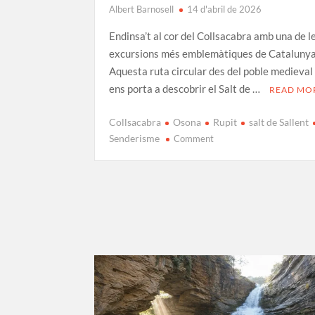
Albert Barnosell
14 d'abril de 2026
Endinsa’t al cor del Collsacabra amb una de l
excursions més emblemàtiques de Catalunya
Aquesta ruta circular des del poble medieval
ens porta a descobrir el Salt de …
READ MO
Collsacabra
Osona
Rupit
salt de Sallent
on
Senderisme
Comment
Ruta
al
Salt
de
Sallent:
l’espectacle
de
la
cascada
més
alta