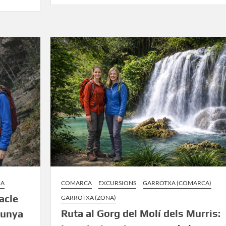
ó
de
la
s
Grevolosa:
El
santuari
dels
arbres
monumentals
a
NA
COMARCA
EXCURSIONS
GARROTXA (COMARCA)
tacle
GARROTXA (ZONA)
Ruta al Gorg del Molí dels Murris:
lunya