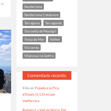
 la
Senderisme
Senderisme Catalunya
Tarragona
Tarragonès
Torroella de Montgrí
Tossa de Mar
Vallter
Via verda
Vilanova i la Geltrú
Comentaris recents
Kiko
en
Pujada a la Pica
d’Estats (3.133 m) per
Vallferrera
Robatori a Vall de Núria: Per