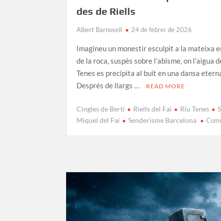
des de Riells
Albert Barnosell
24 de febrer de 2026
Imagineu un monestir esculpit a la mateixa 
de la roca, suspès sobre l’abisme, on l’aigua de
Tenes es precipita al buit en una dansa etern
Després de llargs …
READ MORE
Cingles de Bertí
Riells del Fai
Riu Tenes
Miquel del Fai
Senderisme Barcelona
Com