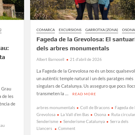
)
COMARCA
EXCURSIONS
GARROTXA (ZONA)
OSONA
Fageda de la Grevolosa: El santuar
rau:
dels arbres monumentals
ta
Albert Barnosell
21 d'abril de 2026
La Fageda de la Grevolosa no és un bosc qualsevol
un autèntic temple natural i un dels paratges més
singulars de Catalunya. Us asseguro que pocs lloc
t Grau
transmeten la …
READ MORE
 de les
ència de
arbres monumentals
Coll de Bracons
Fageda de 
Grevolosa
La Vall d'en Bas
Osona
Ruta circula
Senderisme
Senderisme Catalunya
Serra dels
rau
on
Llancers
Comment
Fageda