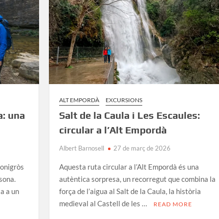
Les
piscines
turqueses
de
la
Garrotxa
ALT EMPORDÀ
EXCURSIONS
a: una
Salt de la Caula i Les Escaules:
circular a l’Alt Empordà
Albert Barnosell
27 de març de 2026
tonigròs
Aquesta ruta circular a l’Alt Empordà és una
sona.
autèntica sorpresa, un recorregut que combina la
ta a un
força de l’aigua al Salt de la Caula, la història
medieval al Castell de les …
READ MORE