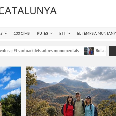
 CATALUNYA
RS
100 CIMS
RUTES
BTT
EL TEMPS A MUNTAN
 dels arbres monumentals
Ruta al Salt de Sallent: l’espec