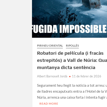
PIRINEU ORIENTAL
RIPOLLÈS
Robatori de pel·lícula (i fracàs
estrepitós) a Vall de Núria: Qua
muntanya dicta sentència
Albert Barnosell Jordà
11 de febrer de 2026
Segurament heu llegit la notícia a tot arreu: 
de lladres encaputxats entra a l’Hotel de la V
Núria, arrenca una caixa forta i intenta fugi
READ MORE