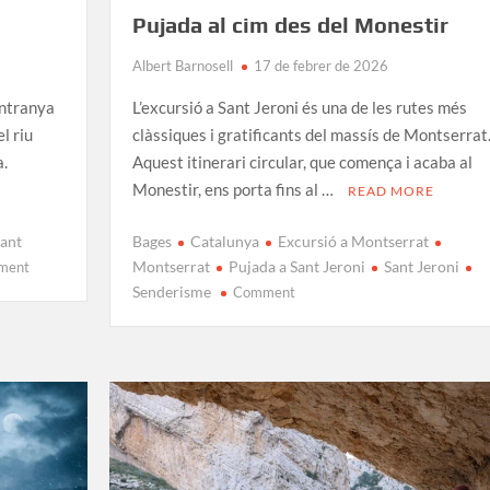
Pujada al cim des del Monestir
Albert Barnosell
17 de febrer de 2026
entranya
L’excursió a Sant Jeroni és una de les rutes més
l riu
clàssiques i gratificants del massís de Montserrat
a.
Aquest itinerari circular, que comença i acaba al
Monestir, ens porta fins al …
READ MORE
Sant
Bages
Catalunya
Excursió a Montserrat
on
Montserrat
Pujada a Sant Jeroni
Sant Jeroni
ment
Excursió
on
Senderisme
Comment
a
Ruta
Sant
a
Miquel
Sant
del
Jeroni
Fai:
Montserrat:
Ruta
Pujada
des
al
de
cim