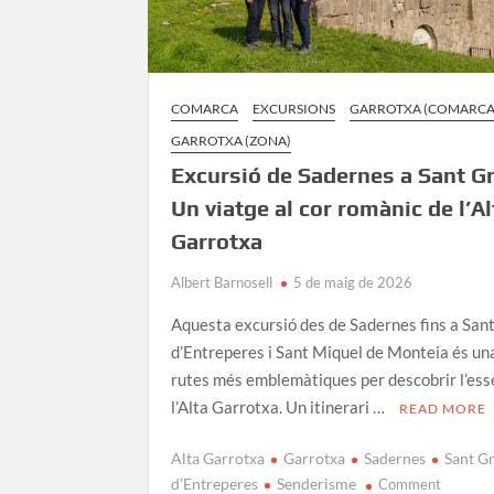
COMARCA
EXCURSIONS
GARROTXA (COMARCA
GARROTXA (ZONA)
Excursió de Sadernes a Sant G
Un viatge al cor romànic de l’Al
Garrotxa
Albert Barnosell
5 de maig de 2026
Aquesta excursió des de Sadernes fins a San
d’Entreperes i Sant Miquel de Monteia és una
rutes més emblemàtiques per descobrir l’ess
l’Alta Garrotxa. Un itinerari …
READ MORE
Alta Garrotxa
Garrotxa
Sadernes
Sant G
on
d'Entreperes
Senderisme
Comment