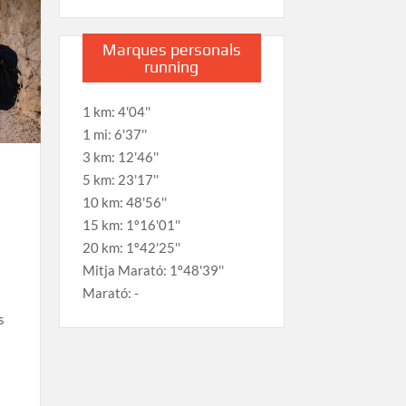
Marques personals
running
1 km: 4'04''
1 mi: 6'37''
3 km: 12'46''
5 km: 23'17''
10 km: 48'56''
15 km: 1º16'01''
20 km: 1º42'25''
Mitja Marató: 1º48'39''
Marató: -
s