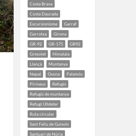
Costa Brava
Costa Daurada
Excursionisme
Garraf
Garrotxa
Girona
GR-92
GR-175
GR92
Gresolet
Himalaia
Llançà
Muntanya
Nepal
Osona
Palamós
Pirineus
Refugis
Refugis de muntanya
Refugi Ulldeter
Ruta circular
Sant Feliu de Guíxols
Santuari de Núria