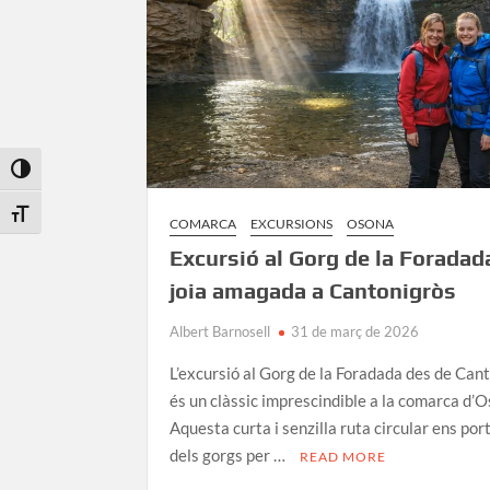
de
Catalunya
Toggle High Contrast
Toggle Font size
COMARCA
EXCURSIONS
OSONA
Excursió al Gorg de la Foradad
joia amagada a Cantonigròs
Albert Barnosell
31 de març de 2026
L’excursió al Gorg de la Foradada des de Can
és un clàssic imprescindible a la comarca d’O
Aquesta curta i senzilla ruta circular ens por
dels gorgs per …
READ MORE