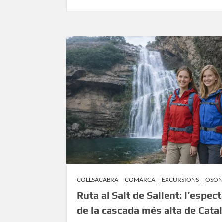
Excursi
de
Saderne
a
Sant
Grau:
Un
viatge
al
cor
romànic
de
l’Alta
Garrotx
COLLSACABRA
COMARCA
EXCURSIONS
OSO
Ruta al Salt de Sallent: l’espec
de la cascada més alta de Cata