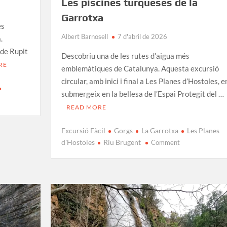
Les piscines turqueses de la
Garrotxa
es
Albert Barnosell
7 d'abril de 2026
.
 de Rupit
Descobriu una de les rutes d’aigua més
RE
emblemàtiques de Catalunya. Aquesta excursió
circular, amb inici i final a Les Planes d’Hostoles, e
submergeix en la bellesa de l’Espai Protegit del …
READ MORE
Excursió Fàcil
Gorgs
La Garrotxa
Les Planes
on
d'Hostoles
Riu Brugent
Comment
Ruta
al
Gorg
del
Molí
dels
Murris: