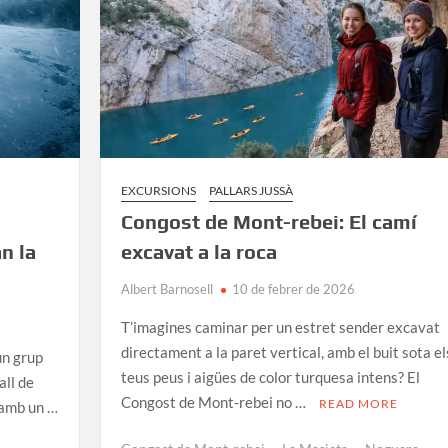
Riells
des
del
Monestir
EXCURSIONS
PALLARS JUSSÀ
Congost de Mont-rebei: El camí
n la
excavat a la roca
Albert Barnosell
10 de febrer de 2026
T’imagines caminar per un estret sender excavat
directament a la paret vertical, amb el buit sota el
un grup
teus peus i aigües de color turquesa intens? El
all de
Congost de Mont-rebei no …
READ MORE
r amb un …