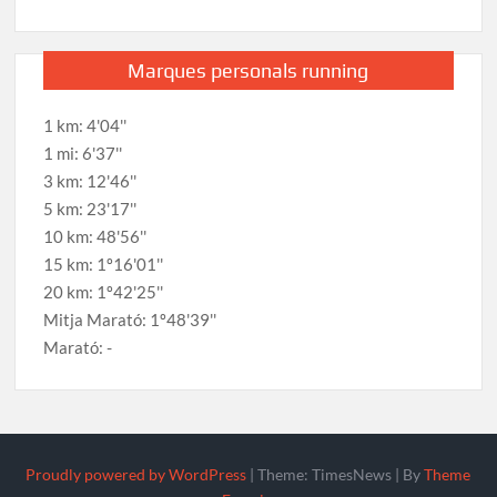
Marques personals running
1 km: 4'04''
1 mi: 6'37''
3 km: 12'46''
5 km: 23'17''
10 km: 48'56''
15 km: 1º16'01''
20 km: 1º42'25''
Mitja Marató: 1º48'39''
Marató: -
Proudly powered by WordPress
|
Theme: TimesNews
|
By
Theme