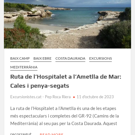
Mediterrània
BAIX CAMP
BAIX EBRE
COSTA DAURADA
EXCURSIONS
MEDITERRÀNIA
Ruta de l’Hospitalet a l’Ametlla de Mar:
Cales i penya-segats
Excursionistes.cat - Pep Roca Riera
11 d'octubre de 2023
La ruta de l’Hospitalet a l’Ametlla és una de les etapes
més espectaculars i completes del GR-92 (Camins de la
Mediterrània) al seu pas per la Costa Daurada. Aquest
recorregut …
READ MORE