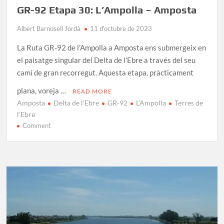
GR-92 Etapa 30: L’Ampolla – Amposta
Albert Barnosell Jordà
11 d'octubre de 2023
La Ruta GR-92 de l’Ampolla a Amposta ens submergeix en
el paisatge singular del Delta de l’Ebre a través del seu
camí de gran recorregut. Aquesta etapa, pràcticament
plana, voreja …
READ MORE
Amposta
Delta de l'Ebre
GR-92
L'Ampolla
Terres de
l'Ebre
on
Comment
GR-
92
Etapa
30:
L’Ampolla
–
Amposta