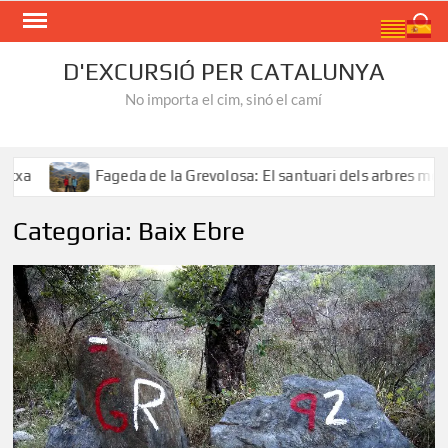
Skip
Search
to
content
D'EXCURSIÓ PER CATALUNYA
No importa el cim, sinó el camí
Fageda de la Grevolosa: El santuari dels arbres monumentals
Categoria:
Baix Ebre