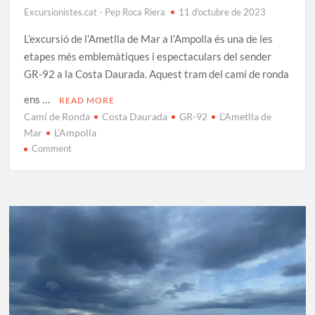
Excursionistes.cat - Pep Roca Riera
11 d'octubre de 2023
L’excursió de l’Ametlla de Mar a l’Ampolla és una de les
etapes més emblemàtiques i espectaculars del sender
GR-92 a la Costa Daurada. Aquest tram del camí de ronda
ens …
READ MORE
Camí de Ronda
Costa Daurada
GR-92
L'Ametlla de
Mar
L'Ampolla
on
Comment
De
L’Ametlla
de
Mar
a
L’Ampolla
pels
Camins
de
la