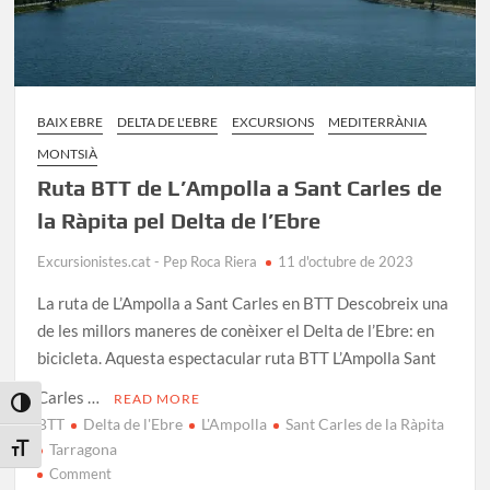
BAIX EBRE
DELTA DE L'EBRE
EXCURSIONS
MEDITERRÀNIA
MONTSIÀ
Ruta BTT de L’Ampolla a Sant Carles de
la Ràpita pel Delta de l’Ebre
Excursionistes.cat - Pep Roca Riera
11 d'octubre de 2023
La ruta de L’Ampolla a Sant Carles en BTT Descobreix una
de les millors maneres de conèixer el Delta de l’Ebre: en
bicicleta. Aquesta espectacular ruta BTT L’Ampolla Sant
Carles …
READ MORE
Toggle High Contrast
BTT
Delta de l'Ebre
L'Ampolla
Sant Carles de la Ràpita
Tarragona
Toggle Font size
on
Comment