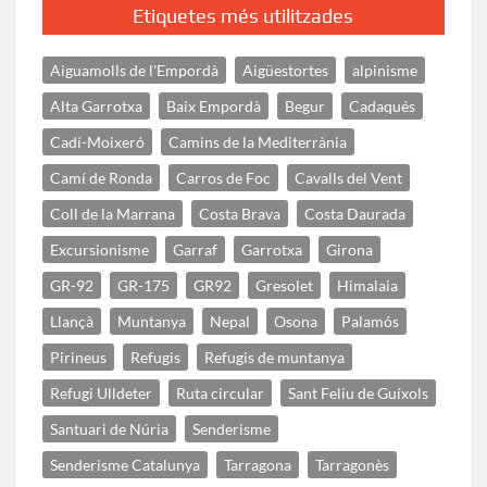
Etiquetes més utilitzades
Aiguamolls de l'Empordà
Aigüestortes
alpinisme
Alta Garrotxa
Baix Empordà
Begur
Cadaqués
Cadí-Moixeró
Camins de la Mediterrània
Camí de Ronda
Carros de Foc
Cavalls del Vent
Coll de la Marrana
Costa Brava
Costa Daurada
Excursionisme
Garraf
Garrotxa
Girona
GR-92
GR-175
GR92
Gresolet
Himalaia
Llançà
Muntanya
Nepal
Osona
Palamós
Pirineus
Refugis
Refugis de muntanya
Refugi Ulldeter
Ruta circular
Sant Feliu de Guíxols
Santuari de Núria
Senderisme
Senderisme Catalunya
Tarragona
Tarragonès