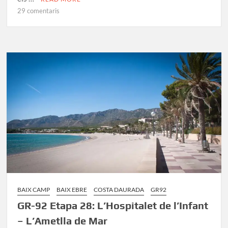
a
29 comentaris
Etapes
GR-
92:
Sender
de
la
Mediterrànea
BAIX CAMP
BAIX EBRE
COSTA DAURADA
GR92
GR-92 Etapa 28: L’Hospitalet de l’Infant
– L’Ametlla de Mar