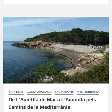
Ruta
BTT
de
L’Ampolla
a
Sant
Carles
de
la
Ràpita
pel
Delta
de
l’Ebre
BAIX EBRE
COSTA DAURADA
EXCURSIONS
MEDITERRÀNIA
De L’Ametlla de Mar a L’Ampolla pels
Camins de la Mediterrània