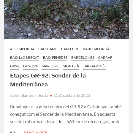
ALT EMPORDÀ
BAIX CAMP
BAIX EBRE
BAIX EMPORDÀ
BAIX LLOBREGAT
BAIX PENEDÈS
BARCELONÈS
GARRAF
GR92
LA SELVA
MARESME
MONTSIÀ
TARRAGONÈS
Etapes GR-92: Sender de la
Mediterrànea
Albert Barnosell Jordà
11 d'octubre de 2023
Benvingut a la guia tècnica del GR-92 a Catalunya, també
conegut com el Sender de la Mediterrànea. En aquesta
secció trobaràs el detall dels 561 km de recorregut, amb
els …
READ MORE