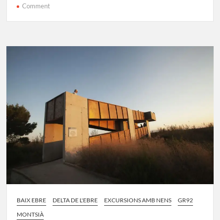
on
Comment
GR-
92
Etapa
29:
L’Ametlla
de
Mar
–
L’Ampolla
BAIX EBRE
DELTA DE L'EBRE
EXCURSIONS AMB NENS
GR92
MONTSIÀ