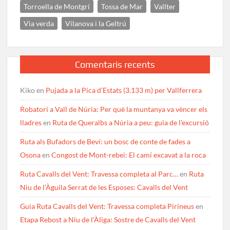
Torroella de Montgrí
Tossa de Mar
Vallter
Via verda
Vilanova i la Geltrú
Comentaris recents
Kiko
en
Pujada a la Pica d’Estats (3.133 m) per Vallferrera
Robatori a Vall de Núria: Per què la muntanya va vèncer els
lladres
en
Ruta de Queralbs a Núria a peu: guia de l’excursió
Ruta als Bufadors de Beví: un bosc de conte de fades a
Osona
en
Congost de Mont-rebei: El camí excavat a la roca
Ruta Cavalls del Vent: Travessa completa al Parc…
en
Ruta
Niu de l’Àguila Serrat de les Esposes: Cavalls del Vent
Guia Ruta Cavalls del Vent: Travessa completa Pirineus
en
Etapa Rebost a Niu de l’Àliga: Sostre de Cavalls del Vent