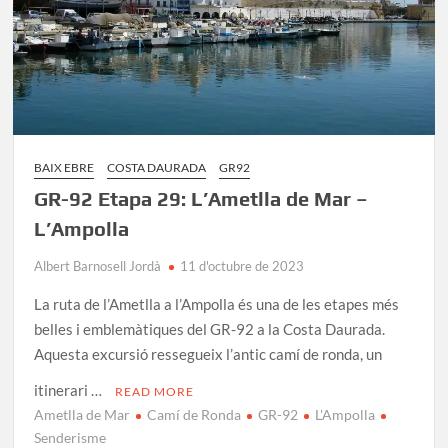
Mar
BAIX EBRE
COSTA DAURADA
GR92
GR-92 Etapa 29: L’Ametlla de Mar –
L’Ampolla
Albert Barnosell Jordà
11 d'octubre de 2023
La ruta de l’Ametlla a l’Ampolla és una de les etapes més
belles i emblemàtiques del GR-92 a la Costa Daurada.
Aquesta excursió ressegueix l’antic camí de ronda, un
itinerari …
READ MORE
Ametlla de Mar
Camí de Ronda
GR-92
L'Ampolla
Senderisme