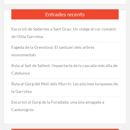
de
Brai
Entrades recents
a
Tortosa
Excursió de Sadernes a Sant Grau: Un viatge al cor romànic
de l’Alta Garrotxa
Fageda de la Grevolosa: El santuari dels arbres
monumentals
Ruta al Salt de Sallent: l’espectacle de la cascada més alta de
Catalunya
Ruta al Gorg del Molí dels Murris: Les piscines turqueses de
la Garrotxa
Excursió al Gorg de la Foradada: una joia amagada a
Cantonigròs