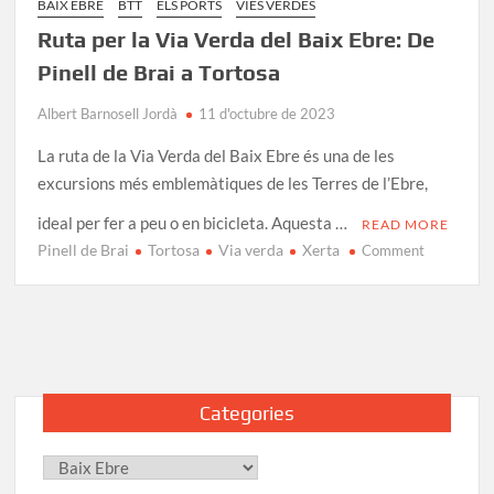
BAIX EBRE
BTT
ELS PORTS
VIES VERDES
Ruta per la Via Verda del Baix Ebre: De
Pinell de Brai a Tortosa
Albert Barnosell Jordà
11 d'octubre de 2023
La ruta de la Via Verda del Baix Ebre és una de les
excursions més emblemàtiques de les Terres de l’Ebre,
ideal per fer a peu o en bicicleta. Aquesta …
READ MORE
Pinell de Brai
Tortosa
Via verda
Xerta
on
Comment
Ruta
per
la
Via
Verda
del
Categories
Baix
Ebre:
Categories
De
Pinell