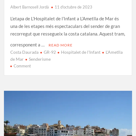
Albert Barnosell Jordà
11 d'octubre de 2023
L’etapa de L’Hospitalet de l’Infant a L’Ametlla de Mar és
una de les etapes més espectaculars del sender de gran
recorregut que ressegueix la costa catalana. Aquest tram,
corresponent a …
READ MORE
Costa Daurada
GR-92
Hospitalet de l'Infant
L'Ametlla
de Mar
Senderisme
on
Comment
GR-
92
Etapa
28:
L’Hospitalet
de
l’Infant
–
L’Ametlla
de