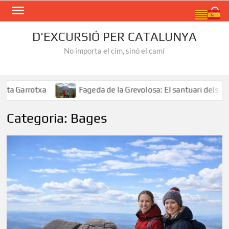
Skip
Search
to
content
D'EXCURSIÓ PER CATALUNYA
No importa el cim, sinó el camí
rotxa
Fageda de la Grevolosa: El santuari dels arbres m
Categoria:
Bages