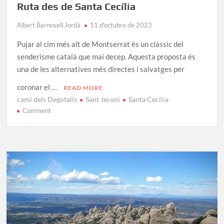
Ruta des de Santa Cecília
Albert Barnosell Jordà
11 d'octubre de 2023
Pujar al cim més alt de Montserrat és un clàssic del
senderisme català que mai decep. Aquesta proposta és
una de les alternatives més directes i salvatges per
coronar el …
READ MORE
camí dels Degotalls
Sant Jeroni
Santa Cecília
on
Comment
Excursió
a
Sant
Jeroni
de
Montserrat:
Ruta
des
de
Santa