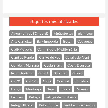
Etiquetes més utilitzades
Aiguamolls de l'Empordà
Aigüestortes
alpinisme
Alta Garrotxa
Baix Empordà
Begur
Cadaqués
Cadí-Moixeró
Camins de la Mediterrània
Camí de Ronda
Carros de Foc
Cavalls del Vent
Coll de la Marrana
Costa Brava
Costa Daurada
Excursionisme
Garraf
Garrotxa
Girona
GR-92
GR-175
GR92
Gresolet
Himalaia
Llançà
Muntanya
Nepal
Osona
Palamós
Pirineus
Refugis
Refugis de muntanya
Refugi Ulldeter
Ruta circular
Sant Feliu de Guíxols