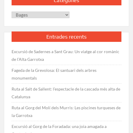
Categories
des
del
Categories
Coll
d’Estenalles
Entrades recents
Excursió de Sadernes a Sant Grau: Un viatge al cor romànic
de l’Alta Garrotxa
Fageda de la Grevolosa: El santuari dels arbres
monumentals
Ruta al Salt de Sallent: l’espectacle de la cascada més alta de
Catalunya
Ruta al Gorg del Molí dels Murris: Les piscines turqueses de
la Garrotxa
Excursió al Gorg de la Foradada: una joia amagada a