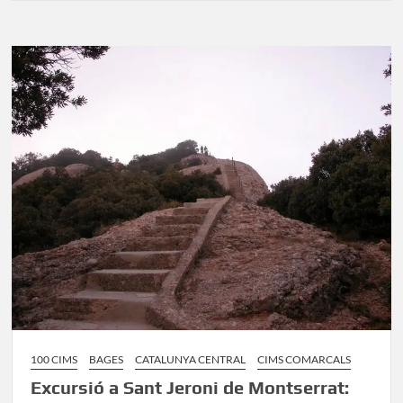
a
Sant
Jeroni
Montserrat:
Pujada
al
cim
des
del
Monestir
100 CIMS
BAGES
CATALUNYA CENTRAL
CIMS COMARCALS
Excursió a Sant Jeroni de Montserrat: