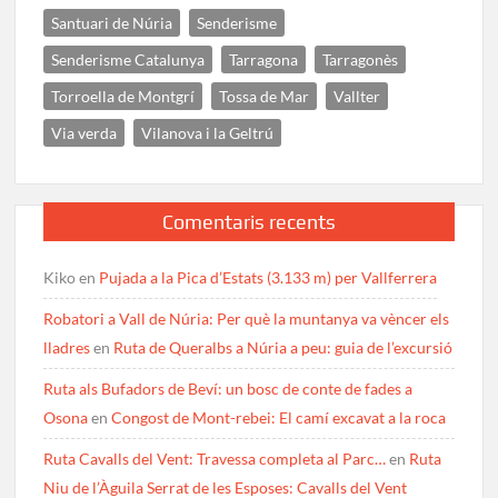
Santuari de Núria
Senderisme
Senderisme Catalunya
Tarragona
Tarragonès
Torroella de Montgrí
Tossa de Mar
Vallter
Via verda
Vilanova i la Geltrú
Comentaris recents
Kiko
en
Pujada a la Pica d’Estats (3.133 m) per Vallferrera
Robatori a Vall de Núria: Per què la muntanya va vèncer els
lladres
en
Ruta de Queralbs a Núria a peu: guia de l’excursió
Ruta als Bufadors de Beví: un bosc de conte de fades a
Osona
en
Congost de Mont-rebei: El camí excavat a la roca
Ruta Cavalls del Vent: Travessa completa al Parc…
en
Ruta
Niu de l’Àguila Serrat de les Esposes: Cavalls del Vent