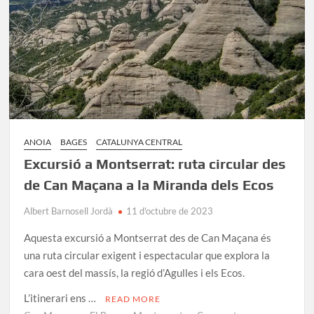
Cecília
ANOIA
BAGES
CATALUNYA CENTRAL
Excursió a Montserrat: ruta circular des
de Can Maçana a la Miranda dels Ecos
Albert Barnosell Jordà
11 d'octubre de 2023
Aquesta excursió a Montserrat des de Can Maçana és
una ruta circular exigent i espectacular que explora la
cara oest del massís, la regió d’Agulles i els Ecos.
L’itinerari ens …
READ MORE