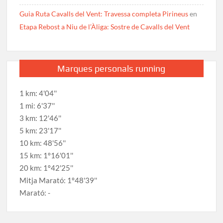
Guia Ruta Cavalls del Vent: Travessa completa Pirineus
en
Etapa Rebost a Niu de l’Àliga: Sostre de Cavalls del Vent
Marques personals running
1 km: 4'04''
1 mi: 6'37''
3 km: 12'46''
5 km: 23'17''
10 km: 48'56''
15 km: 1º16'01''
20 km: 1º42'25''
Mitja Marató: 1º48'39''
Marató: -