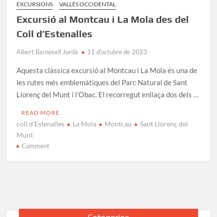
EXCURSIONS
VALLÈS OCCIDENTAL
Excursió al Montcau i La Mola des del
Coll d’Estenalles
Albert Barnosell Jordà
11 d'octubre de 2023
Aquesta clàssica excursió al Montcau i La Mola és una de
les rutes més emblemàtiques del Parc Natural de Sant
Llorenç del Munt i l’Obac. El recorregut enllaça dos dels …
READ MORE
coll d'Estenalles
La Mola
Montcau
Sant Llorenç del
Munt
on
Comment
Excursió
al
Montcau
i
La
Mola