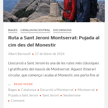
BAGES
CATALUNYA CENTRAL
EXCURSIONS
Ruta a Sant Jeroni Montserrat: Pujada al
cim des del Monestir
Albert Barnosell
17 de febrer de 2026
L’excursió a Sant Jeroni és una de les rutes més clàssiques
i gratificants del massís de Montserrat. Aquest itinerari
circular, que comença i acaba al Monestir, ens porta fins al
…
READ MORE
Bages
Catalunya
Excursió a Montserrat
Montserrat
Pujada a Sant Jeroni
Sant Jeroni
Senderisme
on
Comment
Ruta