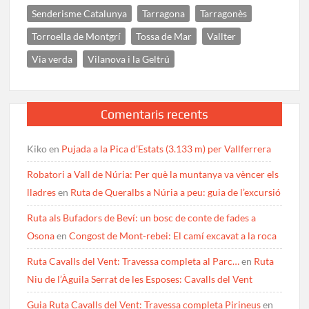
Senderisme Catalunya
Tarragona
Tarragonès
Torroella de Montgrí
Tossa de Mar
Vallter
Via verda
Vilanova i la Geltrú
Comentaris recents
Kiko
en
Pujada a la Pica d’Estats (3.133 m) per Vallferrera
Robatori a Vall de Núria: Per què la muntanya va vèncer els
lladres
en
Ruta de Queralbs a Núria a peu: guia de l’excursió
Ruta als Bufadors de Beví: un bosc de conte de fades a
Osona
en
Congost de Mont-rebei: El camí excavat a la roca
Ruta Cavalls del Vent: Travessa completa al Parc…
en
Ruta
Niu de l’Àguila Serrat de les Esposes: Cavalls del Vent
Guia Ruta Cavalls del Vent: Travessa completa Pirineus
en