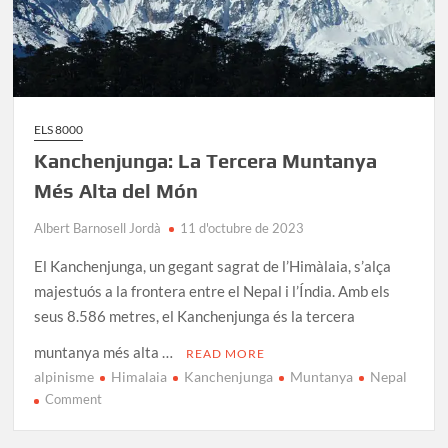
ELS 8000
Kanchenjunga: La Tercera Muntanya
Més Alta del Món
Albert Barnosell Jordà
11 d'octubre de 2023
El Kanchenjunga, un gegant sagrat de l’Himàlaia, s’alça
majestuós a la frontera entre el Nepal i l’Índia. Amb els
seus 8.586 metres, el Kanchenjunga és la tercera
muntanya més alta …
READ MORE
alpinisme
Himalaia
Kanchenjunga
Muntanya
Nepal
on
Comment
Kanchenjunga:
La