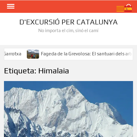
Skip
Search
to
content
D'EXCURSIÓ PER CATALUNYA
No importa el cim, sinó el camí
xa
Fageda de la Grevolosa: El santuari dels arbres monu
Etiqueta:
Himalaia