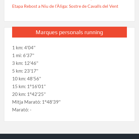
Etapa Rebost a Niu de l’Àliga: Sostre de Cavalls del Vent
Marques personals running
1 km: 4'04''
1 mi: 6'37''
3 km: 12'46''
5 km: 23'17''
10 km: 48'56''
15 km: 1º16'01''
20 km: 1º42'25''
Mitja Marató: 1º48'39''
Marató: -