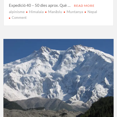
Expedició 40 – 50 dies aprox. Què …
READ MORE
alpinisme
Himalaia
Manāslu
Muntanya
Nepal
on
Comment
Manāslu