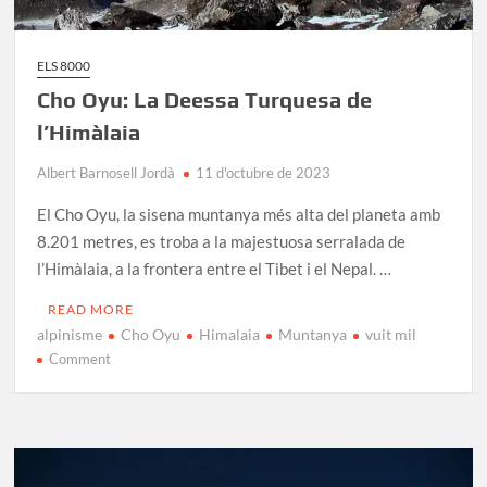
ELS 8000
Cho Oyu: La Deessa Turquesa de
l’Himàlaia
Albert Barnosell Jordà
11 d'octubre de 2023
El Cho Oyu, la sisena muntanya més alta del planeta amb
8.201 metres, es troba a la majestuosa serralada de
l’Himàlaia, a la frontera entre el Tibet i el Nepal. …
READ MORE
alpinisme
Cho Oyu
Himalaia
Muntanya
vuit mil
on
Comment
Cho
Oyu:
La
Deessa
Turquesa