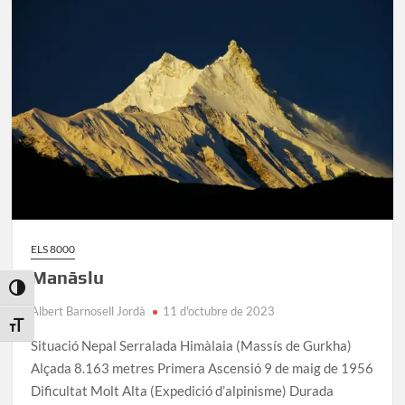
de
l’Himàlaia
ELS 8000
Manāslu
Toggle High Contrast
Albert Barnosell Jordà
11 d'octubre de 2023
Toggle Font size
Situació Nepal Serralada Himàlaia (Massís de Gurkha)
Alçada 8.163 metres Primera Ascensió 9 de maig de 1956
Dificultat Molt Alta (Expedició d’alpinisme) Durada