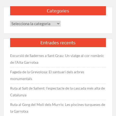
Nua
de
Categories
l’Himàlaia
Categories
Entrades recents
Excursió de Sadernes a Sant Grau: Un viatge al cor romànic
de l’Alta Garrotxa
Fageda de la Grevolosa: El santuari dels arbres
monumentals
Ruta al Salt de Sallent: l’espectacle de la cascada més alta de
Catalunya
Ruta al Gorg del Molí dels Murris: Les piscines turqueses de
la Garrotxa