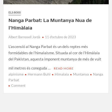
ELS 8000
Nanga Parbat: La Muntanya Nua de
l’Himàlaia
Albert Barnosell Jordà
11 d'octubre de 2023
L’ascensió al Nanga Parbat és un dels reptes més
formidables de l’himalaisme. Situada al cor de l’Himàlaia
del Pakistan, aquesta imponent muntanya de més de vuit
mil metres és coneguda …
READ MORE
alpinisme
Hermann Buhl
Himalaia
Muntanya
Nanga
Parbat
on
Comment
Nanga
Parbat:
La
Muntanya