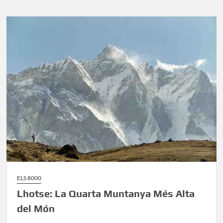
Tercera
Muntanya
Més
Alta
del
Món
ELS 8000
Lhotse: La Quarta Muntanya Més Alta
del Món