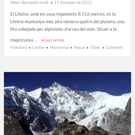
Albert Barnosell Jordà
11 d'octubre de 2023
El Lhotse, amb els seus imponents 8.516 metres, és la
Lhotse muntanya més alta número quatre del planeta, una
fita cobejada per alpinistes d’arreu del món. Situat a la
majestuosa …
READ MORE
Himalaia
Lhotse
Muntanya
Nepal
Tibet
on
Comment
Lhotse
La
Quart
Munta
Més
Alta
del
Món