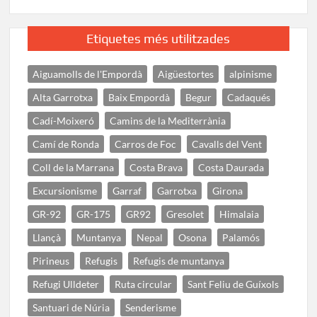
Etiquetes més utilitzades
Aiguamolls de l'Empordà
Aigüestortes
alpinisme
Alta Garrotxa
Baix Empordà
Begur
Cadaqués
Cadí-Moixeró
Camins de la Mediterrània
Camí de Ronda
Carros de Foc
Cavalls del Vent
Coll de la Marrana
Costa Brava
Costa Daurada
Excursionisme
Garraf
Garrotxa
Girona
GR-92
GR-175
GR92
Gresolet
Himalaia
Llançà
Muntanya
Nepal
Osona
Palamós
Pirineus
Refugis
Refugis de muntanya
Refugi Ulldeter
Ruta circular
Sant Feliu de Guíxols
Santuari de Núria
Senderisme