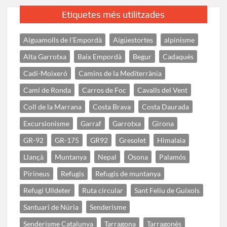
Etiquetes més utilitzades
Aiguamolls de l'Empordà
Aigüestortes
alpinisme
Alta Garrotxa
Baix Empordà
Begur
Cadaqués
Cadí-Moixeró
Camins de la Mediterrània
Camí de Ronda
Carros de Foc
Cavalls del Vent
Coll de la Marrana
Costa Brava
Costa Daurada
Excursionisme
Garraf
Garrotxa
Girona
GR-92
GR-175
GR92
Gresolet
Himalaia
Llançà
Muntanya
Nepal
Osona
Palamós
Pirineus
Refugis
Refugis de muntanya
Refugi Ulldeter
Ruta circular
Sant Feliu de Guíxols
Santuari de Núria
Senderisme
Senderisme Catalunya
Tarragona
Tarragonès