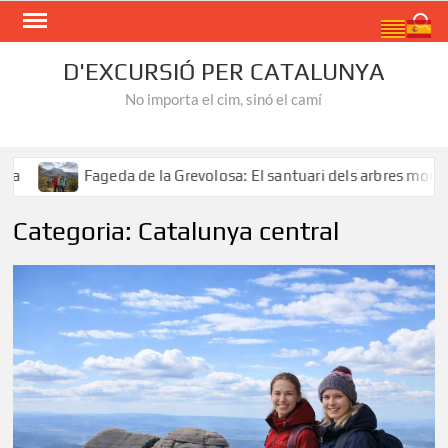
Skip
Search
to
content
D'EXCURSIÓ PER CATALUNYA
No importa el cim, sinó el camí
da de la Grevolosa: El santuari dels arbres monumentals
Categoria:
Catalunya central