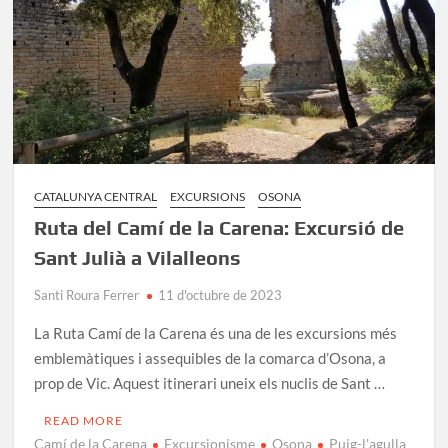
Espectaculars
CATALUNYA CENTRAL
EXCURSIONS
OSONA
Ruta del Camí de la Carena: Excursió de
Sant Julià a Vilalleons
Santi Roura Ferrer
11 d'octubre de 2023
La Ruta Camí de la Carena és una de les excursions més
emblemàtiques i assequibles de la comarca d’Osona, a
prop de Vic. Aquest itinerari uneix els nuclis de Sant …
READ MORE
Camí de la Carena
Excursionisme
Osona
Puig-l'agulla