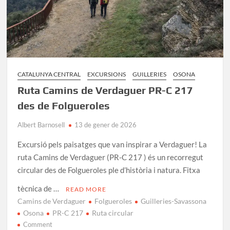
a
Osona
CATALUNYA CENTRAL
EXCURSIONS
GUILLERIES
OSONA
Ruta Camins de Verdaguer PR-C 217
des de Folgueroles
Albert Barnosell
13 de gener de 2026
Excursió pels paisatges que van inspirar a Verdaguer! La
ruta Camins de Verdaguer (PR-C 217 ) és un recorregut
circular des de Folgueroles ple d’història i natura. Fitxa
tècnica de …
READ MORE
Camins de Verdaguer
Folgueroles
Guilleries-Savassona
Osona
PR-C 217
Ruta circular
on
Comment