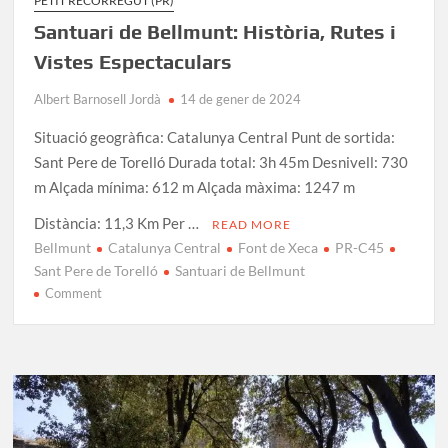
PETIT RECORREGUT (PR)
Santuari de Bellmunt: Història, Rutes i
Vistes Espectaculars
Albert Barnosell Jordà
14 de gener de 2024
Situació geogràfica: Catalunya Central Punt de sortida:
Sant Pere de Torelló Durada total: 3h 45m Desnivell: 730
m Alçada mínima: 612 m Alçada màxima: 1247 m
Distància: 11,3 Km Per …
READ MORE
Bellmunt
Catalunya Central
Font de Xeca
PR-C45
Sant Pere de Torelló
Santuari de Bellmunt
on
Comment
Santuari
de
Bellmunt:
Història,
Rutes
i
Vistes