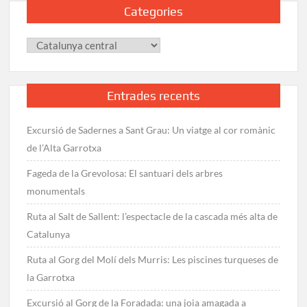
Categories
des
del
Categories
Coll
d’Estenalles
Entrades recents
Excursió de Sadernes a Sant Grau: Un viatge al cor romànic
de l’Alta Garrotxa
Fageda de la Grevolosa: El santuari dels arbres
monumentals
Ruta al Salt de Sallent: l’espectacle de la cascada més alta de
Catalunya
Ruta al Gorg del Molí dels Murris: Les piscines turqueses de
la Garrotxa
Excursió al Gorg de la Foradada: una joia amagada a