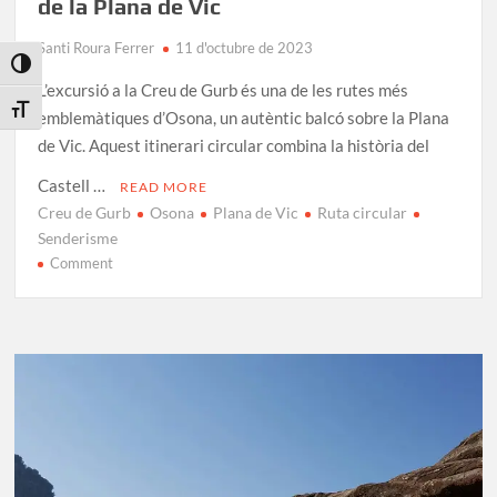
de la Plana de Vic
Santi Roura Ferrer
11 d'octubre de 2023
Toggle High Contrast
L’excursió a la Creu de Gurb és una de les rutes més
Toggle Font size
emblemàtiques d’Osona, un autèntic balcó sobre la Plana
de Vic. Aquest itinerari circular combina la història del
Castell …
READ MORE
Creu de Gurb
Osona
Plana de Vic
Ruta circular
Senderisme
on
Comment
Excursió
a
la
Creu
de
Gurb:
El
Mirador
de