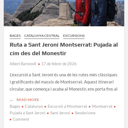
BAGES
CATALUNYA CENTRAL
EXCURSIONS
Ruta a Sant Jeroni Montserrat: Pujada al
cim des del Monestir
Albert Barnosell
17 de febrer de 2026
L’excursió a Sant Jeroni és una de les rutes més clàssiques
i gratificants del massís de Montserrat. Aquest itinerari
circular, que comença i acaba al Monestir, ens porta fins al
…
READ MORE
Bages
Catalunya
Excursió a Montserrat
Montserrat
Pujada a Sant Jeroni
Sant Jeroni
Senderisme
on
Comment
Ruta