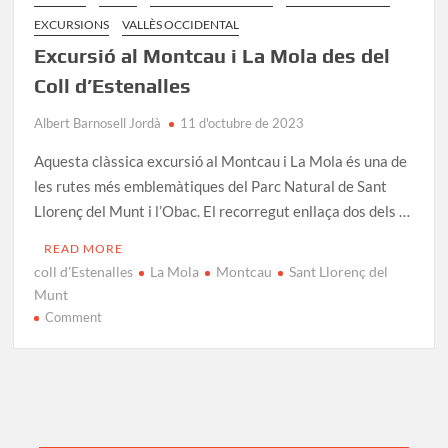
EXCURSIONS
VALLÈS OCCIDENTAL
Excursió al Montcau i La Mola des del
Coll d’Estenalles
Albert Barnosell Jordà
11 d'octubre de 2023
Aquesta clàssica excursió al Montcau i La Mola és una de
les rutes més emblemàtiques del Parc Natural de Sant
Llorenç del Munt i l’Obac. El recorregut enllaça dos dels …
READ MORE
coll d'Estenalles
La Mola
Montcau
Sant Llorenç del
Munt
on
Comment
Excursió
al
Montcau
i
La
Mola