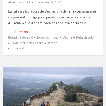
Albert Barnosell
3 de febrer de 2026
La ruta als Bufadors de Beví és una de les excursions més
sorprenents i màgiques que es poden fer a la comarca
d’Osona. Aquesta caminada ens endinsa en un bosc …
READ MORE
Bufadors de Beví
Excursionisme
Osona
Ruta circular
Santa Maria de Besora
Tardor
on
Comment
Ruta
als
Bufadors
de
Beví:
un
bosc
de
conte
de
fades