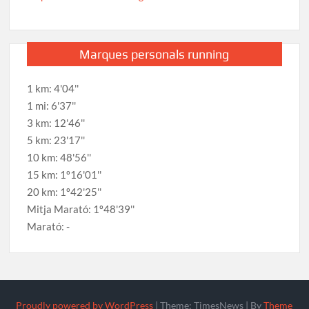
Marques personals running
1 km: 4'04''
1 mi: 6'37''
3 km: 12'46''
5 km: 23'17''
10 km: 48'56''
15 km: 1º16'01''
20 km: 1º42'25''
Mitja Marató: 1º48'39''
Marató: -
Proudly powered by WordPress
|
Theme: TimesNews
|
By
Theme