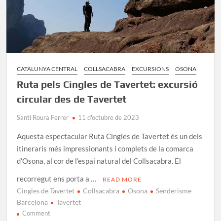
la
Plana
de
Vic
CATALUNYA CENTRAL
COLLSACABRA
EXCURSIONS
OSONA
Ruta pels Cingles de Tavertet: excursió
circular des de Tavertet
Santi Roura Ferrer
11 d'octubre de 2023
Aquesta espectacular Ruta Cingles de Tavertet és un dels
itineraris més impressionants i complets de la comarca
d’Osona, al cor de l’espai natural del Collsacabra. El
recorregut ens porta a …
READ MORE
Cingles de Tavertet
Collsacabra
Osona
Senderisme
Barcelona
Tavertet
on
Comment