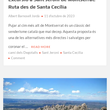
Ruta des de Santa Cecília
Albert Barnosell Jordà
11 d'octubre de 2023
Pujar al cim més alt de Montserrat és un clàssic del
senderisme català que mai decep. Aquesta proposta és
una de les alternatives més directes i salvatges per
coronar el …
READ MORE
camí dels Degotalls
Sant Jeroni
Santa Cecília
on
Comment
Excursió
a
Sant
Jeroni
de
Montserrat:
Ruta
des
de