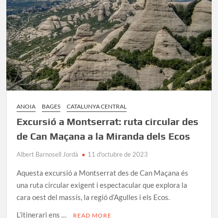
Santa
Cecília
ANOIA
BAGES
CATALUNYA CENTRAL
Excursió a Montserrat: ruta circular des
de Can Maçana a la Miranda dels Ecos
Albert Barnosell Jordà
11 d'octubre de 2023
Aquesta excursió a Montserrat des de Can Maçana és
una ruta circular exigent i espectacular que explora la
cara oest del massís, la regió d’Agulles i els Ecos.
L’itinerari ens …
READ MORE