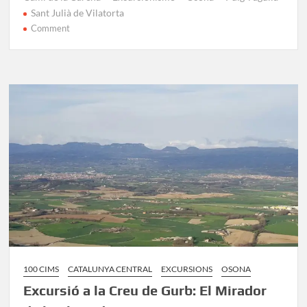
Sant Julià de Vilatorta
on
Comment
Ruta
del
Camí
de
la
Carena:
Excursió
de
Sant
Julià
a
Vilalleons
100 CIMS
CATALUNYA CENTRAL
EXCURSIONS
OSONA
Excursió a la Creu de Gurb: El Mirador