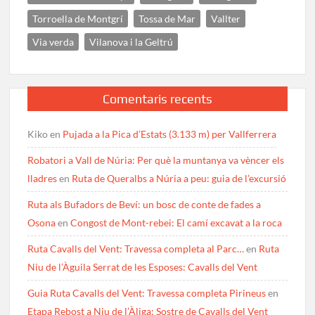
Torroella de Montgrí
Tossa de Mar
Vallter
Via verda
Vilanova i la Geltrú
Comentaris recents
Kiko
en
Pujada a la Pica d’Estats (3.133 m) per Vallferrera
Robatori a Vall de Núria: Per què la muntanya va vèncer els
lladres
en
Ruta de Queralbs a Núria a peu: guia de l’excursió
Ruta als Bufadors de Beví: un bosc de conte de fades a
Osona
en
Congost de Mont-rebei: El camí excavat a la roca
Ruta Cavalls del Vent: Travessa completa al Parc…
en
Ruta
Niu de l’Àguila Serrat de les Esposes: Cavalls del Vent
Guia Ruta Cavalls del Vent: Travessa completa Pirineus
en
Etapa Rebost a Niu de l’Àliga: Sostre de Cavalls del Vent