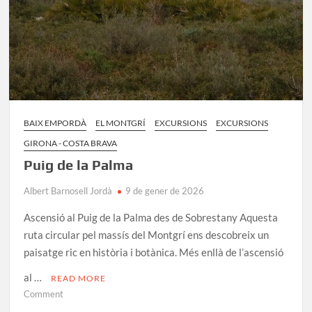
BAIX EMPORDÀ
EL MONTGRÍ
EXCURSIONS
EXCURSIONS
GIRONA - COSTA BRAVA
Puig de la Palma
Albert Barnosell Jordà
9 de gener de 2026
Ascensió al Puig de la Palma des de Sobrestany Aquesta
ruta circular pel massís del Montgrí ens descobreix un
paisatge ric en història i botànica. Més enllà de l’ascensió
al …
READ MORE
on
Comment
Puig