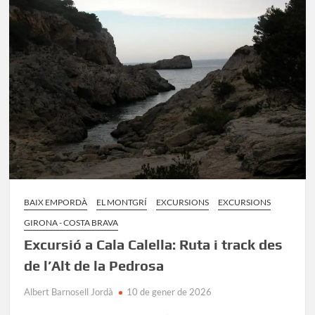
Ferriol:
Ruta
des
de
l’Estartit
BAIX EMPORDÀ
EL MONTGRÍ
EXCURSIONS
EXCURSIONS
GIRONA - COSTA BRAVA
Excursió a Cala Calella: Ruta i track des
de l’Alt de la Pedrosa
Albert Barnosell Jordà
10 de gener de 2026