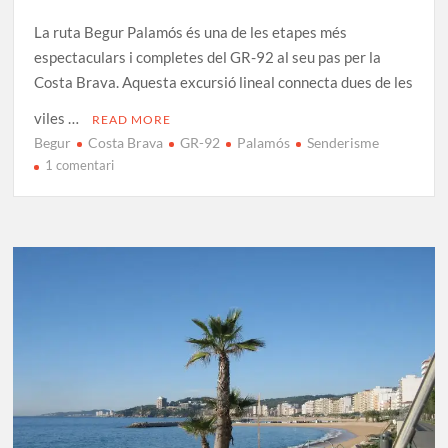
La ruta Begur Palamós és una de les etapes més
espectaculars i completes del GR-92 al seu pas per la
Costa Brava. Aquesta excursió lineal connecta dues de les
viles …
READ MORE
Begur
Costa Brava
GR-92
Palamós
Senderisme
a
1 comentari
GR-
92
Etapa
8:
Begur
–
Palamós