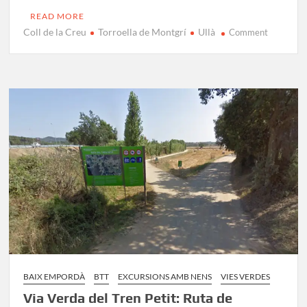
READ MORE
Coll de la Creu
Torroella de Montgrí
Ullà
on
Comment
Muntany
d’Ullà
BAIX EMPORDÀ
BTT
EXCURSIONS AMB NENS
VIES VERDES
Via Verda del Tren Petit: Ruta de