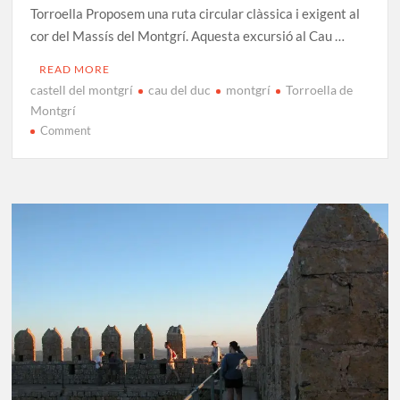
Torroella Proposem una ruta circular clàssica i exigent al
cor del Massís del Montgrí. Aquesta excursió al Cau …
READ MORE
castell del montgrí
cau del duc
montgrí
Torroella de
Montgrí
on
Comment
Excursió
al
Cau
del
Duc
i
el
Castell
del
Montgrí
pel
Pedrigolet