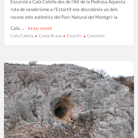
Excursió a Cala Calella des de l’Alt de la Pedrosa Aquesta
ruta de senderisme a l’Estartit ens descobreix un dels
racons més autèntics del Parc Natural del Montgrí: la
Cala …
READ MORE
Cala Calella
Costa Brava
Estartit
on
Comment
Excursió
a
Cala
Calella:
Ruta
i
track
des
de
l’Alt
de
la
Pedrosa