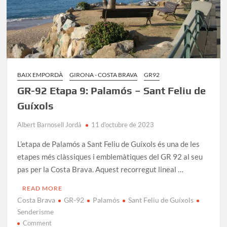
BAIX EMPORDÀ
GIRONA - COSTA BRAVA
GR92
GR-92 Etapa 9: Palamós – Sant Feliu de
Guíxols
Albert Barnosell Jordà
11 d'octubre de 2023
L’etapa de Palamós a Sant Feliu de Guíxols és una de les
etapes més clàssiques i emblemàtiques del GR 92 al seu
pas per la Costa Brava. Aquest recorregut lineal …
READ MORE
Costa Brava
GR-92
Palamós
Sant Feliu de Guíxols
Senderisme
on
Comment