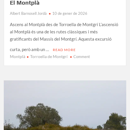
El Montplà
Albert Barnosell Jordà
10 de gener de 2026
Ascens al Montplà des de Torroella de Montgrí L’ascensió
al Montplà és una de les rutes clàssiques i més
gratificants del Massís del Montgrí. Aquesta excursió
curta, però amb un …
READ MORE
Montplà
Torroella de Montgrí
on
Comment
El
Montplà