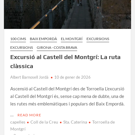
100 CIMS
BAIX EMPORDÀ
EL MONTGRÍ
EXCURSIONS
EXCURSIONS
GIRONA - COSTA BRAVA
Excursió al Castell del Montgrí: La ruta
clàssica
Albert Barnosell Jordà
10 de gener de 2026
Ascensió al Castell del Montgrí des de Torroella L’excursió
al Castell del Montgrí és, sense cap mena de dubte, una de
les rutes més emblemàtiques i populars del Baix Empordà.
…
READ MORE
capelles
Coll de la Creu
Sta. Caterina
Torroella de
Montgrí