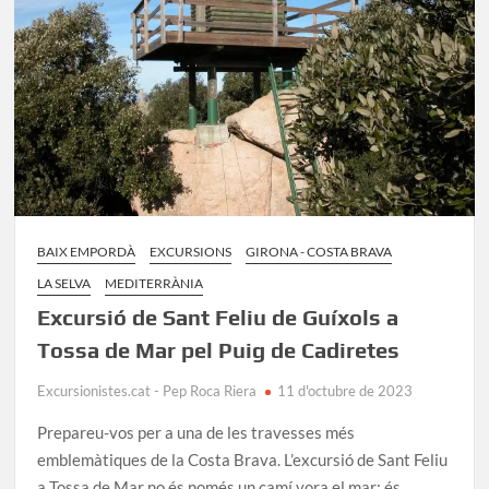
Palafrugell
BAIX EMPORDÀ
EXCURSIONS
GIRONA - COSTA BRAVA
LA SELVA
MEDITERRÀNIA
Excursió de Sant Feliu de Guíxols a
Tossa de Mar pel Puig de Cadiretes
Excursionistes.cat - Pep Roca Riera
11 d'octubre de 2023
Prepareu-vos per a una de les travesses més
emblemàtiques de la Costa Brava. L’excursió de Sant Feliu
a Tossa de Mar no és només un camí vora el mar; és …