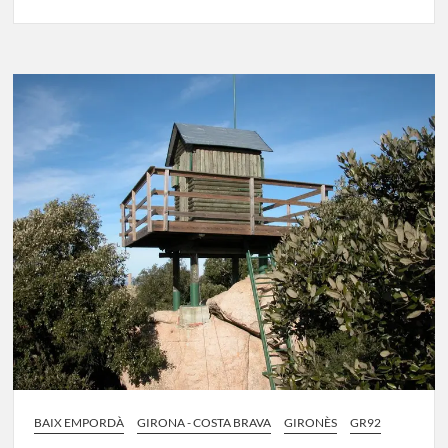
GR-
92
Etapa
9:
Palamós
–
Sant
Feliu
de
Guíxols
BAIX EMPORDÀ
GIRONA - COSTA BRAVA
GIRONÈS
GR92