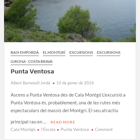
BAIX EMPORDÀ
EL MONTGRÍ
EXCURSIONS
EXCURSIONS
GIRONA - COSTA BRAVA
Punta Ventosa
Albert Barnosell Jordà
10 de gener de 2026
Ascens a Punta Ventosa des de Cala Montgó L’excursió a
Punta Ventosa és, probablement, una de les rutes més
espectaculars del massís del Montgrí. El seu atractiu
principal rau en …
READ MORE
Cala Montgó
l'Escala
Punta Ventosa
on
Comment
Punta