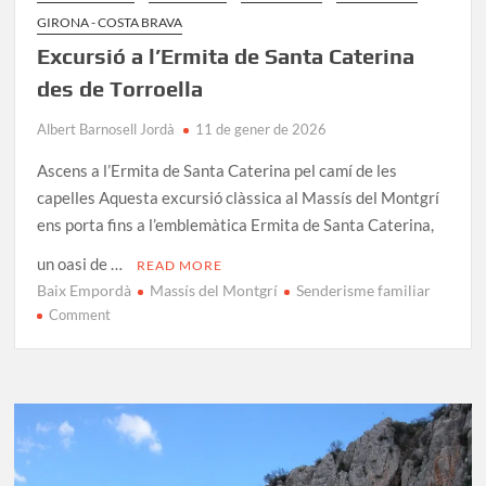
GIRONA - COSTA BRAVA
Excursió a l’Ermita de Santa Caterina
des de Torroella
Albert Barnosell Jordà
11 de gener de 2026
Ascens a l’Ermita de Santa Caterina pel camí de les
capelles Aquesta excursió clàssica al Massís del Montgrí
ens porta fins a l’emblemàtica Ermita de Santa Caterina,
un oasi de …
READ MORE
Baix Empordà
Massís del Montgrí
Senderisme familiar
on
Comment
Excursió
a
l’Ermita
de
Santa
Caterina
des