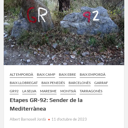
de
Montgrí
ALT EMPORDÀ
BAIX CAMP
BAIX EBRE
BAIX EMPORDÀ
BAIX LLOBREGAT
BAIX PENEDÈS
BARCELONÈS
GARRAF
GR92
LA SELVA
MARESME
MONTSIÀ
TARRAGONÈS
Etapes GR-92: Sender de la
Mediterrànea
Albert Barnosell Jordà
11 d'octubre de 2023