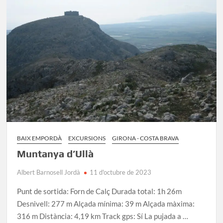
de
Guíxols
–
Tossa
de
Mar
BAIX EMPORDÀ
EXCURSIONS
GIRONA - COSTA BRAVA
Muntanya d’Ullà
Albert Barnosell Jordà
11 d'octubre de 2023
Punt de sortida: Forn de Calç Durada total: 1h 26m
Desnivell: 277 m Alçada mínima: 39 m Alçada màxima:
316 m Distància: 4,19 km Track gps: Sí La pujada a …