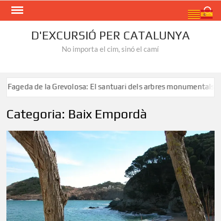
Skip
Search
to
content
D'EXCURSIÓ PER CATALUNYA
No importa el cim, sinó el camí
santuari dels arbres monumentals
Ruta al Salt de Sallent:
Categoria:
Baix Empordà