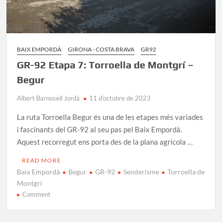
BAIX EMPORDÀ
GIRONA - COSTA BRAVA
GR92
GR-92 Etapa 7: Torroella de Montgrí –
Begur
Albert Barnosell Jordà
11 d'octubre de 2023
La ruta Torroella Begur és una de les etapes més variades
i fascinants del GR-92 al seu pas pel Baix Empordà.
Aquest recorregut ens porta des de la plana agrícola …
READ MORE
Baix Empordà
Begur
GR-92
Senderisme
Torroella de
Montgrí
on
Comment
GR-
92