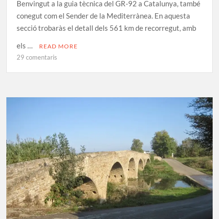
Benvingut a la guia tècnica del GR-92 a Catalunya, també
conegut com el Sender de la Mediterrànea. En aquesta
secció trobaràs el detall dels 561 km de recorregut, amb
els …
READ MORE
a
29 comentaris
Etapes
GR-
92:
Sender
de
la
Mediterrànea