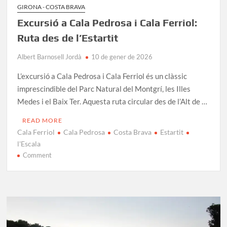
GIRONA - COSTA BRAVA
Excursió a Cala Pedrosa i Cala Ferriol:
Ruta des de l’Estartit
Albert Barnosell Jordà
10 de gener de 2026
L’excursió a Cala Pedrosa i Cala Ferriol és un clàssic
imprescindible del Parc Natural del Montgrí, les Illes
Medes i el Baix Ter. Aquesta ruta circular des de l’Alt de …
READ MORE
Cala Ferriol
Cala Pedrosa
Costa Brava
Estartit
l'Escala
on
Comment
Excursió
a
Cala
Pedrosa
i
Cala