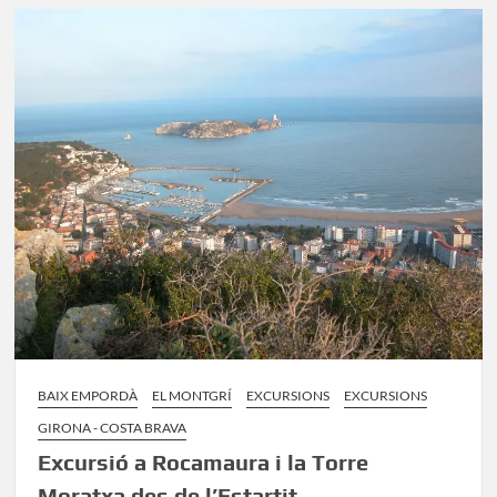
del
Duc
d’Ullà:
Ruta
al
cor
del
Montgrí
BAIX EMPORDÀ
EL MONTGRÍ
EXCURSIONS
EXCURSIONS
GIRONA - COSTA BRAVA
Excursió a Rocamaura i la Torre
Moratxa des de l’Estartit