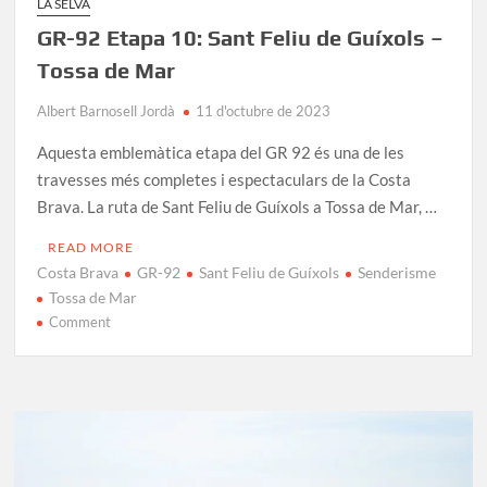
LA SELVA
GR-92 Etapa 10: Sant Feliu de Guíxols –
Tossa de Mar
Albert Barnosell Jordà
11 d'octubre de 2023
Aquesta emblemàtica etapa del GR 92 és una de les
travesses més completes i espectaculars de la Costa
Brava. La ruta de Sant Feliu de Guíxols a Tossa de Mar, …
READ MORE
Costa Brava
GR-92
Sant Feliu de Guíxols
Senderisme
Tossa de Mar
on
Comment
GR-
92
Etapa
10:
Sant
Feliu