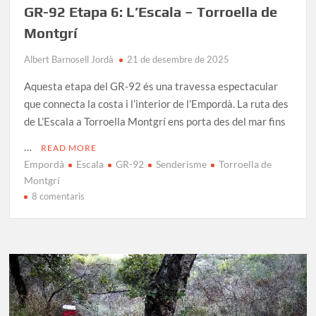
GR-92 Etapa 6: L’Escala – Torroella de
Montgrí
Albert Barnosell Jordà
21 de desembre de 2025
Aquesta etapa del GR-92 és una travessa espectacular
que connecta la costa i l’interior de l’Empordà. La ruta des
de L’Escala a Torroella Montgrí ens porta des del mar fins
…
READ MORE
Empordà
Escala
GR-92
Senderisme
Torroella de
Montgrí
a
8 comentaris
GR-
92
Etapa
6:
L’Escala
–
Torroella