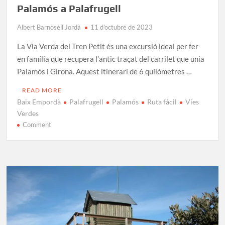
Palamós a Palafrugell
Albert Barnosell Jordà
11 d'octubre de 2023
La Via Verda del Tren Petit és una excursió ideal per fer
en família que recupera l’antic traçat del carrilet que unia
Palamós i Girona. Aquest itinerari de 6 quilòmetres …
READ MORE
Baix Empordà
Palafrugell
Palamós
Ruta fàcil
Vies
Verdes
on
Comment
Via
Verda
del
Tren
Petit:
Ruta
de
Palamós
a