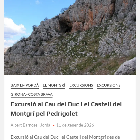
de
Torroella
BAIX EMPORDÀ
EL MONTGRÍ
EXCURSIONS
EXCURSIONS
GIRONA - COSTA BRAVA
Excursió al Cau del Duc i el Castell del
Montgrí pel Pedrigolet
Albert Barnosell Jordà
11 de gener de 2026
Excursió al Cau del Duc i el Castell del Montgrí des de