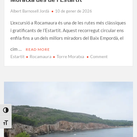
Albert Barnosell Jordà
10 de gener de 2026
L’excursió a Rocamaura és una de les rutes més clàssiques
i gratificants de l’Estartit. Aquest recorregut circular ens
enfila fins a un dels millors miradors del Baix Empordà, el
cim …
READ MORE
Estartit
Rocamaura
Torre Moratxa
on
Comment
Excursió
a
Rocamaura
i
la
Torre
Moratxa
des
Toggle High Contrast
de
Toggle Font size
l’Estartit