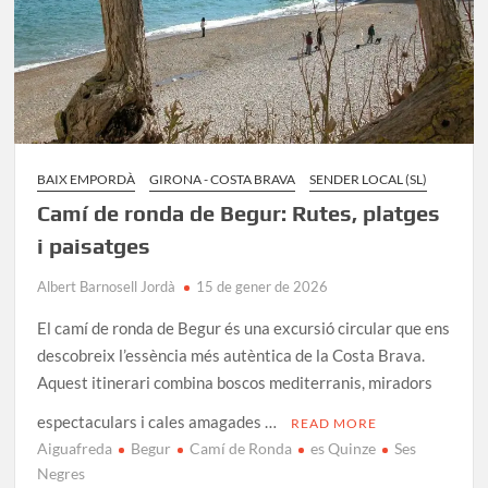
BAIX EMPORDÀ
GIRONA - COSTA BRAVA
SENDER LOCAL (SL)
Camí de ronda de Begur: Rutes, platges
i paisatges
Albert Barnosell Jordà
15 de gener de 2026
El camí de ronda de Begur és una excursió circular que ens
descobreix l’essència més autèntica de la Costa Brava.
Aquest itinerari combina boscos mediterranis, miradors
espectaculars i cales amagades …
READ MORE
Aiguafreda
Begur
Camí de Ronda
es Quinze
Ses
Negres