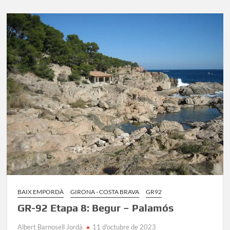
Etapa
7:
Torroella
de
Montgrí
–
Begur
BAIX EMPORDÀ
GIRONA - COSTA BRAVA
GR92
GR-92 Etapa 8: Begur – Palamós
Albert Barnosell Jordà
11 d'octubre de 2023