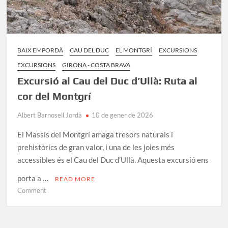
BAIX EMPORDÀ
CAU DEL DUC
EL MONTGRÍ
EXCURSIONS
EXCURSIONS
GIRONA - COSTA BRAVA
Excursió al Cau del Duc d’Ullà: Ruta al
cor del Montgrí
Albert Barnosell Jordà
10 de gener de 2026
El Massís del Montgrí amaga tresors naturals i
prehistòrics de gran valor, i una de les joies més
accessibles és el Cau del Duc d’Ullà. Aquesta excursió ens
porta a …
READ MORE
on
Comment
Excursió
al
Cau