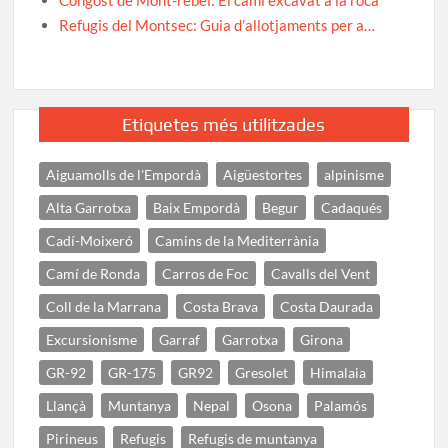
Congost de Mont-rebei: El camí excavat a la roca
Refugis del Montsec: Guia d’allotjaments per a…
Etiquetes més utilitzades
Aiguamolls de l'Empordà
Aigüestortes
alpinisme
Alta Garrotxa
Baix Empordà
Begur
Cadaqués
Cadí-Moixeró
Camins de la Mediterrània
Camí de Ronda
Carros de Foc
Cavalls del Vent
Coll de la Marrana
Costa Brava
Costa Daurada
Excursionisme
Garraf
Garrotxa
Girona
GR-92
GR-175
GR92
Gresolet
Himalaia
Llançà
Muntanya
Nepal
Osona
Palamós
Pirineus
Refugis
Refugis de muntanya