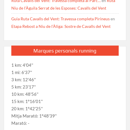
Ruta Cavalls del Vent: Travessa completa al Parc…
en
Ruta
Niu de l’Àguila Serrat de les Esposes: Cavalls del Vent
Guia Ruta Cavalls del Vent: Travessa completa Pirineus
en
Etapa Rebost a Niu de l’Àliga: Sostre de Cavalls del Vent
Marques personals running
1 km: 4'04''
1 mi: 6'37''
3 km: 12'46''
5 km: 23'17''
10 km: 48'56''
15 km: 1º16'01''
20 km: 1º42'25''
Mitja Marató: 1º48'39''
Marató: -