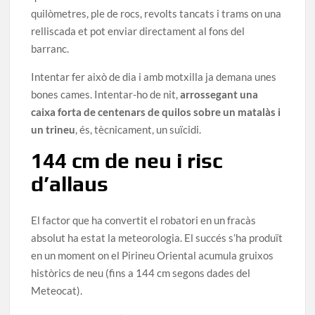
quilòmetres, ple de rocs, revolts tancats i trams on una
relliscada et pot enviar directament al fons del
barranc.
Intentar fer això de dia i amb motxilla ja demana unes
bones cames. Intentar-ho de nit,
arrossegant una
caixa forta de centenars de quilos sobre un matalàs i
un trineu
, és, tècnicament, un suïcidi.
144 cm de neu i risc
d’allaus
El factor que ha convertit el robatori en un fracàs
absolut ha estat la meteorologia. El succés s’ha produït
en un moment on el Pirineu Oriental acumula gruixos
històrics de neu (fins a 144 cm segons dades del
Meteocat).