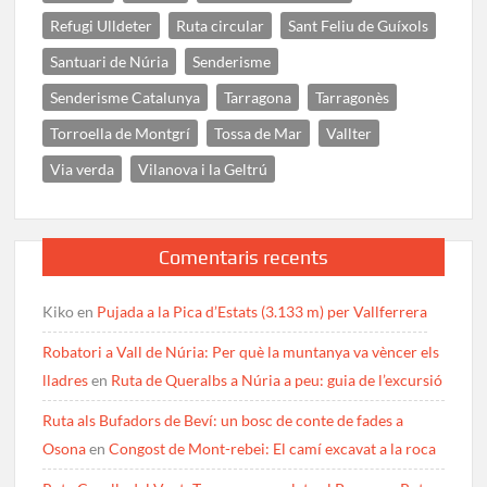
Refugi Ulldeter
Ruta circular
Sant Feliu de Guíxols
Santuari de Núria
Senderisme
Senderisme Catalunya
Tarragona
Tarragonès
Torroella de Montgrí
Tossa de Mar
Vallter
Via verda
Vilanova i la Geltrú
Comentaris recents
Kiko
en
Pujada a la Pica d’Estats (3.133 m) per Vallferrera
Robatori a Vall de Núria: Per què la muntanya va vèncer els
lladres
en
Ruta de Queralbs a Núria a peu: guia de l’excursió
Ruta als Bufadors de Beví: un bosc de conte de fades a
Osona
en
Congost de Mont-rebei: El camí excavat a la roca