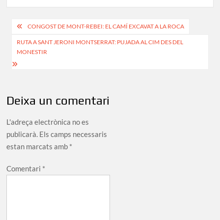
Navegació
CONGOST DE MONT-REBEI: EL CAMÍ EXCAVAT A LA ROCA
d'entrades
RUTA A SANT JERONI MONTSERRAT: PUJADA AL CIM DES DEL
MONESTIR
Deixa un comentari
L'adreça electrònica no es
publicarà.
Els camps necessaris
estan marcats amb
*
Comentari
*