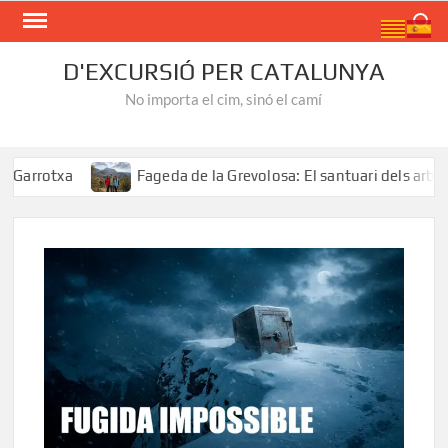
Skip
Search
to
content
D'EXCURSIÓ PER CATALUNYA
No importa el cim, sinó el camí
rotxa
Fageda de la Grevolosa: El santuari dels arbres mo