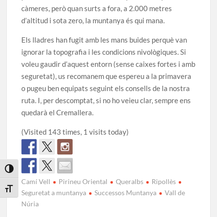
càmeres, però quan surts a fora, a 2.000 metres
d’altitud i sota zero, la muntanya és qui mana.
Els lladres han fugit amb les mans buides perquè van
ignorar la topografia i les condicions nivològiques. Si
voleu gaudir d’aquest entorn (sense caixes fortes i amb
seguretat), us recomanem que espereu a la primavera
o pugeu ben equipats seguint els consells de la nostra
ruta. I, per descomptat, si no ho veieu clar, sempre ens
quedarà el Cremallera.
(Visited 143 times, 1 visits today)
Toggle High Contrast
Camí Vell
Pirineu Oriental
Queralbs
Ripollès
Toggle Font size
Seguretat a muntanya
Successos Muntanya
Vall de
Núria