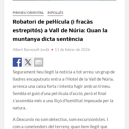
PIRINEU ORIENTAL
RIPOLLÈS
Robatori de pel·lícula (i fracàs
estrepitós) a Vall de Núria: Quan la
muntanya dicta sentència
Albert Barnosell Jordà
11 de febrer de 2026
Segurament heu llegit la notícia a tot arreu: un grup de
lladres encaputxats entra a l’Hotel de la Vall de Núria,
arrenca una caixa forta i intenta fugir amb un trineu.
Sembla el guió d’una pel·lícula d’acció, però el final
s’assembla més a una lliçó d’humilitat imposada per la
natura.
A
Dexcursio
no som detectius, som excursionistes. I
com a coneixedors del terreny, quan hem llegit que