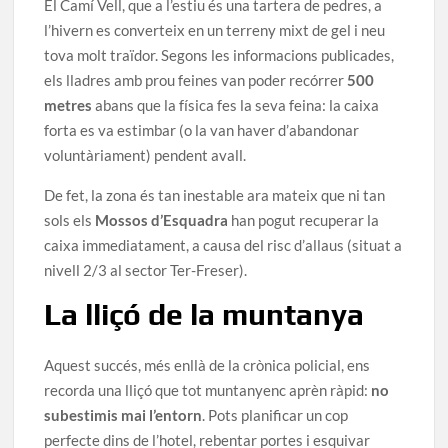
El Camí Vell, que a l’estiu és una tartera de pedres, a
l’hivern es converteix en un terreny mixt de gel i neu
tova molt traïdor. Segons les informacions publicades,
els lladres amb prou feines van poder recórrer
500
metres
abans que la física fes la seva feina: la caixa
forta es va estimbar (o la van haver d’abandonar
voluntàriament) pendent avall.
De fet, la zona és tan inestable ara mateix que ni tan
sols els
Mossos d’Esquadra
han pogut recuperar la
caixa immediatament, a causa del risc d’allaus (situat a
nivell 2/3 al sector Ter-Freser).
La lliçó de la muntanya
Aquest succés, més enllà de la crònica policial, ens
recorda una lliçó que tot muntanyenc aprèn ràpid:
no
subestimis mai l’entorn
. Pots planificar un cop
perfecte dins de l’hotel, rebentar portes i esquivar