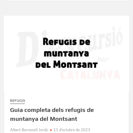
de
refugis
al
Pirineu
occidental
català:
Tots
els
que
has
de
conèixer
REFUGIS
Guia completa dels refugis de
muntanya del Montsant
Albert Barnosell Jordà
11 d'octubre de 2023