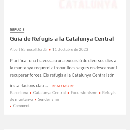
REFUGIS
Guia de Refugis a la Catalunya Central
Albert Barnosell Jordà
11 d'octubre de 2023
Planificar una travessa o una excursió de diversos dies a
la muntanya requereix trobar llocs segurs on descansar i
recuperar forces. Els refugis a la Catalunya Central són
instal·lacions clau …
READ MORE
Barcelona
Catalunya Central
Excursionisme
Refugis
de muntanya
Senderisme
on
Comment
Guia
de
Refugis