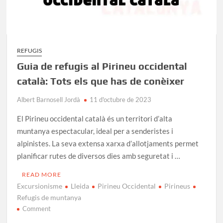
REFUGIS
Guia de refugis al Pirineu occidental
català: Tots els que has de conèixer
Albert Barnosell Jordà
11 d'octubre de 2023
El Pirineu occidental català és un territori d’alta
muntanya espectacular, ideal per a senderistes i
alpinistes. La seva extensa xarxa d’allotjaments permet
planificar rutes de diversos dies amb seguretat i …
READ MORE
Excursionisme
Lleida
Pirineu Occidental
Pirineus
Refugis de muntanya
on
Comment
Guia