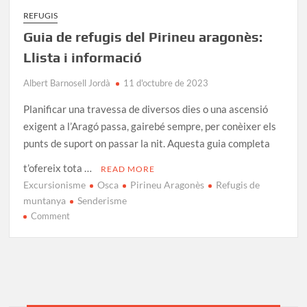
REFUGIS
Guia de refugis del Pirineu aragonès:
Llista i informació
Albert Barnosell Jordà
11 d'octubre de 2023
Planificar una travessa de diversos dies o una ascensió
exigent a l’Aragó passa, gairebé sempre, per conèixer els
punts de suport on passar la nit. Aquesta guia completa
t’ofereix tota …
READ MORE
Excursionisme
Osca
Pirineu Aragonès
Refugis de
muntanya
Senderisme
on
Comment
Guia
de
refugis
del
Pirineu
aragonès: