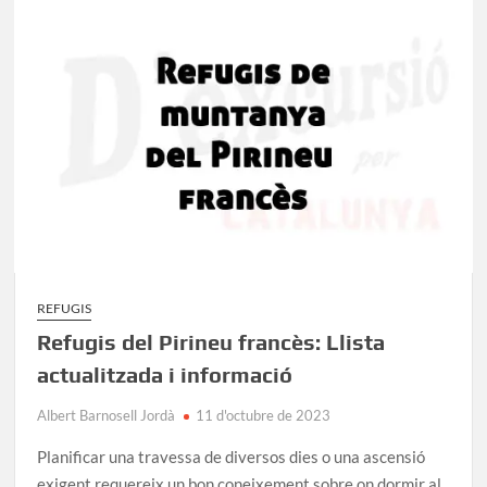
a
la
Catalunya
Central
REFUGIS
Refugis del Pirineu francès: Llista
actualitzada i informació
Albert Barnosell Jordà
11 d'octubre de 2023
Planificar una travessa de diversos dies o una ascensió
exigent requereix un bon coneixement sobre on dormir al