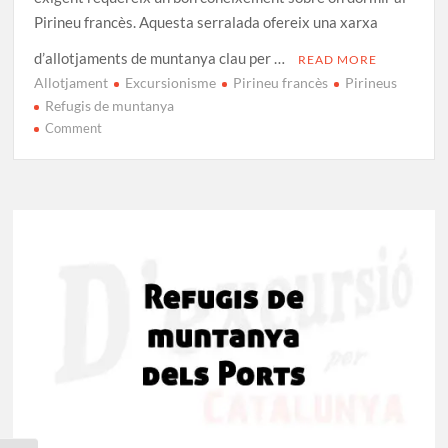
Pirineu francès. Aquesta serralada ofereix una xarxa
d’allotjaments de muntanya clau per …
READ MORE
Allotjament
Excursionisme
Pirineu francès
Pirineus
Refugis de muntanya
on
Comment
Refugis
del
Pirineu
francès:
Llista
actualitzada
i
informació