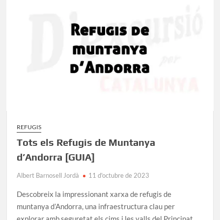
Muntanya
del
Parc
Natural
dels
Ports
REFUGIS
Tots els Refugis de Muntanya
d’Andorra [GUIA]
Albert Barnosell Jordà
11 d'octubre de 2023
Descobreix la impressionant xarxa de refugis de
muntanya d’Andorra, una infraestructura clau per
explorar amb seguretat els cims i les valls del Principat.