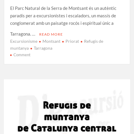
El Parc Natural de la Serra de Montsant és un autèntic
paradís per a excursionistes i escaladors, un massís de
conglomerat amb un paisatge rocós i espiritual únic a
Tarragona. …
READ MORE
Excursionisme
Montsant
Priorat
Refugis de
muntanya
Tarragona
on
Comment
Guia
completa
dels
refugis
de
muntanya
del
Montsant