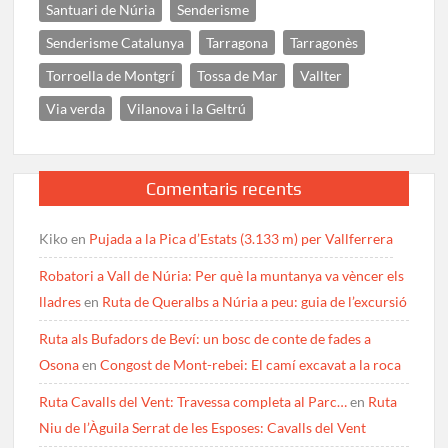
Santuari de Núria
Senderisme
Senderisme Catalunya
Tarragona
Tarragonès
Torroella de Montgrí
Tossa de Mar
Vallter
Via verda
Vilanova i la Geltrú
Comentaris recents
Kiko
en
Pujada a la Pica d’Estats (3.133 m) per Vallferrera
Robatori a Vall de Núria: Per què la muntanya va vèncer els
lladres
en
Ruta de Queralbs a Núria a peu: guia de l’excursió
Ruta als Bufadors de Beví: un bosc de conte de fades a
Osona
en
Congost de Mont-rebei: El camí excavat a la roca
Ruta Cavalls del Vent: Travessa completa al Parc…
en
Ruta
Niu de l’Àguila Serrat de les Esposes: Cavalls del Vent