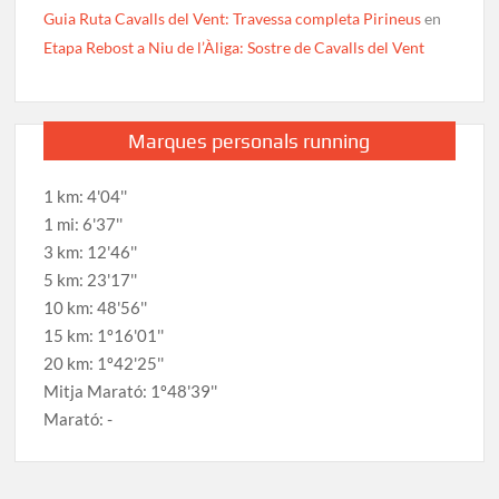
Guia Ruta Cavalls del Vent: Travessa completa Pirineus
en
Etapa Rebost a Niu de l’Àliga: Sostre de Cavalls del Vent
Marques personals running
1 km: 4'04''
1 mi: 6'37''
3 km: 12'46''
5 km: 23'17''
10 km: 48'56''
15 km: 1º16'01''
20 km: 1º42'25''
Mitja Marató: 1º48'39''
Marató: -