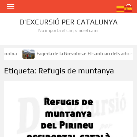
Skip
Search
to
content
D'EXCURSIÓ PER CATALUNYA
No importa el cim, sinó el camí
a
Fageda de la Grevolosa: El santuari dels arbres monum
Etiqueta:
Refugis de muntanya