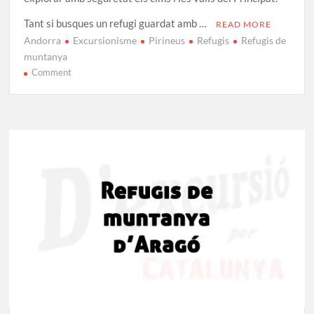
Tant si busques un refugi guardat amb …
READ MORE
Andorra
Excursionisme
Pirineus
Refugis
Refugis de
muntanya
on
Comment
Tots
els
Refugis
de
Muntanya
d’Andorra
[GUIA]