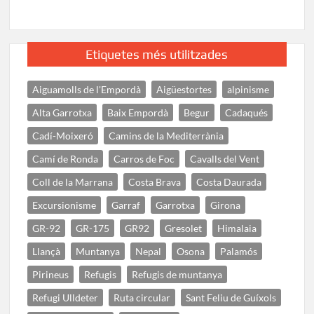
Etiquetes més utilitzades
Aiguamolls de l'Empordà
Aigüestortes
alpinisme
Alta Garrotxa
Baix Empordà
Begur
Cadaqués
Cadí-Moixeró
Camins de la Mediterrània
Camí de Ronda
Carros de Foc
Cavalls del Vent
Coll de la Marrana
Costa Brava
Costa Daurada
Excursionisme
Garraf
Garrotxa
Girona
GR-92
GR-175
GR92
Gresolet
Himalaia
Llançà
Muntanya
Nepal
Osona
Palamós
Pirineus
Refugis
Refugis de muntanya
Refugi Ulldeter
Ruta circular
Sant Feliu de Guíxols