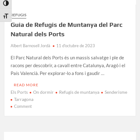
Toggle High Contrast
REFUGIS
Toggle Font size
Guia de Refugis de Muntanya del Parc
Natural dels Ports
Albert Barnosell Jordà
11 d'octubre de 2023
El Parc Natural dels Ports és un massís salvatge i ple de
racons per descobrir, a cavall entre Catalunya, Aragó i el
País Valencià. Per explorar-lo a fons i gaudir …
READ MORE
Els Ports
On dormir
Refugis de muntanya
Senderisme
Tarragona
on
Comment
Guia
de
Refugis
de