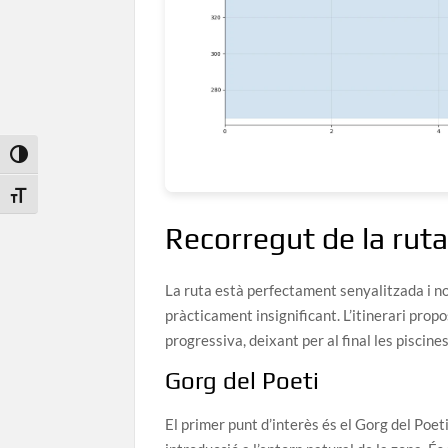
Toggle High Contrast
Toggle Font size
Recorregut de la ruta
La ruta està perfectament senyalitzada i n
pràcticament insignificant. L’itinerari prop
progressiva, deixant per al final les piscin
Gorg del Poeti
El primer punt d’interès és el Gorg del Poet