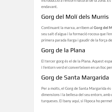
introducció a l’entorn natural de la zona. É
endavant.
Gorg del Molí dels Murris
Continuant la marxa, arribem al
Gorg del M
seu salt d’aigua i la formació rocosa que l’e
primera parada llarga i gaudir de la força de
Gorg de la Plana
El tercer gorg és el de la Plana. Aquest esp
i l’entorn verd el converteixen en un lloc p
Gorg de Santa Margarida
Per a molts, el Gorg de Santa Margarida és 
dimensions i la bellesa del seu entorn, am
turqueses. El bany aquí, si l’època ho perm