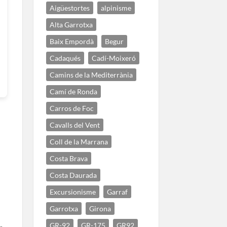
Aigüestortes
alpinisme
Alta Garrotxa
Baix Empordà
Begur
Cadaqués
Cadí-Moixeró
Camins de la Mediterrània
Camí de Ronda
Carros de Foc
Cavalls del Vent
Coll de la Marrana
Costa Brava
Costa Daurada
Excursionisme
Garraf
Garrotxa
Girona
GR-92
GR-175
GR92