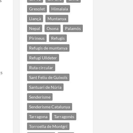
s
Gresolet
Himalaia
Llançà
Muntanya
Nepal
Osona
Palamós
Pirineus
Refugis
Refugis de muntanya
Refugi Ulldeter
Ruta circular
ts
Sant Feliu de Guíxols
Santuari de Núria
Senderisme
Senderisme Catalunya
Tarragona
Tarragonès
Torroella de Montgrí