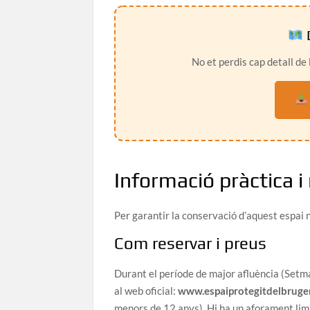
D
No et perdis cap detall de l
Informació pràctica i
Per garantir la conservació d’aquest espai n
Com reservar i preus
Durant el període de major afluència (Setman
al web oficial:
www.espaiprotegitdelbruge
menors de 12 anys). Hi ha un aforament limi