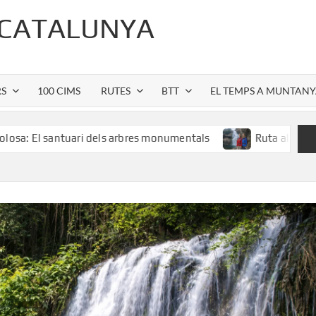
 CATALUNYA
RS
100 CIMS
RUTES
BTT
EL TEMPS A MUNTAN
uari dels arbres monumentals
Ruta al Salt de Sallent: l’