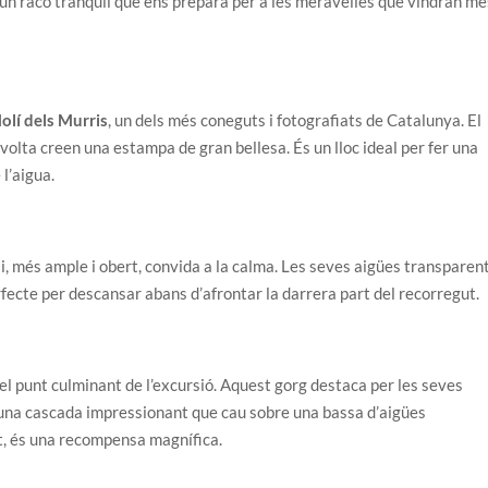
s un racó tranquil que ens prepara per a les meravelles que vindran mé
olí dels Murris
, un dels més coneguts i fotografiats de Catalunya. El
nvolta creen una estampa de gran bellesa. És un lloc ideal per fer una
 l’aigua.
ai, més ample i obert, convida a la calma. Les seves aigües transparen
erfecte per descansar abans d’afrontar la darrera part del recorregut.
el punt culminant de l’excursió. Aquest gorg destaca per les seves
b una cascada impressionant que cau sobre una bassa d’aigües
et, és una recompensa magnífica.