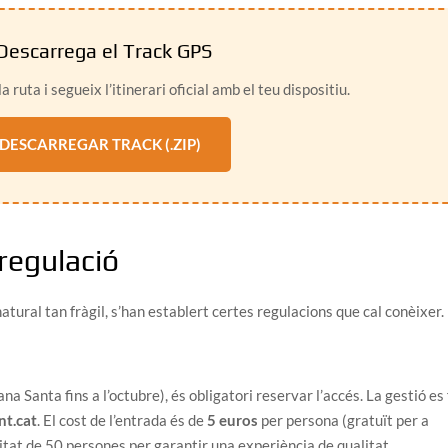
escarrega el Track GPS
a ruta i segueix l’itinerari oficial amb el teu dispositiu.
DESCARREGAR TRACK (.ZIP)
 regulació
atural tan fràgil, s’han establert certes regulacions que cal conèixer.
a Santa fins a l’octubre), és obligatori reservar l’accés. La gestió es 
nt.cat
. El cost de l’entrada és de
5 euros
per persona (gratuït per a
tat de 50 persones per garantir una experiència de qualitat.