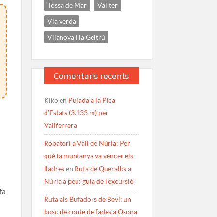
Tossa de Mar
Vallter
Via verda
Vilanova i la Geltrú
Comentaris recents
Kiko
en
Pujada a la Pica
d’Estats (3.133 m) per
Vallferrera
Robatori a Vall de Núria: Per
què la muntanya va vèncer els
lladres
en
Ruta de Queralbs a
Núria a peu: guia de l’excursió
fa
Ruta als Bufadors de Beví: un
bosc de conte de fades a Osona