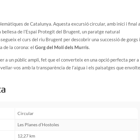
emàtiques de Catalunya. Aquesta excursió circular, amb inici i final 
 bellesa de l’Espai Protegit del Brugent, un paratge natural
segueix el curs del riu Brugent per descobrir una successió de gorgs 
a de la corona: el
Gorg del Molí dels Murris
.
 per a un públic ampli, fet que el converteix en una opció perfecta per a
vellar-vos amb la transparència de l’aigua i els paisatges que envolt
ta
Circular
Les Planes d’Hostoles
12,27 km