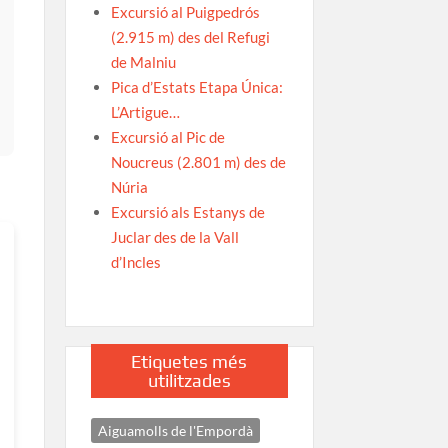
Excursió al Puigpedrós
(2.915 m) des del Refugi
de Malniu
Pica d’Estats Etapa Única:
L’Artigue…
Excursió al Pic de
Noucreus (2.801 m) des de
Núria
Excursió als Estanys de
Juclar des de la Vall
d’Incles
Etiquetes més
utilitzades
Aiguamolls de l'Empordà