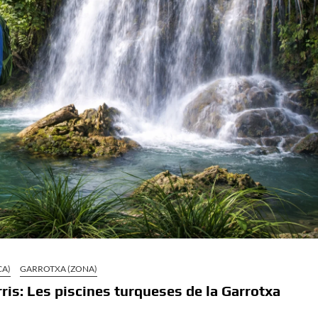
CA)
GARROTXA (ZONA)
ris: Les piscines turqueses de la Garrotxa