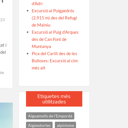
21
d’Adri
Excursió al Puigpedrós
(2.915 m) des del Refugi
023
de Malniu
Excursió al Puig d’Arques
des de Can Font de
at i
Muntanya
 del
Pica del Carlit des de les
Bulloses: Excursió al cim
més alt
 de
Etiquetes més
utilitzades
Aiguamolls de l'Empordà
Aigüestortes
alpinisme