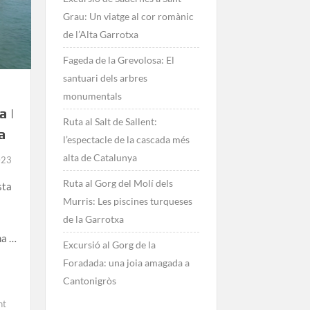
Grau: Un viatge al cor romànic
de l’Alta Garrotxa
Fageda de la Grevolosa: El
santuari dels arbres
monumentals
 |
Ruta al Salt de Sallent:
a
l’espectacle de la cascada més
alta de Catalunya
023
Ruta al Gorg del Molí dels
sta
Murris: Les piscines turqueses
de la Garrotxa
na …
Excursió al Gorg de la
Foradada: una joia amagada a
Cantonigròs
on
nt