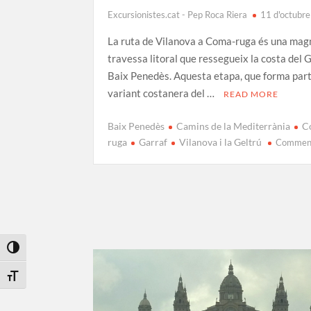
Excursionistes.cat - Pep Roca Riera
11 d'octubr
La ruta de Vilanova a Coma-ruga és una magn
travessa litoral que ressegueix la costa del G
Baix Penedès. Aquesta etapa, que forma part
variant costanera del …
READ MORE
Baix Penedès
Camins de la Mediterrània
C
ruga
Garraf
Vilanova i la Geltrú
Commen
Toggle High Contrast
Toggle Font size