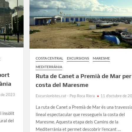
del
Camí
de
la
Mediterrània
L
COSTA CENTRAL
EXCURSIONS
MARESME
MEDITERRÀNIA
port
Ruta de Canet a Premià de Mar per
rània
costa del Maresme
e de 2023
Excursionistes.cat - Pep Roca Riera
11 d'octubre de 2
La ruta de Canet a Premià de Mar és una travessi
 insòlit
lineal espectacular que ressegueix la costa del
ural del
Maresme. Aquesta etapa dels Camins de la
Mediterrània et permet descobrir l’encant …