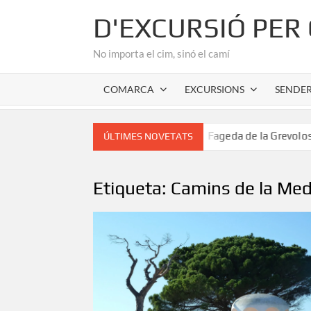
Skip
D'EXCURSIÓ PER
to
content
No importa el cim, sinó el camí
COMARCA
EXCURSIONS
SENDE
nic de l’Alta Garrotxa
Fageda de la Grevolosa: El santua
ÚLTIMES NOVETATS
Etiqueta:
Camins de la Med