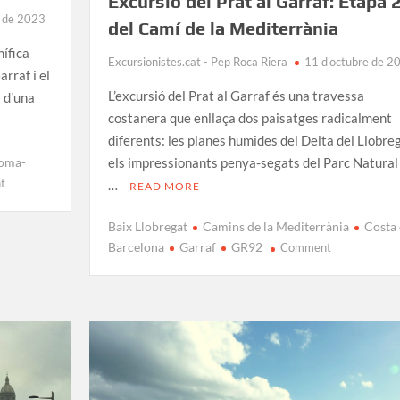
Excursió del Prat al Garraf: Etapa 
e de 2023
del Camí de la Mediterrània
ífica
Excursionistes.cat - Pep Roca Riera
11 d'octubre de 2
arraf i el
L’excursió del Prat al Garraf és una travessa
 d’una
costanera que enllaça dos paisatges radicalment
diferents: les planes humides del Delta del Llobreg
oma-
els impressionants penya-segats del Parc Natural
on
t
…
READ MORE
Ruta
de
Baix Llobregat
Camins de la Mediterrània
Costa
Vilanova
on
Barcelona
Garraf
GR92
Comment
a
Excursió
Coma-
del
ruga
Prat
a
al
peu
Garraf:
per
Etapa
la
21
costa