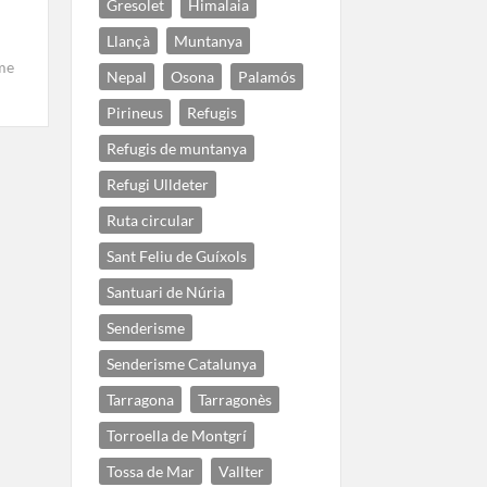
Gresolet
Himalaia
Llançà
Muntanya
me
Nepal
Osona
Palamós
Pirineus
Refugis
Refugis de muntanya
Refugi Ulldeter
Ruta circular
Sant Feliu de Guíxols
Santuari de Núria
Senderisme
Senderisme Catalunya
e
Tarragona
Tarragonès
Torroella de Montgrí
Tossa de Mar
Vallter