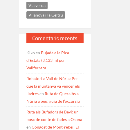
Via verda
Vilanova i la Geltrú
Comentaris recents
Kiko
en
Pujada a la Pica
d’Estats (3.133 m) per
Vallferrera
Robatori a Vall de Núria: Per
què la muntanya va vèncer els
lladres
en
Ruta de Queralbs a
Núria a peu: guia de l’excursió
Ruta als Bufadors de Beví: un
bosc de conte de fades a Osona
en
Congost de Mont-rebei: El