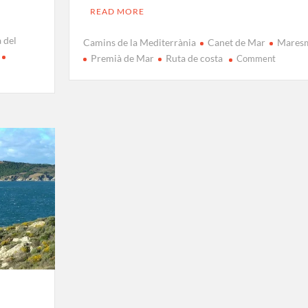
READ MORE
 del
Camins de la Mediterrània
Canet de Mar
Mares
on
Premià de Mar
Ruta de costa
Comment
Ruta
de
Canet
a
Premià
de
Mar
per
la
costa
del
Maresm