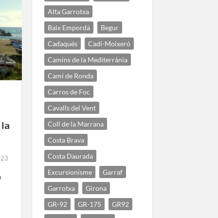
Alta Garrotxa
Baix Empordà
Begur
Cadaqués
Cadí-Moixeró
Camins de la Mediterrània
Camí de Ronda
Carros de Foc
Cavalls del Vent
Coll de la Marrana
 la
Costa Brava
Costa Daurada
023
Excursionisme
Garraf
a
Garrotxa
Girona
GR-92
GR-175
GR92