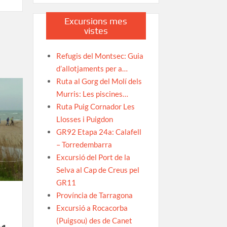
Ruta
de
Excursions mes
Torredembarra
vistes
a
Tarragona
Refugis del Montsec: Guia
|
d’allotjaments per a…
Etapa
Ruta al Gorg del Molí dels
25
Murris: Les piscines…
Camins
Ruta Puig Cornador Les
de
la
Llosses i Puigdon
Mediterrània
GR92 Etapa 24a: Calafell
– Torredembarra
Excursió del Port de la
Selva al Cap de Creus pel
GR11
Província de Tarragona
Excursió a Rocacorba
(Puigsou) des de Canet