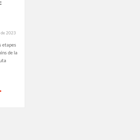
:
e de 2023
es etapes
ins de la
uta
on
Excursió
de
Cotlliure
a
Banyuls:
Etapa