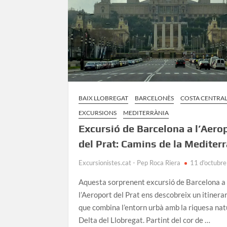
BAIX LLOBREGAT
BARCELONÈS
COSTA CENTRA
EXCURSIONS
MEDITERRÀNIA
Excursió de Barcelona a l’Aero
del Prat: Camins de la Mediter
Excursionistes.cat - Pep Roca Riera
11 d'octubr
Aquesta sorprenent excursió de Barcelona a
l’Aeroport del Prat ens descobreix un itinerari
que combina l’entorn urbà amb la riquesa nat
Delta del Llobregat. Partint del cor de …