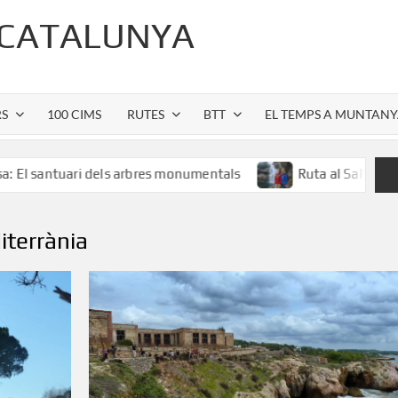
 CATALUNYA
RS
100 CIMS
RUTES
BTT
EL TEMPS A MUNTAN
ri dels arbres monumentals
Ruta al Salt de Sallent: l’es
iterrània