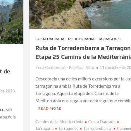
COSTA DAURADA
MEDITERRÀNIA
TARRAGONÈS
Ruta de Torredembarra a Tarragona
Etapa 25 Camins de la Mediterràni
Excursionistes.cat - Pep Roca Riera
11 d'octubre de 2
t de
Descobreix una de les millors excursions per la co
tarragonina amb la Ruta de Torredembarra a
e de 2023
Tarragona. Aquesta etapa dels Camins de la
Mediterrània ens regala un recorregut que combi
READ MORE
cursió
tapa dels
Camins de la Mediterrània
Costa Daurada
Tarragona
Tarragonès
Torredembarra
Comme