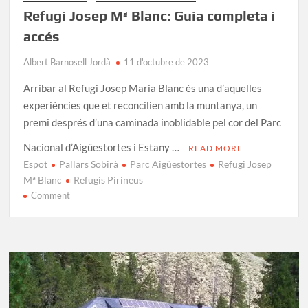
Refugi Josep Mª Blanc: Guia completa i
accés
Albert Barnosell Jordà
11 d'octubre de 2023
Arribar al Refugi Josep Maria Blanc és una d’aquelles
experiències que et reconcilien amb la muntanya, un
premi després d’una caminada inoblidable pel cor del Parc
Nacional d’Aigüestortes i Estany …
READ MORE
Espot
Pallars Sobirà
Parc Aigüestortes
Refugi Josep
Mª Blanc
Refugis Pirineus
on
Comment
Refugi
Josep
Mª
Blanc:
Guia
completa
i