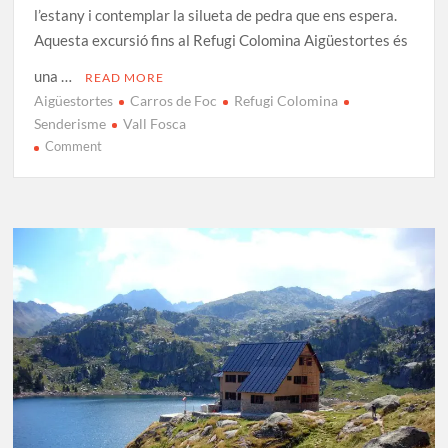
l’estany i contemplar la silueta de pedra que ens espera.
Aquesta excursió fins al Refugi Colomina Aigüestortes és
una …
READ MORE
Aigüestortes
Carros de Foc
Refugi Colomina
Senderisme
Vall Fosca
on
Comment
Refugi
Colomina:
Guia
completa
i
rutes