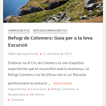
CARROS DE FOC
REFUGIS CARROS DE FOC
Refugi de Colomers: Guia per a la teva
Excursió
Albert Barnosell Jordà
11 d'octubre de 2023
Endinsar-se al Circ de Colomers és una d’aquelles
experiències que et reconcilien amb la muntanya, i el
Refugi Colomers a la Val d’Aran n’és el cor. Recordo
perfectament la sensació …
READ MORE
Aigüestortes
Excursions
Refugi Colomers
Senderisme
Val d'Aran
on
Comment
Refugi