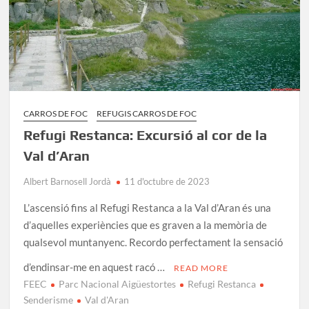
CARROS DE FOC
REFUGIS CARROS DE FOC
Refugi Restanca: Excursió al cor de la
Val d’Aran
Albert Barnosell Jordà
11 d'octubre de 2023
L’ascensió fins al Refugi Restanca a la Val d’Aran és una
d’aquelles experiències que es graven a la memòria de
qualsevol muntanyenc. Recordo perfectament la sensació
d’endinsar-me en aquest racó …
READ MORE
FEEC
Parc Nacional Aigüestortes
Refugi Restanca
Senderisme
Val d'Aran