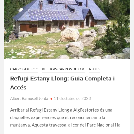
accés
CARROS DE FOC
REFUGIS CARROS DE FOC
RUTES
Refugi Estany Llong: Guia Completa i
Accés
Albert Barnosell Jordà
11 d'octubre de 2023
Arribar al Refugi Estany Llong a Aigüestortes és una
d’aquelles experiències que et reconcilien amb la
muntanya. Aquesta travessa, al cor del Parc Nacional i la