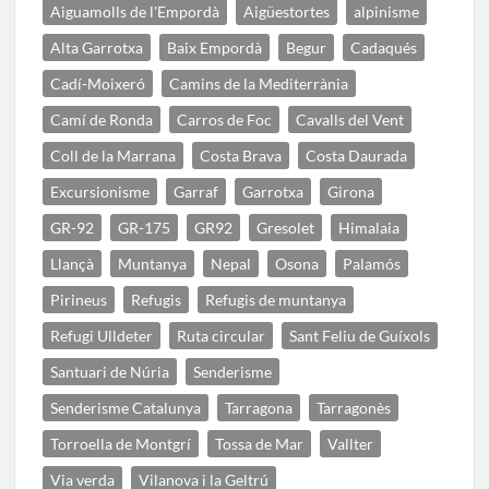
Aiguamolls de l'Empordà
Aigüestortes
alpinisme
Alta Garrotxa
Baix Empordà
Begur
Cadaqués
Cadí-Moixeró
Camins de la Mediterrània
Camí de Ronda
Carros de Foc
Cavalls del Vent
Coll de la Marrana
Costa Brava
Costa Daurada
Excursionisme
Garraf
Garrotxa
Girona
GR-92
GR-175
GR92
Gresolet
Himalaia
Llançà
Muntanya
Nepal
Osona
Palamós
Pirineus
Refugis
Refugis de muntanya
Refugi Ulldeter
Ruta circular
Sant Feliu de Guíxols
Santuari de Núria
Senderisme
Senderisme Catalunya
Tarragona
Tarragonès
Torroella de Montgrí
Tossa de Mar
Vallter
Via verda
Vilanova i la Geltrú