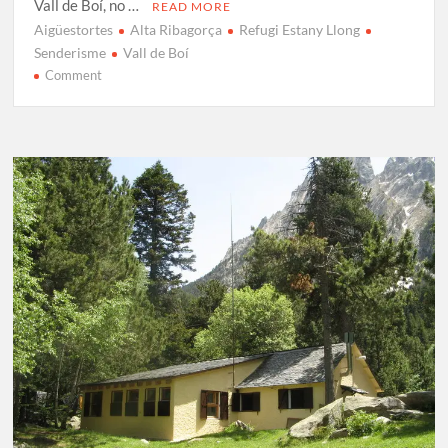
Vall de Boí, no …
READ MORE
Aigüestortes
Alta Ribagorça
Refugi Estany Llong
Senderisme
Vall de Boí
on
Comment
Refugi
Estany
Llong:
Guia
Completa
i
Accés