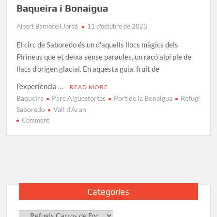
Baqueira i Bonaigua
Albert Barnosell Jordà
11 d'octubre de 2023
El circ de Saboredo és un d’aquells llocs màgics dels
Pirineus que et deixa sense paraules, un racó alpí ple de
llacs d’origen glacial. En aquesta guia, fruit de
l’experiència …
READ MORE
Baqueira
Parc Aigüestortes
Port de la Bonaigua
Refugi
Saboredo
Vall d'Aran
on
Comment
Refugi
Saboredo:
Guia
d’accés
des
de
Categories
Baqueira
i
Categories
Bonaigua