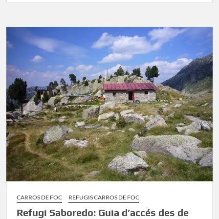
de
Colomers:
Guia
per
a
la
teva
Excursió
CARROS DE FOC
REFUGIS CARROS DE FOC
Refugi Saboredo: Guia d’accés des de