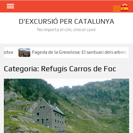
Skip
Search
to
content
D'EXCURSIÓ PER CATALUNYA
No importa el cim, sinó el camí
Fageda de la Grevolosa: El santuari dels arbres monumentals
Categoria:
Refugis Carros de Foc