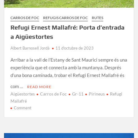
CARROS DE FOC
REFUGIS CARROS DE FOC
RUTES
Refugi Ernest Mallafré: Porta d’entrada
a Aigüestortes
Albert Barnosell Jordà
11 d'octubre de 2023
Arribar a la vall de l’Estany de Sant Maurici sempre és una
experiència que et connecta amb la muntanya. Després
d’una bona caminada, trobar el Refugi Ernest Mallafré és
com …
READ MORE
Aigüestortes
Carros de Foc
Gr-11
Pirineus
Refugi
Mallafré
on
Comment
Refugi
Ernest
Mallafré:
Porta