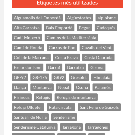
Etiquetes més utilitzades
Aiguamolls de l'Empordà
Aigüestortes
alpinisme
Alta Garrotxa
Baix Empordà
Begur
Cadaqués
Cadí-Moixeró
Camins de la Mediterrània
Camí de Ronda
Carros de Foc
Cavalls del Vent
Coll de la Marrana
Costa Brava
Costa Daurada
Excursionisme
Garraf
Garrotxa
Girona
GR-92
GR-175
GR92
Gresolet
Himalaia
Llançà
Muntanya
Nepal
Osona
Palamós
Pirineus
Refugis
Refugis de muntanya
Refugi Ulldeter
Ruta circular
Sant Feliu de Guíxols
Santuari de Núria
Senderisme
Senderisme Catalunya
Tarragona
Tarragonès