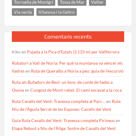
Torroella de Montgrí
Tossa de Mar
Vallter
Via verda
Vilanova i la Geltrú
Comentaris recents
Kiko
en
Pujada a la Pica d’Estats (3.133 m) per Vallferrera
Robatori a Vall de Núria: Per què la muntanya va vèncer els
lladres
en
Ruta de Queralbs a Núria a peu: guia de l’excursió
Ruta als Bufadors de Beví: un bosc de conte de fades a
Osona
en
Congost de Mont-rebei: El camí excavat a la roca
Ruta Cavalls del Vent: Travessa completa al Parc…
en
Ruta
Niu de l’Àguila Serrat de les Esposes: Cavalls del Vent
Guia Ruta Cavalls del Vent: Travessa completa Pirineus
en
Etapa Rebost a Niu de l’Àliga: Sostre de Cavalls del Vent