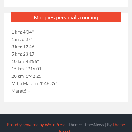
Marques personals running
1 km: 4'04''
1 mi: 6'37''
3 km: 12'46''
5 km: 23'17''
10 km: 48'56''
15 km: 1º16'01''
20 km: 1º42'25''
Mitja Marató: 1º48'39''
Marató: -
Proudly powered by WordPress
|
Theme: TimesNews
|
By
Theme
Freesia
.