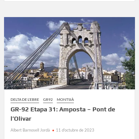
92
Etapa
30:
L’Ampolla
–
Amposta
DELTA DE L'EBRE
GR92
MONTSIÀ
GR-92 Etapa 31: Amposta – Pont de
l’Olivar
Albert Barnosell Jordà
11 d'octubre de 2023