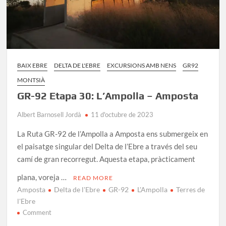
BAIX EBRE
DELTA DE L'EBRE
EXCURSIONS AMB NENS
GR92
MONTSIÀ
GR-92 Etapa 30: L’Ampolla – Amposta
Albert Barnosell Jordà
11 d'octubre de 2023
La Ruta GR-92 de l’Ampolla a Amposta ens submergeix en
el paisatge singular del Delta de l’Ebre a través del seu
camí de gran recorregut. Aquesta etapa, pràcticament
plana, voreja …
READ MORE
Amposta
Delta de l'Ebre
GR-92
L'Ampolla
Terres de
l'Ebre
on
Comment
GR-