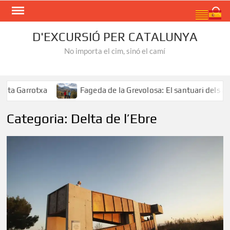
Skip
Search
to
content
D'EXCURSIÓ PER CATALUNYA
No importa el cim, sinó el camí
Garrotxa
Fageda de la Grevolosa: El santuari dels arbres
Categoria:
Delta de l’Ebre