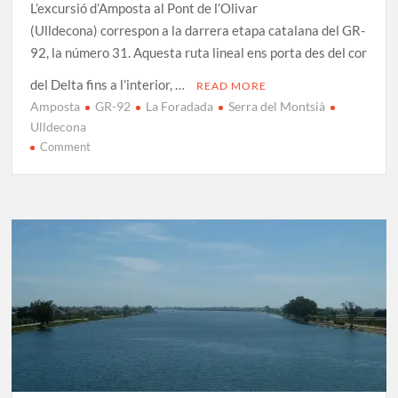
L’excursió d’Amposta al Pont de l’Olivar
(Ulldecona) correspon a la darrera etapa catalana del GR-
92, la número 31. Aquesta ruta lineal ens porta des del cor
del Delta fins a l’interior, …
READ MORE
Amposta
GR-92
La Foradada
Serra del Montsià
Ulldecona
on
Comment
GR-
92
Etapa
31:
Amposta
–
Pont
de
l’Olivar