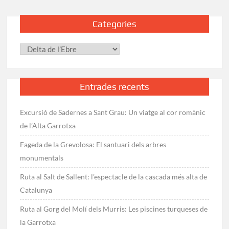
a
Sant
Categories
Carles
de
Categories
la
Ràpita
pel
Delta
Entrades recents
de
l’Ebre
Excursió de Sadernes a Sant Grau: Un viatge al cor romànic
de l’Alta Garrotxa
Fageda de la Grevolosa: El santuari dels arbres
monumentals
Ruta al Salt de Sallent: l’espectacle de la cascada més alta de
Catalunya
Ruta al Gorg del Molí dels Murris: Les piscines turqueses de
la Garrotxa