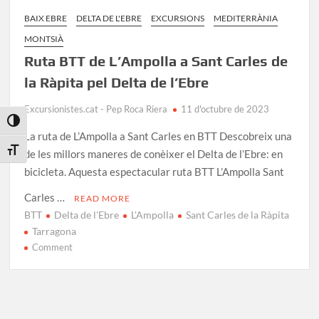
BAIX EBRE
DELTA DE L'EBRE
EXCURSIONS
MEDITERRÀNIA
MONTSIÀ
Ruta BTT de L’Ampolla a Sant Carles de
la Ràpita pel Delta de l’Ebre
Excursionistes.cat - Pep Roca Riera
11 d'octubre de 2023
Toggle High Contrast
La ruta de L’Ampolla a Sant Carles en BTT Descobreix una
Toggle Font size
de les millors maneres de conèixer el Delta de l’Ebre: en
bicicleta. Aquesta espectacular ruta BTT L’Ampolla Sant
Carles …
READ MORE
BTT
Delta de l'Ebre
L'Ampolla
Sant Carles de la Ràpita
Tarragona
on
Comment
Ruta
BTT
de
L’Ampolla