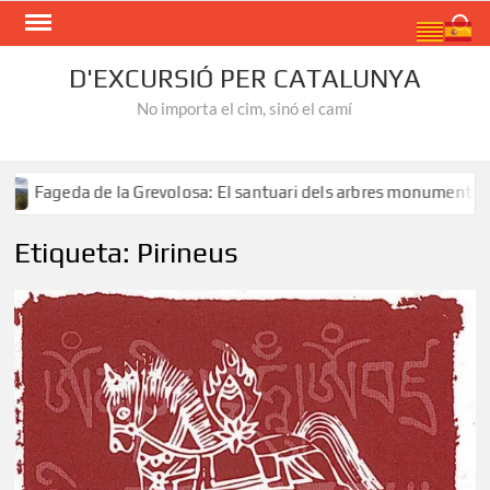
Skip
Search
to
content
D'EXCURSIÓ PER CATALUNYA
No importa el cim, sinó el camí
volosa: El santuari dels arbres monumentals
Ruta al Sal
Etiqueta:
Pirineus