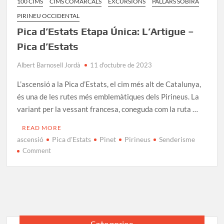
100 CIMS
CIMS COMARCALS
EXCURSIONS
PALLARS SOBIRÀ
PIRINEU OCCIDENTAL
Pica d’Estats Etapa Única: L’Artigue –
Pica d’Estats
Albert Barnosell Jordà
11 d'octubre de 2023
L’ascensió a la Pica d’Estats, el cim més alt de Catalunya,
és una de les rutes més emblemàtiques dels Pirineus. La
variant per la vessant francesa, coneguda com la ruta …
READ MORE
ascensió
Pica d'Estats
Pinet
Pirineus
Senderisme
on
Comment
Pica
d’Estats
Etapa
Única:
L’Artigue
–