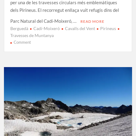
per una de les travesses circulars més emblemàtiques
dels Pirineus. El recorregut enllaça vuit refugis dins del
Parc Natural del Cadí-Moixeró, …
READ MORE
Berguedà
Cadí-Moixeró
Cavalls del Vent
Pirineus
Travesses de Muntanya
on
Comment
Ruta
Cavalls
del
Vent:
Travessa
completa
al
Parc…