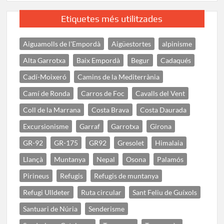
Etiquetes més utilitzades
Aiguamolls de l'Empordà
Aigüestortes
alpinisme
Alta Garrotxa
Baix Empordà
Begur
Cadaqués
Cadí-Moixeró
Camins de la Mediterrània
Camí de Ronda
Carros de Foc
Cavalls del Vent
Coll de la Marrana
Costa Brava
Costa Daurada
Excursionisme
Garraf
Garrotxa
Girona
GR-92
GR-175
GR92
Gresolet
Himalaia
Llançà
Muntanya
Nepal
Osona
Palamós
Pirineus
Refugis
Refugis de muntanya
Refugi Ulldeter
Ruta circular
Sant Feliu de Guíxols
Santuari de Núria
Senderisme