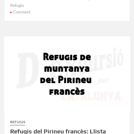
Refugis
on
Comment
Guia
de
Refugis
al
Cadí-
Moixeró:
On
dormir
a
la
muntanya
REFUGIS
Refugis del Pirineu francès: Llista