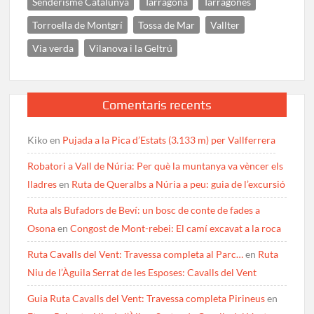
Senderisme Catalunya
Tarragona
Tarragonès
Torroella de Montgrí
Tossa de Mar
Vallter
Via verda
Vilanova i la Geltrú
Comentaris recents
Kiko
en
Pujada a la Pica d’Estats (3.133 m) per Vallferrera
Robatori a Vall de Núria: Per què la muntanya va vèncer els
lladres
en
Ruta de Queralbs a Núria a peu: guia de l’excursió
Ruta als Bufadors de Beví: un bosc de conte de fades a
Osona
en
Congost de Mont-rebei: El camí excavat a la roca
Ruta Cavalls del Vent: Travessa completa al Parc…
en
Ruta
Niu de l’Àguila Serrat de les Esposes: Cavalls del Vent
Guia Ruta Cavalls del Vent: Travessa completa Pirineus
en