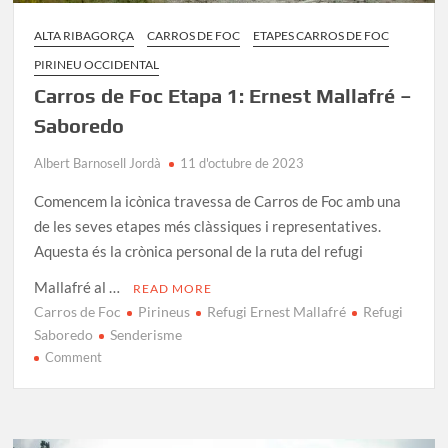
ALTA RIBAGORÇA
CARROS DE FOC
ETAPES CARROS DE FOC
PIRINEU OCCIDENTAL
Carros de Foc Etapa 1: Ernest Mallafré –
Saboredo
Albert Barnosell Jordà
11 d'octubre de 2023
Comencem la icònica travessa de Carros de Foc amb una
de les seves etapes més clàssiques i representatives.
Aquesta és la crònica personal de la ruta del refugi
Mallafré al …
READ MORE
Carros de Foc
Pirineus
Refugi Ernest Mallafré
Refugi
Saboredo
Senderisme
on
Comment
Carros
de
Foc
Etapa