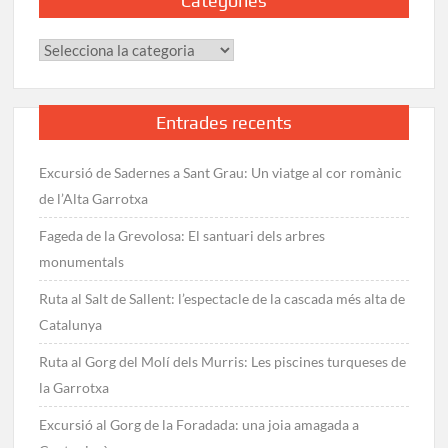
Categories
Pica
d’Estats
Categories
Entrades recents
Excursió de Sadernes a Sant Grau: Un viatge al cor romànic
de l’Alta Garrotxa
Fageda de la Grevolosa: El santuari dels arbres
monumentals
Ruta al Salt de Sallent: l’espectacle de la cascada més alta de
Catalunya
Ruta al Gorg del Molí dels Murris: Les piscines turqueses de
la Garrotxa
Excursió al Gorg de la Foradada: una joia amagada a