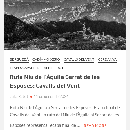
Cavalls
del
Vent
BERGUEDÀ
CADÍ - MOIXERÓ
CAVALLS DEL VENT
CERDANYA
ETAPES CAVALLS DEL VENT
RUTES
Ruta Niu de l’Àguila Serrat de les
Esposes: Cavalls del Vent
Júlia Rabat
11 de gener de 2026
Ruta Niu de l’Àguila a Serrat de les Esposes: Etapa final de
Cavalls del Vent La ruta del Niu de l’Àguila al Serrat de les
Esposes representa l’etapa final de …
READ MORE