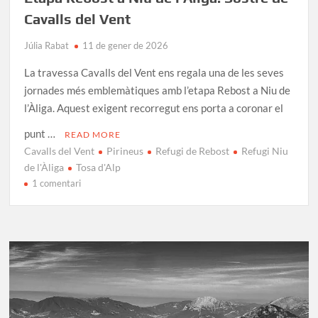
Cavalls del Vent
Júlia Rabat
11 de gener de 2026
La travessa Cavalls del Vent ens regala una de les seves
jornades més emblemàtiques amb l’etapa Rebost a Niu de
l’Àliga. Aquest exigent recorregut ens porta a coronar el
punt …
READ MORE
Cavalls del Vent
Pirineus
Refugi de Rebost
Refugi Niu
de l'Àliga
Tosa d'Alp
a
1 comentari
Etapa
Rebost
a
Niu
de
l’Àliga:
Sostre
de