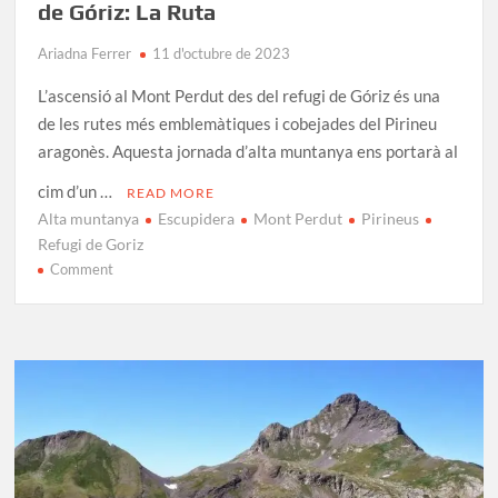
de Góriz: La Ruta
Ariadna Ferrer
11 d'octubre de 2023
L’ascensió al Mont Perdut des del refugi de Góriz és una
de les rutes més emblemàtiques i cobejades del Pirineu
aragonès. Aquesta jornada d’alta muntanya ens portarà al
cim d’un …
READ MORE
Alta muntanya
Escupidera
Mont Perdut
Pirineus
Refugi de Goriz
on
Comment
Ascensió
al
Mont
Perdut
des
del
Refugi
de
Góriz: