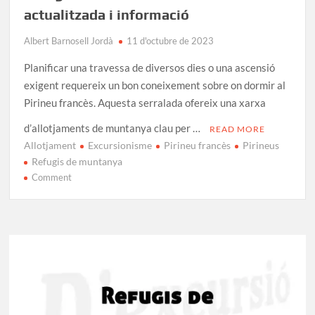
actualitzada i informació
Albert Barnosell Jordà
11 d'octubre de 2023
Planificar una travessa de diversos dies o una ascensió
exigent requereix un bon coneixement sobre on dormir al
Pirineu francès. Aquesta serralada ofereix una xarxa
d’allotjaments de muntanya clau per …
READ MORE
Allotjament
Excursionisme
Pirineu francès
Pirineus
Refugis de muntanya
on
Comment
Refugis
del
Pirineu
francès:
Llista
actualitzada
i
informació