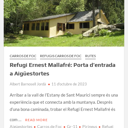
CARROS DE FOC
REFUGIS CARROS DE FOC
RUTES
Refugi Ernest Mallafré: Porta d’entrada
a Aigüestortes
Albert Barnosell Jordà
11 d'octubre de 2023
Arribar a la vall de l’Estany de Sant Maurici sempre és una
experiència que et connecta amb la muntanya. Després
d’una bona caminada, trobar el Refugi Ernest Mallafré és
com …
READ MORE
Aigüestortes
Carros de Foc
Gr-11
Pirineus
Refugi