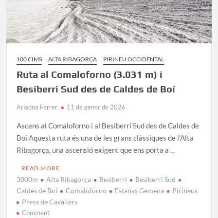
100 CIMS
ALTA RIBAGORÇA
PIRINEU OCCIDENTAL
Ruta al Comaloforno (3.031 m) i
Besiberri Sud des de Caldes de Boí
Ariadna Ferrer
11 de gener de 2026
Ascens al Comaloforno i al Besiberri Sud des de Caldes de
Boí Aquesta ruta és una de les grans clàssiques de l’Alta
Ribagorça, una ascensió exigent que ens porta a …
READ MORE
3000m
Alta Ribagorça
Besiberri
Besiberri Sud
Caldes de Boí
Comaloforno
Estanys Gemena
Pirineus
Presa de Cavallers
on
Comment