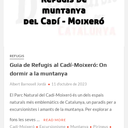
Tots
els
que
has
de
conèixer
REFUGIS
Guia de Refugis al Cadí-Moixeró: On
dormir a la muntanya
Albert Barnosell Jordà
11 d'octubre de 2023
El Parc Natural del Cadí-Moixeró és un dels espais
naturals més emblemàtics de Catalunya, un paradís per a
excursionistes i amants de la muntanya. Per explorar a
fons les seves …
READ MORE
Cadí-Moixeró
Excursionisme
Muntanya
Pirineus