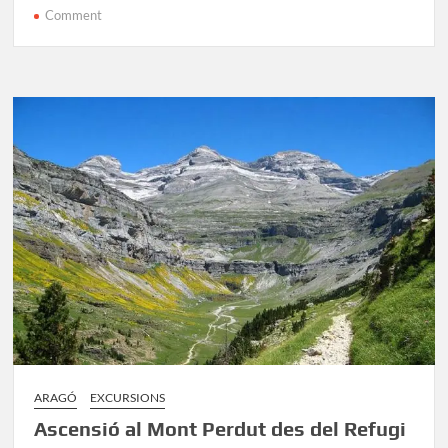
on
Comment
Tots
els
Refugis
de
Muntanya
d’Andorra
[GUIA]
ARAGÓ
EXCURSIONS
Ascensió al Mont Perdut des del Refugi