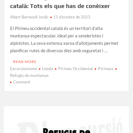
català: Tots els que has de conèixer
Albert Barnosell Jordà
11 d'octubre de 2023
El Pirineu occidental català és un territori d’alta
muntanya espectacular, ideal per a senderistes i
alpinistes. La seva extensa xarxa d’allotjaments permet
planificar rutes de diversos dies amb seguretat i …
READ MORE
Excursionisme
Lleida
Pirineu Occidental
Pirineus
Refugis de muntanya
on
Comment
Guia
de
refugis
al
Pirineu
occidental
català: