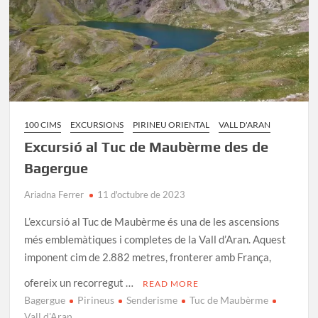
La
Ruta
100 CIMS
EXCURSIONS
PIRINEU ORIENTAL
VALL D'ARAN
Excursió al Tuc de Maubèrme des de
Bagergue
Ariadna Ferrer
11 d'octubre de 2023
L’excursió al Tuc de Maubèrme és una de les ascensions
més emblemàtiques i completes de la Vall d’Aran. Aquest
imponent cim de 2.882 metres, fronterer amb França,
ofereix un recorregut …
READ MORE
Bagergue
Pirineus
Senderisme
Tuc de Maubèrme
Vall d'Aran