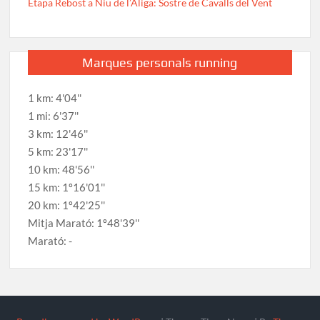
Etapa Rebost a Niu de l’Àliga: Sostre de Cavalls del Vent
Marques personals running
1 km: 4'04''
1 mi: 6'37''
3 km: 12'46''
5 km: 23'17''
10 km: 48'56''
15 km: 1º16'01''
20 km: 1º42'25''
Mitja Marató: 1º48'39''
Marató: -