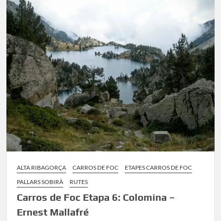
1:
Ernest
Mallafré
–
Saboredo
ALTA RIBAGORÇA
CARROS DE FOC
ETAPES CARROS DE FOC
PALLARS SOBIRÀ
RUTES
Carros de Foc Etapa 6: Colomina –
Ernest Mallafré