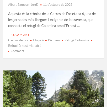
Albert Barnosell Jordà
11 d'octubre de 2023
Aquesta és la crònica de la Carros de Foc etapa 6, una de
les jornades més llargues i exigents de la travessa, que
connecta el refugi de Colomina amb l’Ernest …
READ MORE
Carros de Foc
Etapa 6
Pirineus
Refugi Colomina
Refugi Ernest Mallafré
on
Comment
Carros
de
Foc
Etapa
6:
Colomina
–
Ernest
Mallafré