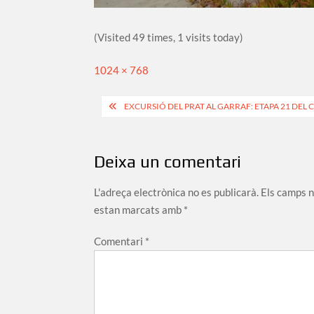
(Visited 49 times, 1 visits today)
Full
1024 × 768
size
Navegació
EXCURSIÓ DEL PRAT AL GARRAF: ETAPA 21 DEL
d'entrades
Deixa un comentari
L'adreça electrònica no es publicarà.
Els camps 
estan marcats amb
*
Comentari
*