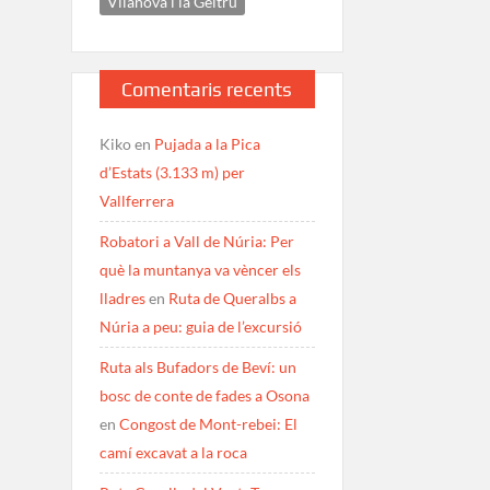
Vilanova i la Geltrú
Comentaris recents
Kiko
en
Pujada a la Pica
d’Estats (3.133 m) per
Vallferrera
Robatori a Vall de Núria: Per
què la muntanya va vèncer els
lladres
en
Ruta de Queralbs a
Núria a peu: guia de l’excursió
Ruta als Bufadors de Beví: un
bosc de conte de fades a Osona
en
Congost de Mont-rebei: El
camí excavat a la roca