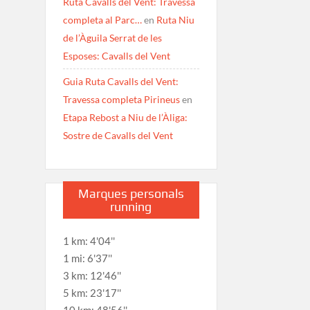
Ruta Cavalls del Vent: Travessa
completa al Parc…
en
Ruta Niu
de l’Àguila Serrat de les
Esposes: Cavalls del Vent
Guia Ruta Cavalls del Vent:
Travessa completa Pirineus
en
Etapa Rebost a Niu de l’Àliga:
Sostre de Cavalls del Vent
Marques personals
running
1 km: 4'04''
1 mi: 6'37''
3 km: 12'46''
5 km: 23'17''