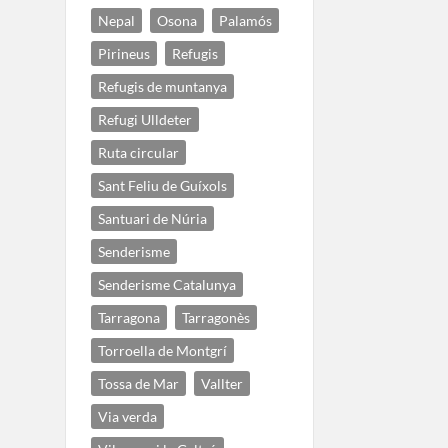
Nepal
Osona
Palamós
Pirineus
Refugis
Refugis de muntanya
Refugi Ulldeter
Ruta circular
Sant Feliu de Guíxols
Santuari de Núria
Senderisme
Senderisme Catalunya
Tarragona
Tarragonès
Torroella de Montgrí
Tossa de Mar
Vallter
Via verda