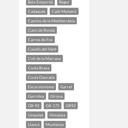
Baix Empordà
Begur
Cadaqués
Cadí-Moixeró
Camins de la Mediterrània
Camí de Ronda
Carros de Foc
Cavalls del Vent
Coll de la Marrana
Costa Brava
Costa Daurada
Excursionisme
Garraf
Garrotxa
Girona
GR-92
GR-175
GR92
Gresolet
Himalaia
Llançà
Muntanya