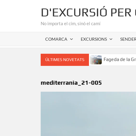
Skip
D'EXCURSIÓ PER
to
content
No importa el cim, sinó el camí
COMARCA
EXCURSIONS
SENDE
 cor romànic de l’Alta Garrotxa
Fageda de la Grevolosa: 
ÚLTIMES NOVETATS
mediterrania_21-005