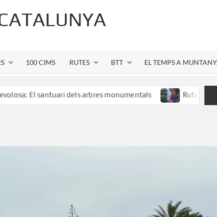
 CATALUNYA
RS
100 CIMS
RUTES
BTT
EL TEMPS A MUNTAN
El santuari dels arbres monumentals
Ruta al Salt de Sall