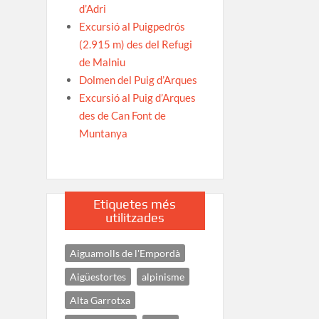
d’Adri
Excursió al Puigpedrós
(2.915 m) des del Refugi
de Malniu
Dolmen del Puig d’Arques
Excursió al Puig d’Arques
des de Can Font de
Muntanya
Etiquetes més
utilitzades
Aiguamolls de l'Empordà
Aigüestortes
alpinisme
Alta Garrotxa