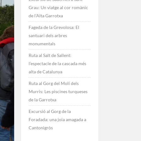
Grau: Un viatge al cor romànic
de l’Alta Garrotxa
Fageda de la Grevolosa: El
santuari dels arbres
monumentals
Ruta al Salt de Sallent:
l’espectacle de la cascada més
alta de Catalunya
Ruta al Gorg del Molí dels
Murris: Les piscines turqueses
de la Garrotxa
Excursió al Gorg de la
Foradada: una joia amagada a
Cantonigròs