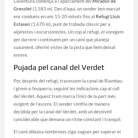
L’aventura comença a l’aparcament del
Mirador de
Gresolet
(1.583 m). Des d’aquí, un sender ben marcat
ens condueix en uns 15-20 minuts fins al
Refugi Lluís
Estasen
(1.670 m), punt de trobada clàssic per a
alpinistes i excursionistes. Un cop al refugi, el voregem
per darrere i continuem per un camí que planeja
suaument, oferint vistes de la pista que hem deixat
enrere.
Pujada pel canal del Verdet
Poc després del refugi, travessem la canal de Riambau
i girem a l’esquerra, seguint les indicacions cap al coll
del Verdet. Aquest tram marca l’inici de la part més
exigent de l’ascens. El sender s’enfila de manera
decidida per la canal del Verdet, amb un desnivell
considerable que demana un ritme constant i tranquil.
El camí dibuixa nombroses ziga-zagues per superar el