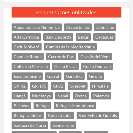
Etiquetes més utilitzades
Aiguamolls de l'Empordà
Aigüestortes
alpinisme
Alta Garrotxa
Baix Empordà
Begur
Cadaqués
Cadí-Moixeró
Camins de la Mediterrània
Camí de Ronda
Carros de Foc
Cavalls del Vent
Coll de la Marrana
Costa Brava
Costa Daurada
Excursionisme
Garraf
Garrotxa
Girona
GR-92
GR-175
GR92
Gresolet
Himalaia
Llançà
Muntanya
Nepal
Osona
Palamós
Pirineus
Refugis
Refugis de muntanya
Refugi Ulldeter
Ruta circular
Sant Feliu de Guíxols
Santuari de Núria
Senderisme