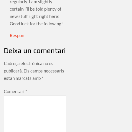
regularly. I am slightly
certain I’ll be told plenty of
new stuff right right here!
Good luck for the following!
Respon
Deixa un comentari
L'adreça electrònica no es
publicarà.
Els camps necessaris
estan marcats amb
*
Comentari
*