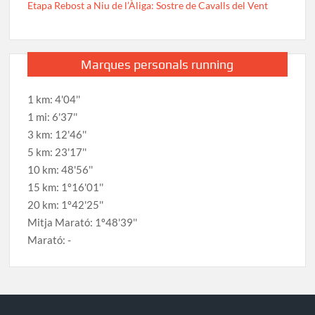
Etapa Rebost a Niu de l’Àliga: Sostre de Cavalls del Vent
Marques personals running
1 km: 4'04''
1 mi: 6'37''
3 km: 12'46''
5 km: 23'17''
10 km: 48'56''
15 km: 1º16'01''
20 km: 1º42'25''
Mitja Marató: 1º48'39''
Marató: -