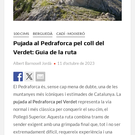
100 CIMS
BERGUEDÀ
CADÍ - MOIXERÓ
Pujada al Pedraforca pel coll del
Verdet: Guia de la ruta
Albert Barnosell Jordà
11 d'octubre de 2023
El Pedraforca és, sense cap mena de dubte, una de les
muntanyes més icòniques i estimades de Catalunya. La
pujada al Pedraforca pel Verdet
representa la via
normal i més clàssica per conquerir el seu cim, el
Pollegó Superior. Aquesta ruta combina trams de
sender exigent amb una grimpada final que, tot i no ser
extremadament difícil, requereix experiència i una