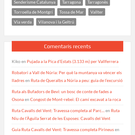
Senderisme Catalunya
Tarragona
Tarragonès
Torroella de Montgrí
Tossa de Mar
Vallter
Via verda
Vilanova i la Geltrú
Comentaris recents
Kiko
en
Pujada a la Pica d’Estats (3.133 m) per Vallferrera
Robatori a Vall de Núria: Per què la muntanya va vèncer els
lladres
en
Ruta de Queralbs a Núria a peu: guia de l’excursió
Ruta als Bufadors de Beví: un bosc de conte de fades a
Osona
en
Congost de Mont-rebei: El camí excavat a la roca
Ruta Cavalls del Vent: Travessa completa al Parc…
en
Ruta
Niu de l’Àguila Serrat de les Esposes: Cavalls del Vent
Guia Ruta Cavalls del Vent: Travessa completa Pirineus
en