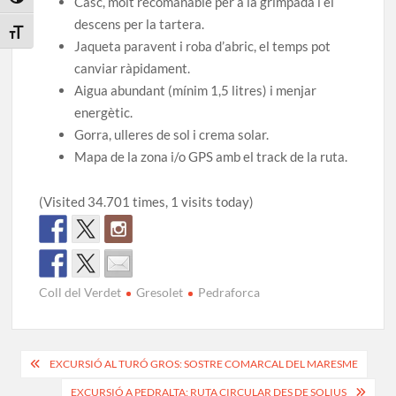
Toggle High Contrast
Casc, molt recomanable per a la grimpada i el
descens per la tartera.
Toggle Font size
Jaqueta paravent i roba d’abric, el temps pot
canviar ràpidament.
Aigua abundant (mínim 1,5 litres) i menjar
energètic.
Gorra, ulleres de sol i crema solar.
Mapa de la zona i/o GPS amb el track de la ruta.
(Visited 34.701 times, 1 visits today)
Coll del Verdet
Gresolet
Pedraforca
Navegació
EXCURSIÓ AL TURÓ GROS: SOSTRE COMARCAL DEL MARESME
d'entrades
EXCURSIÓ A PEDRALTA: RUTA CIRCULAR DES DE SOLIUS