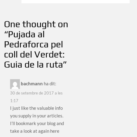
One thought on
“
Pujada al
Pedraforca pel
coll del Verdet:
Guia de la ruta
”
bachmann
ha dit:
30 de setembre de 2017 a les
1:17
I just like the valuable info
you supply in your articles.
I’ll bookmark your blog and
take a look at again here