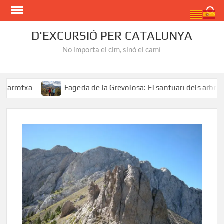
Skip
Search
to
content
D'EXCURSIÓ PER CATALUNYA
No importa el cim, sinó el camí
xa
Fageda de la Grevolosa: El santuari dels arbres monu