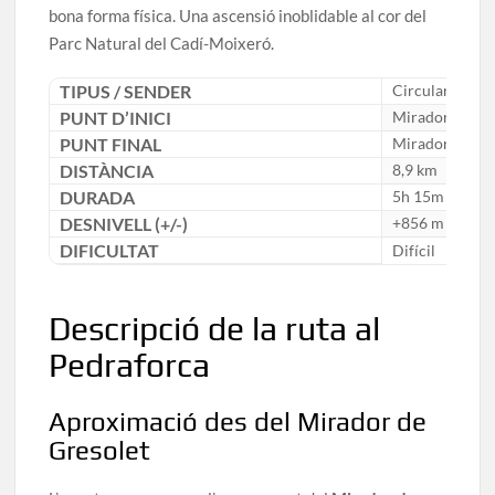
bona forma física. Una ascensió inoblidable al cor del
Parc Natural del Cadí-Moixeró.
TIPUS / SENDER
Circular
PUNT D’INICI
Mirador de Gr
PUNT FINAL
Mirador de Gr
DISTÀNCIA
8,9 km
DURADA
5h 15m
DESNIVELL (+/-)
+856 m
DIFICULTAT
Difícil
Descripció de la ruta al
Pedraforca
Aproximació des del Mirador de
Gresolet