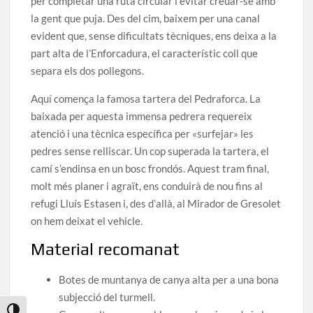
per completar una ruta circular i evitar creuar-se amb
la gent que puja. Des del cim, baixem per una canal
evident que, sense dificultats tècniques, ens deixa a la
part alta de l’Enforcadura, el característic coll que
separa els dos pollegons.
Aquí comença la famosa tartera del Pedraforca. La
baixada per aquesta immensa pedrera requereix
atenció i una tècnica específica per «surfejar» les
pedres sense relliscar. Un cop superada la tartera, el
camí s’endinsa en un bosc frondós. Aquest tram final,
molt més planer i agraït, ens conduirà de nou fins al
refugi Lluís Estasen i, des d’allà, al Mirador de Gresolet
on hem deixat el vehicle.
Material recomanat
Botes de muntanya de canya alta per a una bona
subjecció del turmell.