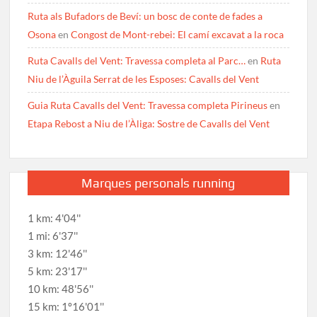
Ruta als Bufadors de Beví: un bosc de conte de fades a
Osona
en
Congost de Mont-rebei: El camí excavat a la roca
Ruta Cavalls del Vent: Travessa completa al Parc…
en
Ruta
Niu de l’Àguila Serrat de les Esposes: Cavalls del Vent
Guia Ruta Cavalls del Vent: Travessa completa Pirineus
en
Etapa Rebost a Niu de l’Àliga: Sostre de Cavalls del Vent
Marques personals running
1 km: 4'04''
1 mi: 6'37''
3 km: 12'46''
5 km: 23'17''
10 km: 48'56''
15 km: 1º16'01''