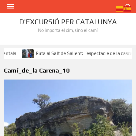
Skip
Search
to
content
D'EXCURSIÓ PER CATALUNYA
No importa el cim, sinó el camí
tals
Ruta al Salt de Sallent: l’espectacle de la cascada m
Camí_de_la Carena_10