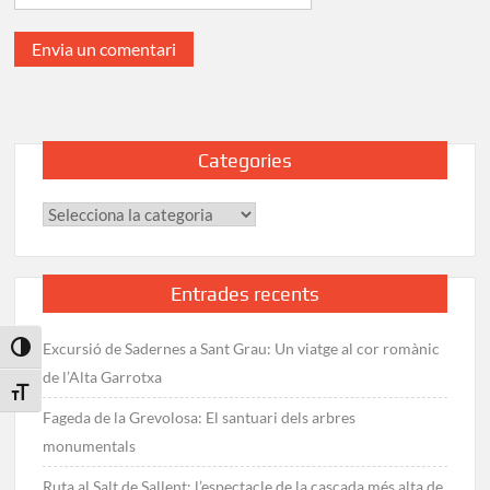
Categories
Categories
Entrades recents
Excursió de Sadernes a Sant Grau: Un viatge al cor romànic
Toggle High Contrast
de l’Alta Garrotxa
Toggle Font size
Fageda de la Grevolosa: El santuari dels arbres
monumentals
Ruta al Salt de Sallent: l’espectacle de la cascada més alta de