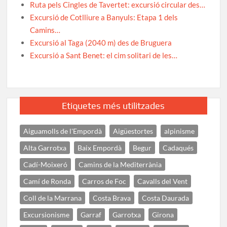
Ruta pels Cingles de Tavertet: excursió circular des…
Excursió de Cotlliure a Banyuls: Etapa 1 dels
Camins…
Excursió al Taga (2040 m) des de Bruguera
Excursió a Sant Benet: el cim solitari de les…
Etiquetes més utilitzades
Aiguamolls de l'Empordà
Aigüestortes
alpinisme
Alta Garrotxa
Baix Empordà
Begur
Cadaqués
Cadí-Moixeró
Camins de la Mediterrània
Camí de Ronda
Carros de Foc
Cavalls del Vent
Coll de la Marrana
Costa Brava
Costa Daurada
Excursionisme
Garraf
Garrotxa
Girona