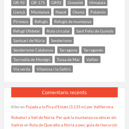
GR-92
GR-175
GR92
Gresolet
Himalaia
Llançà
Muntanya
Nepal
Osona
Palamós
Pirineus
Refugis
Refugis de muntanya
Refugi Ulldeter
Ruta circular
Sant Feliu de Guíxols
Santuari de Núria
Senderisme
Senderisme Catalunya
Tarragona
Tarragonès
Torroella de Montgrí
Tossa de Mar
Vallter
Via verda
Vilanova i la Geltrú
Comentaris recents
Kiko
en
Pujada a la Pica d’Estats (3.133 m) per Vallferrera
Robatori a Vall de Núria: Per què la muntanya va vèncer els
lladres
en
Ruta de Queralbs a Núria a peu: guia de l’excursió