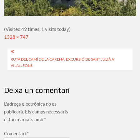
(Visited 49 times, 1 visits today)
Full
1328 × 747
size
Navegació
RUTA DEL CAMÍ DE LA CARENA: EXCURSIÓ DE SANT JULIÀ A
d'entrades
VILALLEONS
Deixa un comentari
L'adreça electrònica no es
publicarà.
Els camps necessaris
estan marcats amb
*
Comentari
*