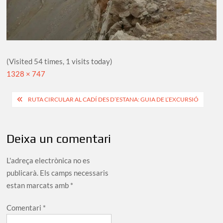
(Visited 54 times, 1 visits today)
Full
1328 × 747
size
Navegació
RUTA CIRCULAR AL CADÍ DES D’ESTANA: GUIA DE L’EXCURSIÓ
d'entrades
Deixa un comentari
L'adreça electrònica no es
publicarà.
Els camps necessaris
estan marcats amb
*
Comentari
*