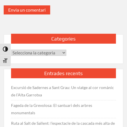
Categories
Toggle High Contrast
Categories
Toggle Font size
Entrades recents
Excursió de Sadernes a Sant Grau: Un viatge al cor romànic
de l’Alta Garrotxa
Fageda de la Grevolosa: El santuari dels arbres
monumentals
Ruta al Salt de Sallent: l’espectacle de la cascada més alta de