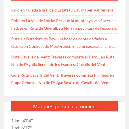
Kiko
en
Pujada a la Pica d’Estats (3.133 m) per Vallferrera
Robatori a Vall de Núria: Per què la muntanya va vèncer els
lladres
en
Ruta de Queralbs a Núria a peu: guia de l’excursió
Ruta als Bufadors de Beví: un bosc de conte de fades a
Osona
en
Congost de Mont-rebei: El camí excavat a la roca
Ruta Cavalls del Vent: Travessa completa al Parc…
en
Ruta
Niu de l’Àguila Serrat de les Esposes: Cavalls del Vent
Guia Ruta Cavalls del Vent: Travessa completa Pirineus
en
Etapa Rebost a Niu de l’Àliga: Sostre de Cavalls del Vent
Marques personals running
1 km: 4'04''
1 mi: 6'37''