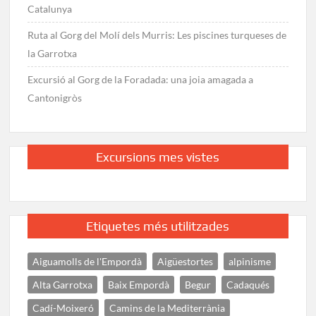
Catalunya
Ruta al Gorg del Molí dels Murris: Les piscines turqueses de
la Garrotxa
Excursió al Gorg de la Foradada: una joia amagada a
Cantonigròs
Excursions mes vistes
Etiquetes més utilitzades
Aiguamolls de l'Empordà
Aigüestortes
alpinisme
Alta Garrotxa
Baix Empordà
Begur
Cadaqués
Cadí-Moixeró
Camins de la Mediterrània