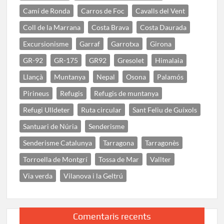
Camí de Ronda
Carros de Foc
Cavalls del Vent
Coll de la Marrana
Costa Brava
Costa Daurada
Excursionisme
Garraf
Garrotxa
Girona
GR-92
GR-175
GR92
Gresolet
Himalaia
Llançà
Muntanya
Nepal
Osona
Palamós
Pirineus
Refugis
Refugis de muntanya
Refugi Ulldeter
Ruta circular
Sant Feliu de Guíxols
Santuari de Núria
Senderisme
Senderisme Catalunya
Tarragona
Tarragonès
Torroella de Montgrí
Tossa de Mar
Vallter
Via verda
Vilanova i la Geltrú
Comentaris recents