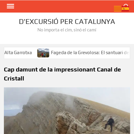
Skip
Search
to
content
D'EXCURSIÓ PER CATALUNYA
No importa el cim, sinó el camí
lta Garrotxa
Fageda de la Grevolosa: El santuari dels a
Cap damunt de la impressionant Canal de
Cristall