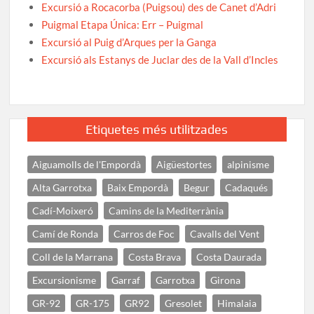
Excursió a Rocacorba (Puigsou) des de Canet d’Adri
Puigmal Etapa Única: Err – Puigmal
Excursió al Puig d’Arques per la Ganga
Excursió als Estanys de Juclar des de la Vall d’Incles
Etiquetes més utilitzades
Aiguamolls de l'Empordà
Aigüestortes
alpinisme
Alta Garrotxa
Baix Empordà
Begur
Cadaqués
Cadí-Moixeró
Camins de la Mediterrània
Camí de Ronda
Carros de Foc
Cavalls del Vent
Coll de la Marrana
Costa Brava
Costa Daurada
Excursionisme
Garraf
Garrotxa
Girona
GR-92
GR-175
GR92
Gresolet
Himalaia