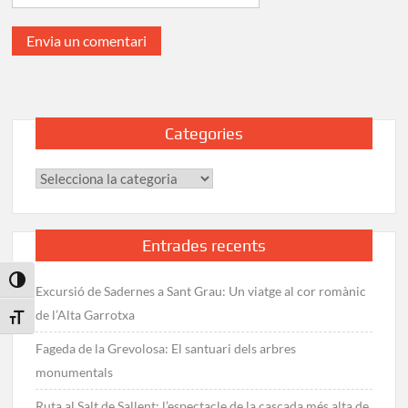
Categories
Categories
Entrades recents
Toggle High Contrast
Excursió de Sadernes a Sant Grau: Un viatge al cor romànic
de l’Alta Garrotxa
Toggle Font size
Fageda de la Grevolosa: El santuari dels arbres
monumentals
Ruta al Salt de Sallent: l’espectacle de la cascada més alta de