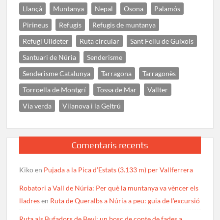
Llançà
Muntanya
Nepal
Osona
Palamós
Pirineus
Refugis
Refugis de muntanya
Refugi Ulldeter
Ruta circular
Sant Feliu de Guíxols
Santuari de Núria
Senderisme
Senderisme Catalunya
Tarragona
Tarragonès
Torroella de Montgrí
Tossa de Mar
Vallter
Via verda
Vilanova i la Geltrú
Comentaris recents
Kiko
en
Pujada a la Pica d’Estats (3.133 m) per Vallferrera
Robatori a Vall de Núria: Per què la muntanya va vèncer els
lladres
en
Ruta de Queralbs a Núria a peu: guia de l’excursió
Ruta als Bufadors de Beví: un bosc de conte de fades a