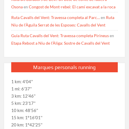
Osona
en
Congost de Mont-rebei: El camí excavat a la roca
Ruta Cavalls del Vent: Travessa completa al Parc…
en
Ruta
Niu de l’Àguila Serrat de les Esposes: Cavalls del Vent
Guia Ruta Cavalls del Vent: Travessa completa Pirineus
en
Etapa Rebost a Niu de l’Àliga: Sostre de Cavalls del Vent
Marques personals running
1 km: 4'04''
1 mi: 6'37''
3 km: 12'46''
5 km: 23'17''
10 km: 48'56''
15 km: 1º16'01''
20 km: 1º42'25''