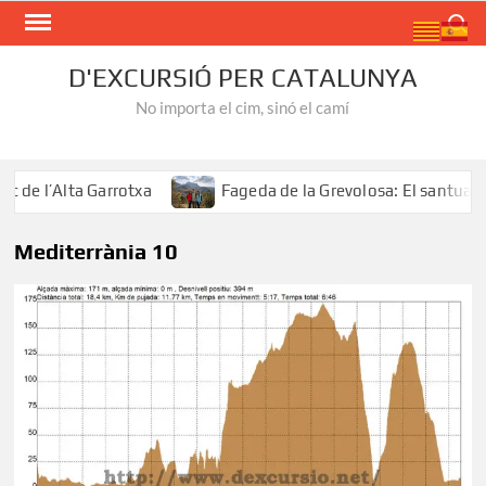
Skip
Search
to
content
D'EXCURSIÓ PER CATALUNYA
No importa el cim, sinó el camí
e l’Alta Garrotxa
Fageda de la Grevolosa: El santuari d
Mediterrània 10