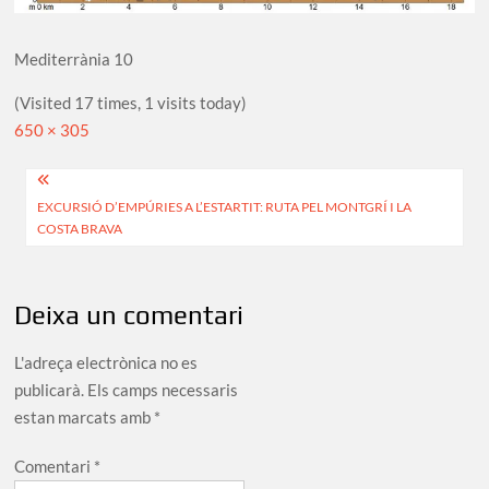
Mediterrània 10
(Visited 17 times, 1 visits today)
Full
650 × 305
size
Navegació
EXCURSIÓ D’EMPÚRIES A L’ESTARTIT: RUTA PEL MONTGRÍ I LA
d'entrades
COSTA BRAVA
Deixa un comentari
L'adreça electrònica no es
publicarà.
Els camps necessaris
estan marcats amb
*
Comentari
*