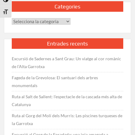
Toggle High Contrast
Categories
Toggle Font size
Categories
Entrades recents
Excursió de Sadernes a Sant Grau: Un viatge al cor romànic
de l’Alta Garrotxa
Fageda de la Grevolosa: El santuari dels arbres
monumentals
Ruta al Salt de Sallent: l’espectacle de la cascada més alta de
Catalunya
Ruta al Gorg del Molí dels Murris: Les piscines turqueses de
la Garrotxa
Excursió al Gorg de la Foradada: una joia amagada a