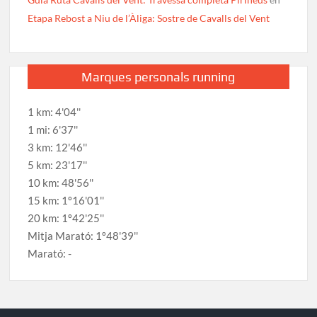
Etapa Rebost a Niu de l’Àliga: Sostre de Cavalls del Vent
Marques personals running
1 km: 4'04''
1 mi: 6'37''
3 km: 12'46''
5 km: 23'17''
10 km: 48'56''
15 km: 1º16'01''
20 km: 1º42'25''
Mitja Marató: 1º48'39''
Marató: -