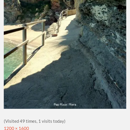
(Visited 49 times, 1 visits today)
Full
1200 × 1600