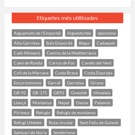
Etiquetes més utilitzades
Aiguamolls de l'Empordà
Aigüestortes
alpinisme
Alta Garrotxa
Baix Empordà
Begur
Cadaqués
Cadí-Moixeró
Camins de la Mediterrània
Camí de Ronda
Carros de Foc
Cavalls del Vent
Coll de la Marrana
Costa Brava
Costa Daurada
Excursionisme
Garraf
Garrotxa
Girona
GR-92
GR-175
GR92
Gresolet
Himalaia
Llançà
Muntanya
Nepal
Osona
Palamós
Pirineus
Refugis
Refugis de muntanya
Refugi Ulldeter
Ruta circular
Sant Feliu de Guíxols
Santuari de Núria
Senderisme