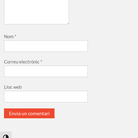
Nom
*
Correu electrònic
*
Lloc web