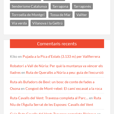
Senderisme Catalunya
Tarragona
Tarragonès
Torroella de Montgrí
Tossa de Mar
Vallter
Via verda
Vilanova i la Geltrú
Comentaris recents
Kiko
en
Pujada a la Pica d’Estats (3.133 m) per Vallferrera
Robatori a Vall de Núria: Per què la muntanya va vèncer els
lladres
en
Ruta de Queralbs a Núria a peu: guia de l’excursió
Ruta als Bufadors de Beví: un bosc de conte de fades a
Osona
en
Congost de Mont-rebei: El camí excavat a la roca
Ruta Cavalls del Vent: Travessa completa al Parc…
en
Ruta
Niu de l’Àguila Serrat de les Esposes: Cavalls del Vent
Guia Ruta Cavalls del Vent: Travessa completa Pirineus
en