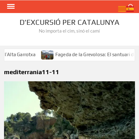
Skip
Search
to
content
D'EXCURSIÓ PER CATALUNYA
No importa el cim, sinó el camí
ta Garrotxa
Fageda de la Grevolosa: El santuari dels ar
mediterrania11-11