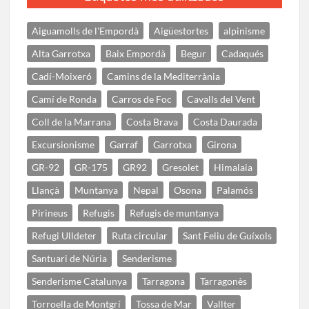
Aiguamolls de l'Empordà
Aigüestortes
alpinisme
Alta Garrotxa
Baix Empordà
Begur
Cadaqués
Cadí-Moixeró
Camins de la Mediterrània
Camí de Ronda
Carros de Foc
Cavalls del Vent
Coll de la Marrana
Costa Brava
Costa Daurada
Excursionisme
Garraf
Garrotxa
Girona
GR-92
GR-175
GR92
Gresolet
Himalaia
Llançà
Muntanya
Nepal
Osona
Palamós
Pirineus
Refugis
Refugis de muntanya
Refugi Ulldeter
Ruta circular
Sant Feliu de Guíxols
Santuari de Núria
Senderisme
Senderisme Catalunya
Tarragona
Tarragonès
Torroella de Montgrí
Tossa de Mar
Vallter