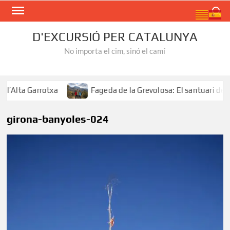
Skip
Search
to
content
D'EXCURSIÓ PER CATALUNYA
No importa el cim, sinó el camí
lta Garrotxa
Fageda de la Grevolosa: El santuari dels a
girona-banyoles-024