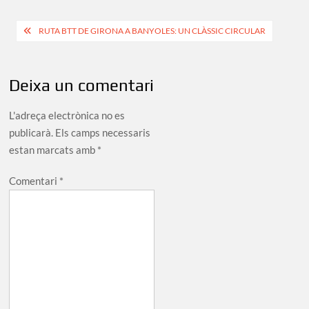
size
Navegació
RUTA BTT DE GIRONA A BANYOLES: UN CLÀSSIC CIRCULAR
d'entrades
Deixa un comentari
L'adreça electrònica no es
publicarà.
Els camps necessaris
estan marcats amb
*
Comentari
*