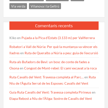
Via verda
Vilanova i la Geltrú
Comentaris recents
Kiko
en
Pujada a la Pica d’Estats (3.133 m) per Vallferrera
Robatori a Vall de Núria: Per què la muntanya va vèncer els
lladres
en
Ruta de Queralbs a Núria a peu: guia de l’excursió
Ruta als Bufadors de Beví: un bosc de conte de fades a
Osona
en
Congost de Mont-rebei: El camí excavat a la roca
Ruta Cavalls del Vent: Travessa completa al Parc…
en
Ruta
Niu de l’Àguila Serrat de les Esposes: Cavalls del Vent
Guia Ruta Cavalls del Vent: Travessa completa Pirineus
en
Etapa Rebost a Niu de l’Àliga: Sostre de Cavalls del Vent