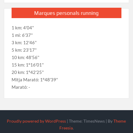
Marques personals running
1 km: 4'04''
1 mi: 6'37''
3 km: 12'46''
5 km: 23'17''
10 km: 48'56''
15 km: 1º16'01''
20 km: 1º42'25''
Mitja Marató: 1º48'39''
Marató: -
Proudly powered by WordPress
|
Theme: TimesNews
|
By
Theme
Freesia
.