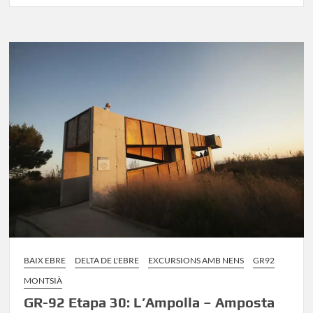
92
Etapa
29:
L’Ametlla
de
Mar
–
L’Ampolla
BAIX EBRE
DELTA DE L'EBRE
EXCURSIONS AMB NENS
GR92
MONTSIÀ
GR-92 Etapa 30: L’Ampolla – Amposta