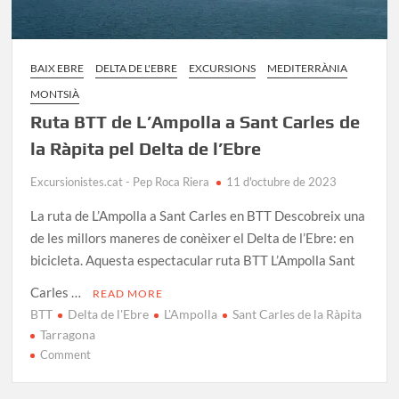
BAIX EBRE
DELTA DE L'EBRE
EXCURSIONS
MEDITERRÀNIA
MONTSIÀ
Ruta BTT de L’Ampolla a Sant Carles de
la Ràpita pel Delta de l’Ebre
Excursionistes.cat - Pep Roca Riera
11 d'octubre de 2023
La ruta de L’Ampolla a Sant Carles en BTT Descobreix una
de les millors maneres de conèixer el Delta de l’Ebre: en
bicicleta. Aquesta espectacular ruta BTT L’Ampolla Sant
Carles …
READ MORE
BTT
Delta de l'Ebre
L'Ampolla
Sant Carles de la Ràpita
Tarragona
on
Comment
Ruta
BTT