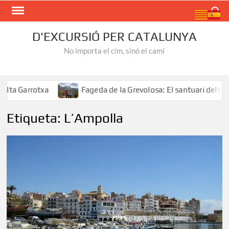
Skip
Search
to
content
D'EXCURSIÓ PER CATALUNYA
No importa el cim, sinó el camí
rrotxa
Fageda de la Grevolosa: El santuari dels arbres 
Etiqueta:
L’Ampolla