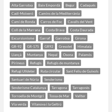
Alta Garrotxa
Baix Empordà
Begur
Cadaqués
Cadí-Moixeró
Camins de la Mediterrània
Camí de Ronda
Carros de Foc
Cavalls del Vent
Coll de la Marrana
Costa Brava
Costa Daurada
Excursionisme
Garraf
Garrotxa
Girona
GR-92
GR-175
GR92
Gresolet
Himalaia
Llançà
Muntanya
Nepal
Osona
Palamós
Pirineus
Refugis
Refugis de muntanya
Refugi Ulldeter
Ruta circular
Sant Feliu de Guíxols
Santuari de Núria
Senderisme
Senderisme Catalunya
Tarragona
Tarragonès
Torroella de Montgrí
Tossa de Mar
Vallter
Via verda
Vilanova i la Geltrú