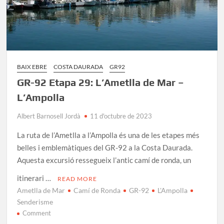
BAIX EBRE
COSTA DAURADA
GR92
GR-92 Etapa 29: L’Ametlla de Mar –
L’Ampolla
Albert Barnosell Jordà
11 d'octubre de 2023
La ruta de l’Ametlla a l’Ampolla és una de les etapes més
belles i emblemàtiques del GR-92 a la Costa Daurada.
Aquesta excursió ressegueix l’antic camí de ronda, un
itinerari …
READ MORE
Ametlla de Mar
Camí de Ronda
GR-92
L'Ampolla
Senderisme
on
Comment
GR-