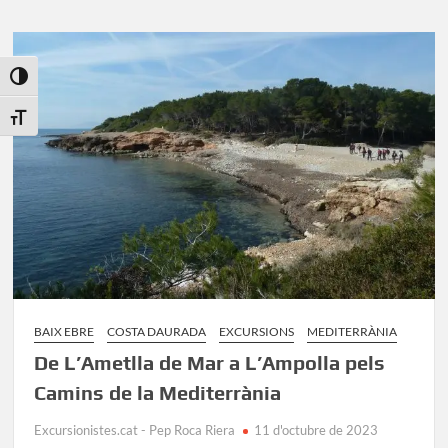
de
L’Ampolla
a
Toggle High Contrast
Sant
Carles
Toggle Font size
de
la
Ràpita
pel
Delta
de
l’Ebre
BAIX EBRE
COSTA DAURADA
EXCURSIONS
MEDITERRÀNIA
De L’Ametlla de Mar a L’Ampolla pels
Camins de la Mediterrània
Excursionistes.cat - Pep Roca Riera
11 d'octubre de 2023