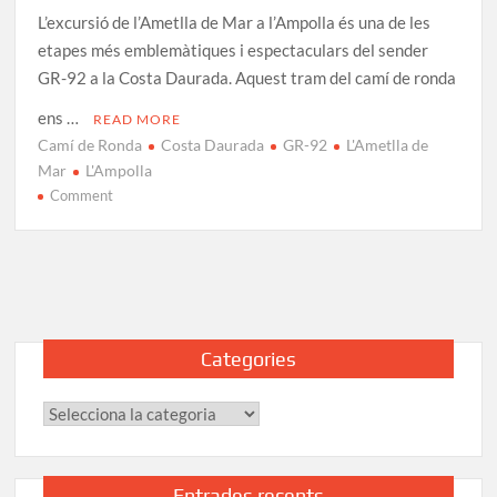
L’excursió de l’Ametlla de Mar a l’Ampolla és una de les
etapes més emblemàtiques i espectaculars del sender
GR-92 a la Costa Daurada. Aquest tram del camí de ronda
ens …
READ MORE
Camí de Ronda
Costa Daurada
GR-92
L'Ametlla de
Mar
L'Ampolla
on
Comment
De
L’Ametlla
de
Mar
a
L’Ampolla
Categories
pels
Camins
Categories
de
la
Mediterrània
Entrades recents