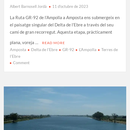
Albert Barnosell Jordà
11 d'octubre de 2023
La Ruta GR-92 de l’Ampolla a Amposta ens submergeix en
el paisatge singular del Delta de l’Ebre a través del seu
camí de gran recorregut. Aquesta etapa, pràcticament
plana, voreja …
READ MORE
Amposta
Delta de l'Ebre
GR-92
L'Ampolla
Terres de
l'Ebre
on
Comment
GR-
92
Etapa
30:
L’Ampolla
–
Amposta