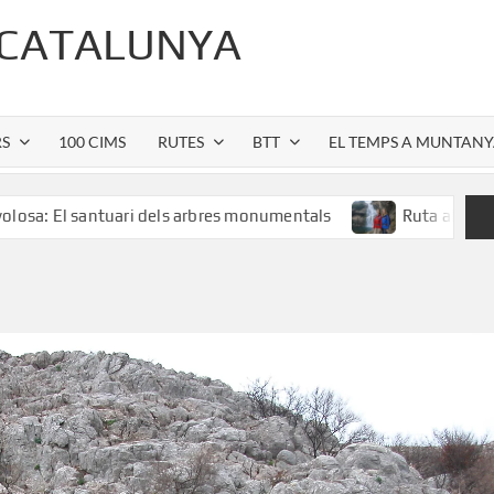
 CATALUNYA
RS
100 CIMS
RUTES
BTT
EL TEMPS A MUNTAN
antuari dels arbres monumentals
Ruta al Salt de Sallent: 