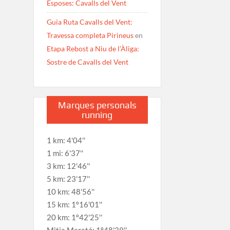
Esposes: Cavalls del Vent
Guia Ruta Cavalls del Vent:
Travessa completa Pirineus
en
Etapa Rebost a Niu de l’Àliga:
Sostre de Cavalls del Vent
Marques personals
running
1 km: 4'04''
1 mi: 6'37''
3 km: 12'46''
5 km: 23'17''
10 km: 48'56''
15 km: 1º16'01''
20 km: 1º42'25''