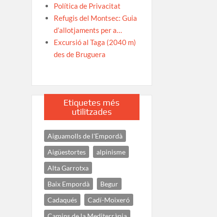
Política de Privacitat
Refugis del Montsec: Guia
d’allotjaments per a…
Excursió al Taga (2040 m)
des de Bruguera
Etiquetes més
utilitzades
Aiguamolls de l'Empordà
Aigüestortes
alpinisme
Alta Garrotxa
Baix Empordà
Begur
Cadaqués
Cadí-Moixeró
Camins de la Mediterrània