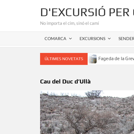
Skip
D'EXCURSIÓ PER
to
content
No importa el cim, sinó el camí
COMARCA
EXCURSIONS
SENDE
 romànic de l’Alta Garrotxa
Fageda de la Grevolosa: El s
ÚLTIMES NOVETATS
Cau del Duc d’Ullà