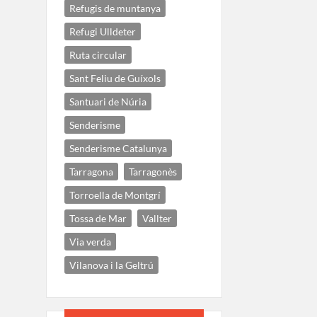
Refugis de muntanya
Refugi Ulldeter
Ruta circular
Sant Feliu de Guíxols
Santuari de Núria
Senderisme
Senderisme Catalunya
Tarragona
Tarragonès
Torroella de Montgrí
Tossa de Mar
Vallter
Via verda
Vilanova i la Geltrú