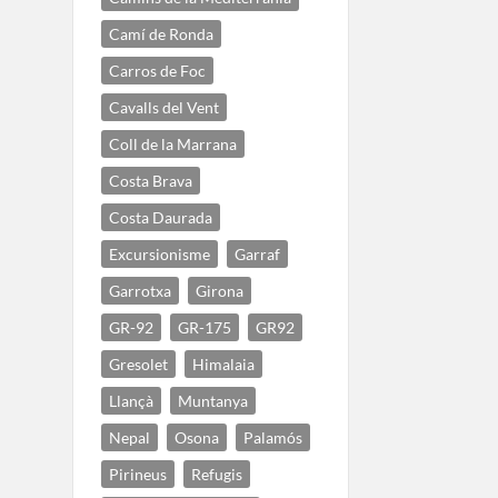
Camí de Ronda
Carros de Foc
Cavalls del Vent
Coll de la Marrana
Costa Brava
Costa Daurada
Excursionisme
Garraf
Garrotxa
Girona
GR-92
GR-175
GR92
Gresolet
Himalaia
Llançà
Muntanya
Nepal
Osona
Palamós
Pirineus
Refugis