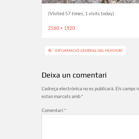
(Visited 57 times, 1 visits today)
Full
2560 × 1920
size
Navegació
INFORMACIÓ GENERAL DEL MONTGRÍ
d'entrades
Deixa un comentari
L'adreça electrònica no es publicarà.
Els camps 
estan marcats amb
*
Comentari
*