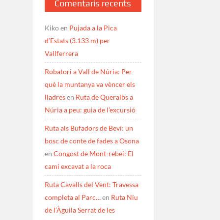
Comentaris recents
Kiko
en
Pujada a la Pica
d’Estats (3.133 m) per
Vallferrera
Robatori a Vall de Núria: Per
què la muntanya va vèncer els
lladres
en
Ruta de Queralbs a
Núria a peu: guia de l’excursió
Ruta als Bufadors de Beví: un
bosc de conte de fades a Osona
en
Congost de Mont-rebei: El
camí excavat a la roca
Ruta Cavalls del Vent: Travessa
completa al Parc…
en
Ruta Niu
de l’Àguila Serrat de les