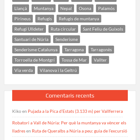
Llançà
Muntanya
Nepal
Osona
Palamós
Pirineus
Refugis
Refugis de muntanya
Refugi Ulldeter
Ruta circular
Sant Feliu de Guíxols
Santuari de Núria
Senderisme
Senderisme Catalunya
Tarragona
Tarragonès
Torroella de Montgrí
Tossa de Mar
Vallter
Via verda
Vilanova i la Geltrú
Comentaris recents
Kiko
en
Pujada a la Pica d’Estats (3.133 m) per Vallferrera
Robatori a Vall de Núria: Per què la muntanya va vèncer els
lladres
en
Ruta de Queralbs a Núria a peu: guia de l’excursió