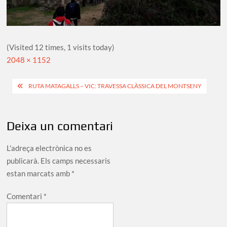
(Visited 12 times, 1 visits today)
Full
2048 × 1152
size
Navegació
RUTA MATAGALLS – VIC: TRAVESSA CLÀSSICA DEL MONTSENY
d'entrades
Deixa un comentari
L'adreça electrònica no es
publicarà.
Els camps necessaris
estan marcats amb
*
Comentari
*