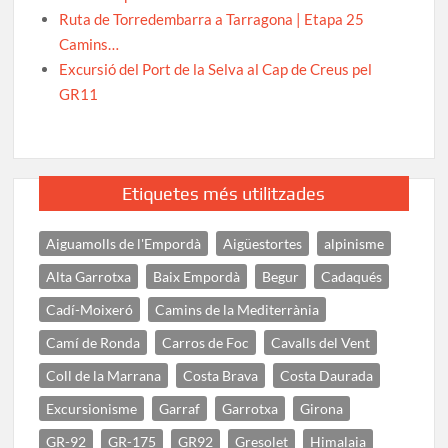
Ruta de Torredembarra a Tarragona | Etapa 25
Camins…
Excursió del Port de la Selva al Cap de Creus pel
GR11
Etiquetes més utilitzades
Aiguamolls de l'Empordà
Aigüestortes
alpinisme
Alta Garrotxa
Baix Empordà
Begur
Cadaqués
Cadí-Moixeró
Camins de la Mediterrània
Camí de Ronda
Carros de Foc
Cavalls del Vent
Coll de la Marrana
Costa Brava
Costa Daurada
Excursionisme
Garraf
Garrotxa
Girona
GR-92
GR-175
GR92
Gresolet
Himalaia