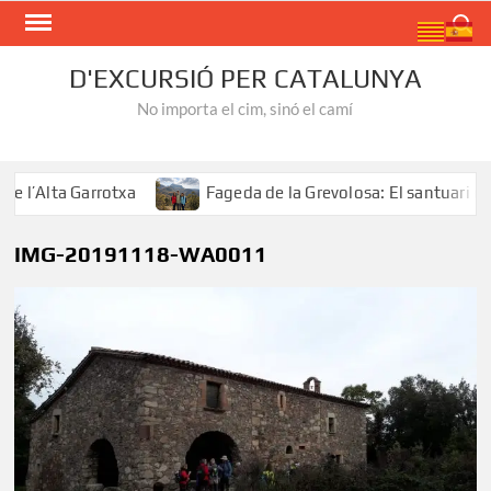
Skip
Search
to
content
D'EXCURSIÓ PER CATALUNYA
No importa el cim, sinó el camí
’Alta Garrotxa
Fageda de la Grevolosa: El santuari dels
IMG-20191118-WA0011