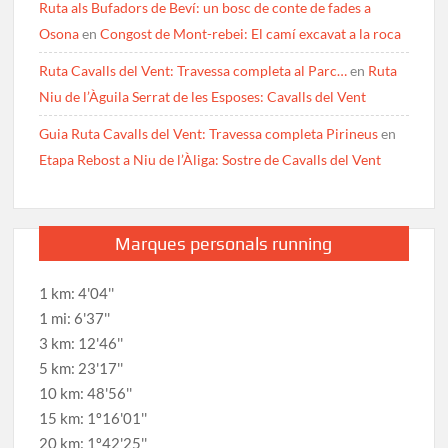
Ruta als Bufadors de Beví: un bosc de conte de fades a
Osona
en
Congost de Mont-rebei: El camí excavat a la roca
Ruta Cavalls del Vent: Travessa completa al Parc…
en
Ruta
Niu de l’Àguila Serrat de les Esposes: Cavalls del Vent
Guia Ruta Cavalls del Vent: Travessa completa Pirineus
en
Etapa Rebost a Niu de l’Àliga: Sostre de Cavalls del Vent
Marques personals running
1 km: 4'04''
1 mi: 6'37''
3 km: 12'46''
5 km: 23'17''
10 km: 48'56''
15 km: 1º16'01''
20 km: 1º42'25''