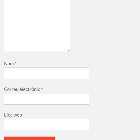
Nom
*
Correu electrònic
*
Lloc web