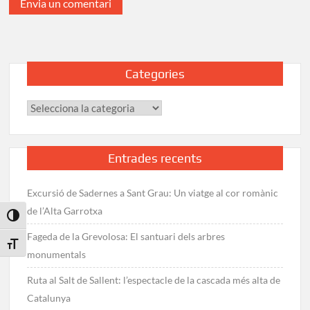
Categories
Categories
Entrades recents
Excursió de Sadernes a Sant Grau: Un viatge al cor romànic
de l’Alta Garrotxa
Toggle High Contrast
Fageda de la Grevolosa: El santuari dels arbres
Toggle Font size
monumentals
Ruta al Salt de Sallent: l’espectacle de la cascada més alta de
Catalunya