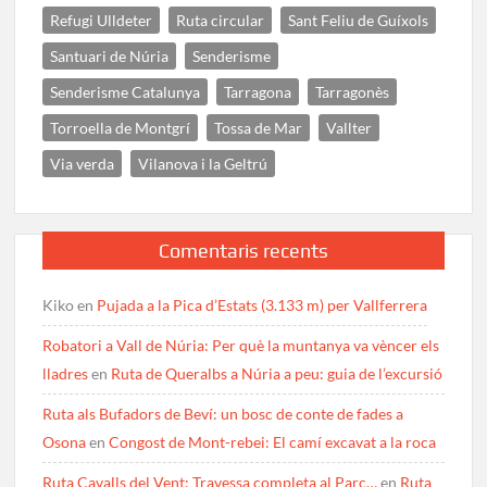
Refugi Ulldeter
Ruta circular
Sant Feliu de Guíxols
Santuari de Núria
Senderisme
Senderisme Catalunya
Tarragona
Tarragonès
Torroella de Montgrí
Tossa de Mar
Vallter
Via verda
Vilanova i la Geltrú
Comentaris recents
Kiko
en
Pujada a la Pica d’Estats (3.133 m) per Vallferrera
Robatori a Vall de Núria: Per què la muntanya va vèncer els
lladres
en
Ruta de Queralbs a Núria a peu: guia de l’excursió
Ruta als Bufadors de Beví: un bosc de conte de fades a
Osona
en
Congost de Mont-rebei: El camí excavat a la roca
Ruta Cavalls del Vent: Travessa completa al Parc…
en
Ruta