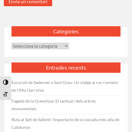
Categories
Categories
Entrades recents
Excursió de Sadernes a Sant Grau: Un viatge al cor romànic
Toggle High Contrast
de l’Alta Garrotxa
Toggle Font size
Fageda de la Grevolosa: El santuari dels arbres
monumentals
Ruta al Salt de Sallent: l’espectacle de la cascada més alta de
Catalunya