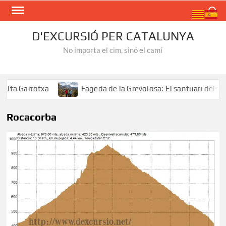
Skip
Search
to
content
D'EXCURSIÓ PER CATALUNYA
No importa el cim, sinó el camí
ta Garrotxa
Fageda de la Grevolosa: El santuari dels ar
Rocacorba