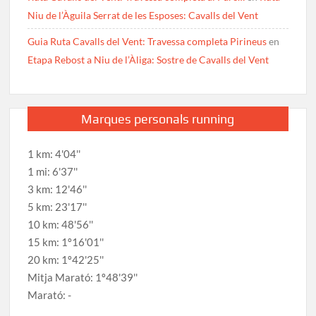
Niu de l’Àguila Serrat de les Esposes: Cavalls del Vent
Guia Ruta Cavalls del Vent: Travessa completa Pirineus
en
Etapa Rebost a Niu de l’Àliga: Sostre de Cavalls del Vent
Marques personals running
1 km: 4'04''
1 mi: 6'37''
3 km: 12'46''
5 km: 23'17''
10 km: 48'56''
15 km: 1º16'01''
20 km: 1º42'25''
Mitja Marató: 1º48'39''
Marató: -