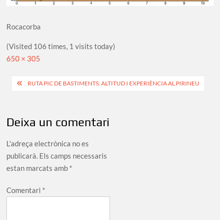
Rocacorba
(Visited 106 times, 1 visits today)
Full
650 × 305
size
Navegació
RUTA PIC DE BASTIMENTS: ALTITUD I EXPERIÈNCIA AL PIRINEU
d'entrades
Deixa un comentari
L'adreça electrònica no es
publicarà.
Els camps necessaris
estan marcats amb
*
Comentari
*