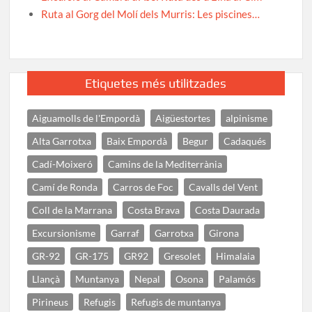
Ruta al Gorg del Molí dels Murris: Les piscines…
Etiquetes més utilitzades
Aiguamolls de l'Empordà
Aigüestortes
alpinisme
Alta Garrotxa
Baix Empordà
Begur
Cadaqués
Cadí-Moixeró
Camins de la Mediterrània
Camí de Ronda
Carros de Foc
Cavalls del Vent
Coll de la Marrana
Costa Brava
Costa Daurada
Excursionisme
Garraf
Garrotxa
Girona
GR-92
GR-175
GR92
Gresolet
Himalaia
Llançà
Muntanya
Nepal
Osona
Palamós
Pirineus
Refugis
Refugis de muntanya