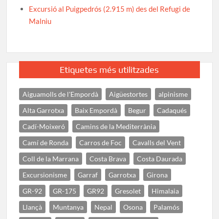
Excursió al Puigpedrós (2.915 m) des del Refugi de
Malniu
Etiquetes més utilitzades
Aiguamolls de l'Empordà
Aigüestortes
alpinisme
Alta Garrotxa
Baix Empordà
Begur
Cadaqués
Cadí-Moixeró
Camins de la Mediterrània
Camí de Ronda
Carros de Foc
Cavalls del Vent
Coll de la Marrana
Costa Brava
Costa Daurada
Excursionisme
Garraf
Garrotxa
Girona
GR-92
GR-175
GR92
Gresolet
Himalaia
Llançà
Muntanya
Nepal
Osona
Palamós