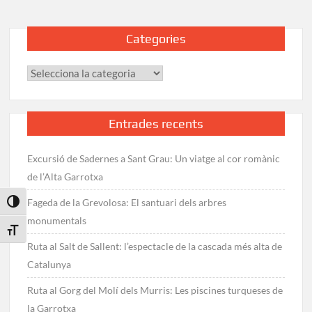
Categories
Categories
Entrades recents
Excursió de Sadernes a Sant Grau: Un viatge al cor romànic
de l’Alta Garrotxa
Fageda de la Grevolosa: El santuari dels arbres
Toggle High Contrast
monumentals
Toggle Font size
Ruta al Salt de Sallent: l’espectacle de la cascada més alta de
Catalunya
Ruta al Gorg del Molí dels Murris: Les piscines turqueses de
la Garrotxa