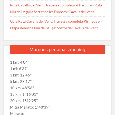
Ruta Cavalls del Vent: Travessa completa al Parc…
en
Ruta
Niu de l’Àguila Serrat de les Esposes: Cavalls del Vent
Guia Ruta Cavalls del Vent: Travessa completa Pirineus
en
Etapa Rebost a Niu de l’Àliga: Sostre de Cavalls del Vent
Marques personals running
1 km: 4'04''
1 mi: 6'37''
3 km: 12'46''
5 km: 23'17''
10 km: 48'56''
15 km: 1º16'01''
20 km: 1º42'25''
Mitja Marató: 1º48'39''
Marató: -