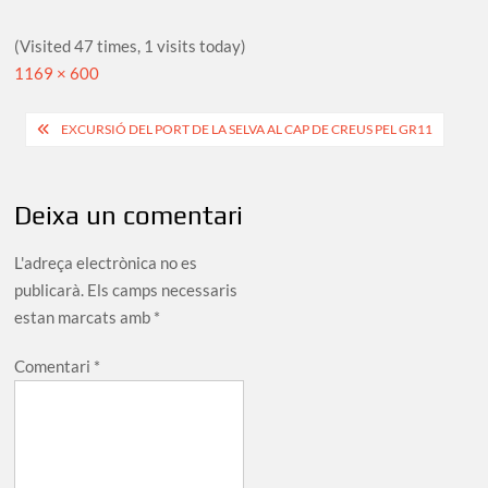
(Visited 47 times, 1 visits today)
Full
1169 × 600
size
Navegació
EXCURSIÓ DEL PORT DE LA SELVA AL CAP DE CREUS PEL GR11
d'entrades
Deixa un comentari
L'adreça electrònica no es
publicarà.
Els camps necessaris
estan marcats amb
*
Comentari
*