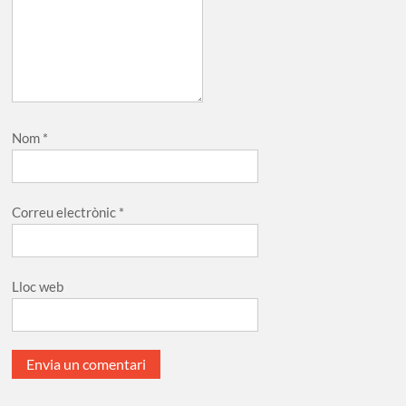
Nom
*
Correu electrònic
*
Lloc web