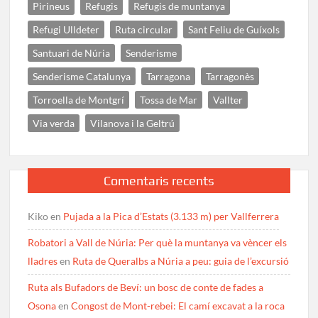
Pirineus
Refugis
Refugis de muntanya
Refugi Ulldeter
Ruta circular
Sant Feliu de Guíxols
Santuari de Núria
Senderisme
Senderisme Catalunya
Tarragona
Tarragonès
Torroella de Montgrí
Tossa de Mar
Vallter
Via verda
Vilanova i la Geltrú
Comentaris recents
Kiko
en
Pujada a la Pica d’Estats (3.133 m) per Vallferrera
Robatori a Vall de Núria: Per què la muntanya va vèncer els
lladres
en
Ruta de Queralbs a Núria a peu: guia de l’excursió
Ruta als Bufadors de Beví: un bosc de conte de fades a
Osona
en
Congost de Mont-rebei: El camí excavat a la roca