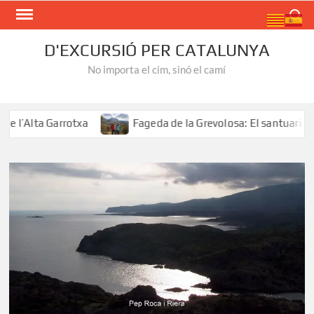
Skip
Search
to
content
D'EXCURSIÓ PER CATALUNYA
No importa el cim, sinó el camí
l’Alta Garrotxa
Fageda de la Grevolosa: El santuari dels