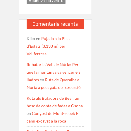
Vilanova i la Geltrú
Comentaris recents
Kiko
en
Pujada a la Pica
d’Estats (3.133 m) per
Vallferrera
Robatori a Vall de Núria: Per
què la muntanya va vèncer els
lladres
en
Ruta de Queralbs a
Núria a peu: guia de l’excursió
Ruta als Bufadors de Beví: un
bosc de conte de fades a Osona
en
Congost de Mont-rebei: El
camí excavat a la roca