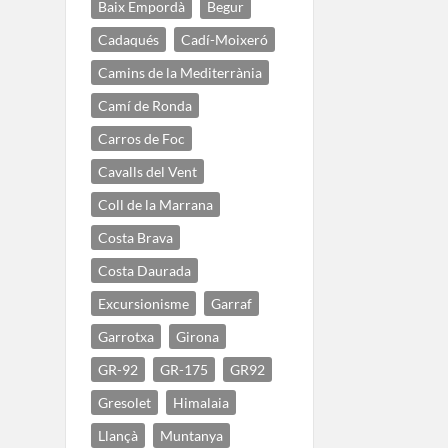
Baix Empordà
Begur
Cadaqués
Cadí-Moixeró
Camins de la Mediterrània
Camí de Ronda
Carros de Foc
Cavalls del Vent
Coll de la Marrana
Costa Brava
Costa Daurada
Excursionisme
Garraf
Garrotxa
Girona
GR-92
GR-175
GR92
Gresolet
Himalaia
Llançà
Muntanya