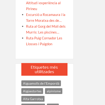
Altitud i experiència al
Pirineu
Excursió a Rocamaura i la
Torre Moratxa des de…
Ruta al Gorg del Molí dels
Murris: Les piscines…
Ruta Puig Cornador Les
Llosses i Puigdon
Etiquetes més
utilitzades
Aiguamolls de l'Empordà
Aigüestortes
alpinisme
Alta Garrotxa