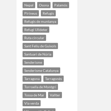
Nepal
Osona
Palamós
Pirineus
Refugis
Refugis de muntanya
Refugi Ulldeter
Ruta circular
Sant Feliu de Guíxols
Santuari de Núria
Senderisme
Senderisme Catalunya
Tarragona
Tarragonès
Torroella de Montgrí
Tossa de Mar
Vallter
Via verda