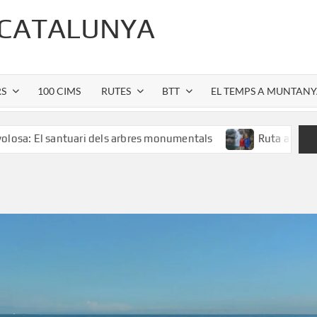
 CATALUNYA
RS
100 CIMS
RUTES
BTT
EL TEMPS A MUNTAN
antuari dels arbres monumentals
Ruta al Salt de Sallent: