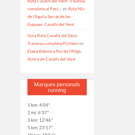
Ruta Cavalls del Vent: Travessa
completa al Parc…
en
Ruta Niu
de l’Àguila Serrat de les
Esposes: Cavalls del Vent
Guia Ruta Cavalls del Vent:
Travessa completa Pirineus
en
Etapa Rebost a Niu de l’Àliga:
Sostre de Cavalls del Vent
Marques personals
running
1 km: 4'04''
1 mi: 6'37''
3 km: 12'46''
5 km: 23'17''