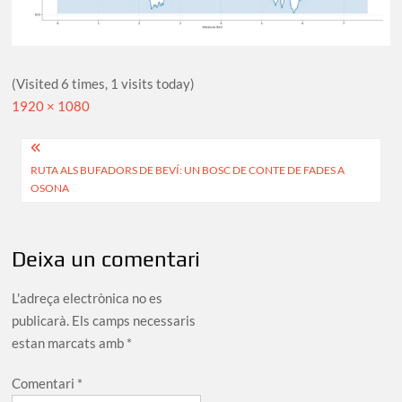
(Visited 6 times, 1 visits today)
Full
1920 × 1080
size
Navegació
RUTA ALS BUFADORS DE BEVÍ: UN BOSC DE CONTE DE FADES A
d'entrades
OSONA
Deixa un comentari
L'adreça electrònica no es
publicarà.
Els camps necessaris
estan marcats amb
*
Comentari
*