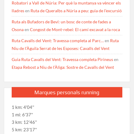
Robatori a Vall de Núria: Per què la muntanya va vèncer els
lladres
en
Ruta de Queralbs a Núria a peu: guia de l’excursió
Ruta als Bufadors de Beví: un bosc de conte de fades a
Osona
en
Congost de Mont-rebei: El camí excavat a la roca
Ruta Cavalls del Vent: Travessa completa al Parc…
en
Ruta
Niu de l’Àguila Serrat de les Esposes: Cavalls del Vent
Guia Ruta Cavalls del Vent: Travessa completa Pirineus
en
Etapa Rebost a Niu de l’Àliga: Sostre de Cavalls del Vent
Marques personals running
1 km: 4'04''
1 mi: 6'37''
3 km: 12'46''
5 km: 23'17''