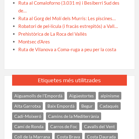
Ruta al Comaloforno (3.031 m) i Besiberri Sud des
de…
Ruta al Gorg del Molí dels Murris: Les piscines…
Robatori de pel·lícula (i fracàs estrepitós) a Vall…
Prehistòrica de La Roca del Vallès
Montsec d’Ares
Ruta de Vilanova a Coma-ruga a peu per la costa
Etiquetes més utilitzades
Aiguamolls de l'Empordà
Aigüestortes
alpinisme
Alta Garrotxa
Baix Empordà
Begur
Cadaqués
Cadí-Moixeró
Camins de la Mediterrània
Camí de Ronda
Carros de Foc
Cavalls del Vent
Coll de la Marrana
Costa Brava
Costa Daurada