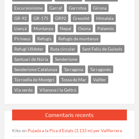
Excursionisme
Garraf
Garrotxa
Girona
GR-92
GR-175
GR92
Gresolet
Himalaia
Llançà
Muntanya
Nepal
Osona
Palamós
Pirineus
Refugis
Refugis de muntanya
Refugi Ulldeter
Ruta circular
Sant Feliu de Guíxols
Santuari de Núria
Senderisme
Senderisme Catalunya
Tarragona
Tarragonès
Torroella de Montgrí
Tossa de Mar
Vallter
Via verda
Vilanova i la Geltrú
Comentaris recents
Kiko
en
Pujada a la Pica d’Estats (3.133 m) per Vallferrera