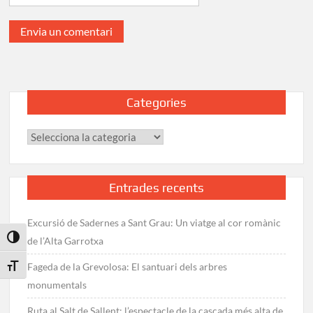
Categories
Categories
Entrades recents
Excursió de Sadernes a Sant Grau: Un viatge al cor romànic
Toggle High Contrast
de l’Alta Garrotxa
Fageda de la Grevolosa: El santuari dels arbres
Toggle Font size
monumentals
Ruta al Salt de Sallent: l’espectacle de la cascada més alta de