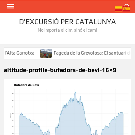
Skip
Search
to
content
D'EXCURSIÓ PER CATALUNYA
No importa el cim, sinó el camí
’Alta Garrotxa
Fageda de la Grevolosa: El santuari dels 
altitude-profile-bufadors-de-bevi-16×9