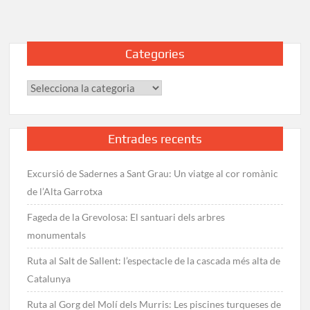
Creu
de
Gurb:
Categories
El
Mirador
Categories
de
la
Plana
de
Entrades recents
Vic
Excursió de Sadernes a Sant Grau: Un viatge al cor romànic
de l’Alta Garrotxa
Fageda de la Grevolosa: El santuari dels arbres
monumentals
Ruta al Salt de Sallent: l’espectacle de la cascada més alta de
Catalunya
Ruta al Gorg del Molí dels Murris: Les piscines turqueses de