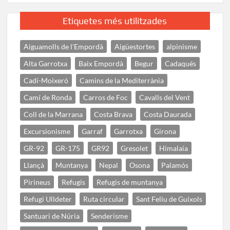
Etiquetes més utilitzades
Aiguamolls de l'Empordà
Aigüestortes
alpinisme
Alta Garrotxa
Baix Empordà
Begur
Cadaqués
Cadí-Moixeró
Camins de la Mediterrània
Camí de Ronda
Carros de Foc
Cavalls del Vent
Coll de la Marrana
Costa Brava
Costa Daurada
Excursionisme
Garraf
Garrotxa
Girona
GR-92
GR-175
GR92
Gresolet
Himalaia
Llançà
Muntanya
Nepal
Osona
Palamós
Pirineus
Refugis
Refugis de muntanya
Refugi Ulldeter
Ruta circular
Sant Feliu de Guíxols
Santuari de Núria
Senderisme