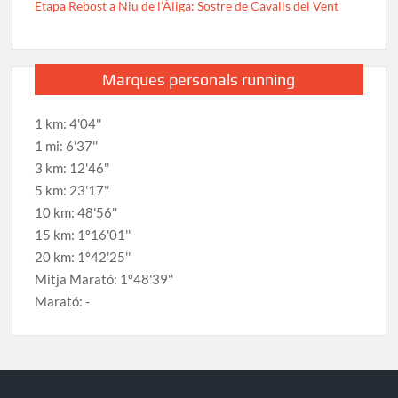
Etapa Rebost a Niu de l’Àliga: Sostre de Cavalls del Vent
Marques personals running
1 km: 4'04''
1 mi: 6'37''
3 km: 12'46''
5 km: 23'17''
10 km: 48'56''
15 km: 1º16'01''
20 km: 1º42'25''
Mitja Marató: 1º48'39''
Marató: -