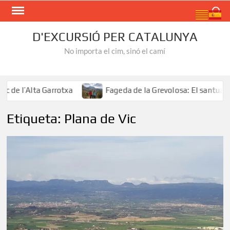
Skip
Search
to
content
D'EXCURSIÓ PER CATALUNYA
No importa el cim, sinó el camí
e l’Alta Garrotxa
Fageda de la Grevolosa: El santuari d
Etiqueta:
Plana de Vic