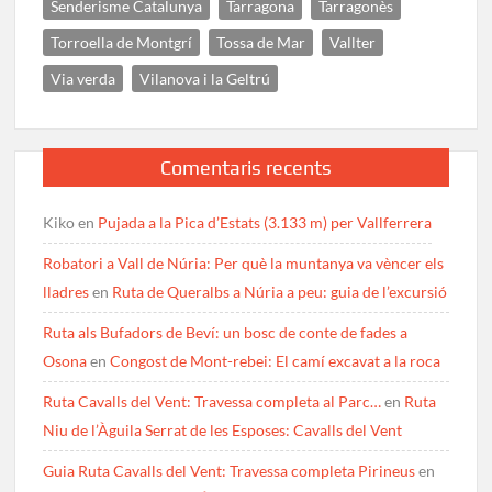
Senderisme Catalunya
Tarragona
Tarragonès
Torroella de Montgrí
Tossa de Mar
Vallter
Via verda
Vilanova i la Geltrú
Comentaris recents
Kiko
en
Pujada a la Pica d’Estats (3.133 m) per Vallferrera
Robatori a Vall de Núria: Per què la muntanya va vèncer els
lladres
en
Ruta de Queralbs a Núria a peu: guia de l’excursió
Ruta als Bufadors de Beví: un bosc de conte de fades a
Osona
en
Congost de Mont-rebei: El camí excavat a la roca
Ruta Cavalls del Vent: Travessa completa al Parc…
en
Ruta
Niu de l’Àguila Serrat de les Esposes: Cavalls del Vent
Guia Ruta Cavalls del Vent: Travessa completa Pirineus
en