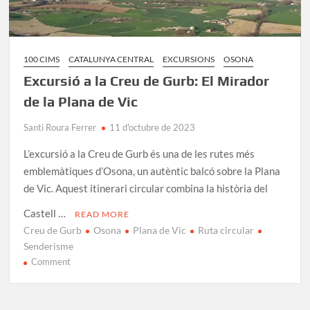
100 CIMS
CATALUNYA CENTRAL
EXCURSIONS
OSONA
Excursió a la Creu de Gurb: El Mirador
de la Plana de Vic
Santi Roura Ferrer
11 d'octubre de 2023
L’excursió a la Creu de Gurb és una de les rutes més
emblemàtiques d’Osona, un autèntic balcó sobre la Plana
de Vic. Aquest itinerari circular combina la història del
Castell …
READ MORE
Creu de Gurb
Osona
Plana de Vic
Ruta circular
Senderisme
on
Comment
Excursió
a
la