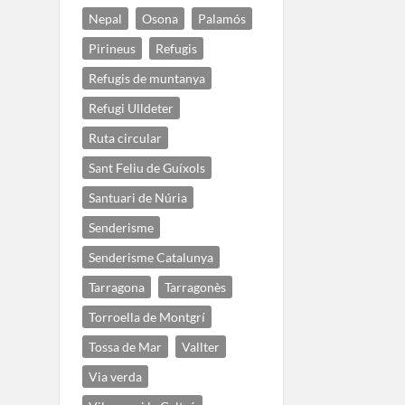
Nepal
Osona
Palamós
Pirineus
Refugis
Refugis de muntanya
Refugi Ulldeter
Ruta circular
Sant Feliu de Guíxols
Santuari de Núria
Senderisme
Senderisme Catalunya
Tarragona
Tarragonès
Torroella de Montgrí
Tossa de Mar
Vallter
Via verda