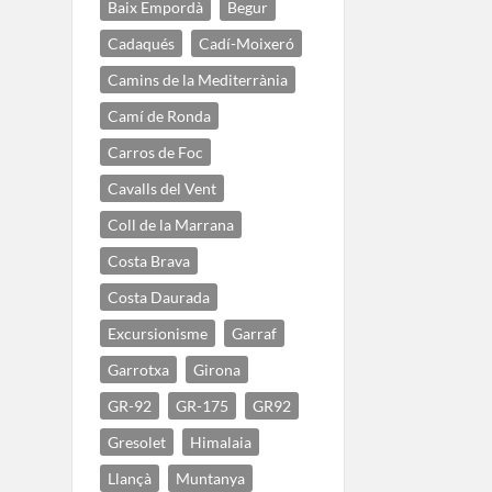
Baix Empordà
Begur
Cadaqués
Cadí-Moixeró
Camins de la Mediterrània
Camí de Ronda
Carros de Foc
Cavalls del Vent
Coll de la Marrana
Costa Brava
Costa Daurada
Excursionisme
Garraf
Garrotxa
Girona
GR-92
GR-175
GR92
Gresolet
Himalaia
Llançà
Muntanya