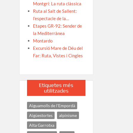
Montgrí: La ruta clàssica
Ruta al Salt de Sallent:
l’espectacle de la…
Etapes GR-92: Sender de
la Mediterrànea
Montardo
Excursió Mare de Déu del
Far: Ruta, Vistes i Cingles
Etiquetes més
utilitzades
Aiguamolls de l'Empordà
Aigüestortes
alpinisme
Alta Garrotxa