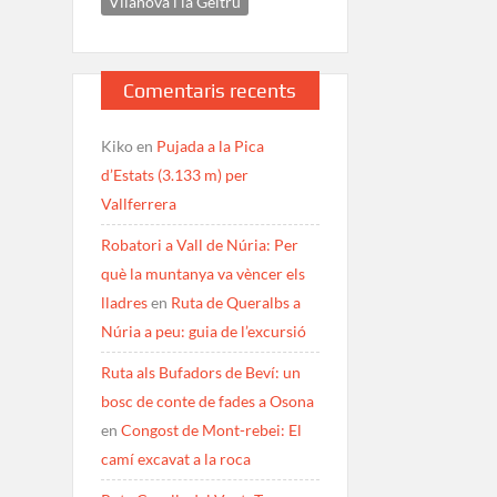
Vilanova i la Geltrú
Comentaris recents
Kiko
en
Pujada a la Pica
d’Estats (3.133 m) per
Vallferrera
Robatori a Vall de Núria: Per
què la muntanya va vèncer els
lladres
en
Ruta de Queralbs a
Núria a peu: guia de l’excursió
Ruta als Bufadors de Beví: un
bosc de conte de fades a Osona
en
Congost de Mont-rebei: El
camí excavat a la roca