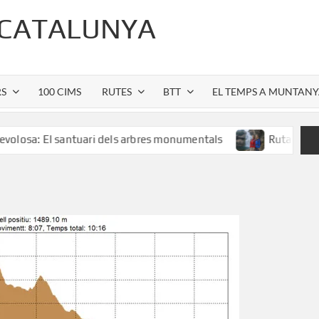
 CATALUNYA
RS
100 CIMS
RUTES
BTT
EL TEMPS A MUNTAN
l santuari dels arbres monumentals
Ruta al Salt de Salle