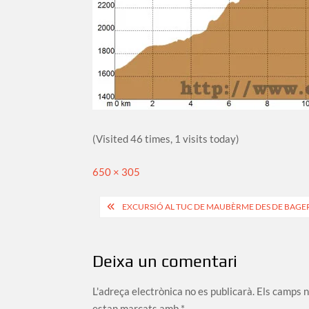
(Visited 46 times, 1 visits today)
Full
650 × 305
size
Navegació
EXCURSIÓ AL TUC DE MAUBÈRME DES DE BAG
d'entrades
Deixa un comentari
L'adreça electrònica no es publicarà.
Els camps 
estan marcats amb
*