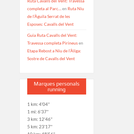
Ruta Cavalls del Vent: Travessa
completa al Parc…
en
Ruta Niu
de l’Àguila Serrat de les
Esposes: Cavalls del Vent
Guia Ruta Cavalls del Vent:
Travessa completa Pirineus
en
Etapa Rebost a Niu de l’Àliga:
Sostre de Cavalls del Vent
Marques personals
running
1 km: 4'04''
1 mi: 6'37''
3 km: 12'46''
5 km: 23'17''