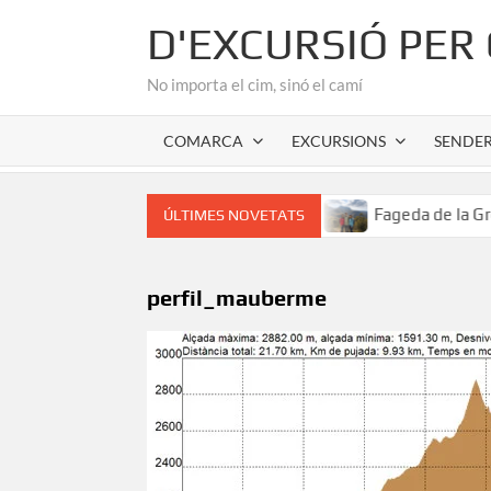
Skip
D'EXCURSIÓ PER
to
content
No importa el cim, sinó el camí
COMARCA
EXCURSIONS
SENDE
cor romànic de l’Alta Garrotxa
Fageda de la Grevolosa: E
ÚLTIMES NOVETATS
perfil_mauberme