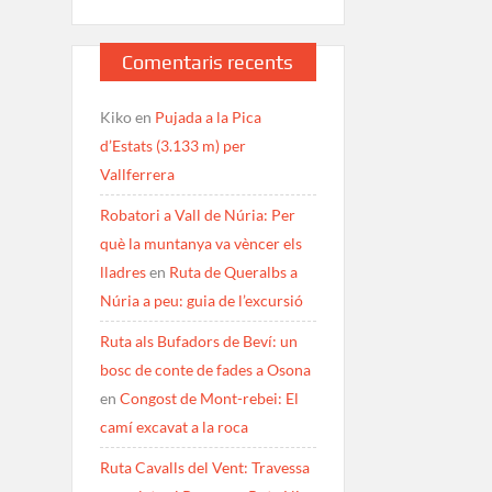
Comentaris recents
Kiko
en
Pujada a la Pica
d’Estats (3.133 m) per
Vallferrera
Robatori a Vall de Núria: Per
què la muntanya va vèncer els
lladres
en
Ruta de Queralbs a
Núria a peu: guia de l’excursió
Ruta als Bufadors de Beví: un
bosc de conte de fades a Osona
en
Congost de Mont-rebei: El
camí excavat a la roca
Ruta Cavalls del Vent: Travessa