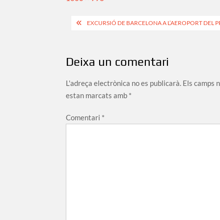
size
Navegació
EXCURSIÓ DE BARCELONA A L’AEROPORT DEL P
d'entrades
Deixa un comentari
L'adreça electrònica no es publicarà.
Els camps 
estan marcats amb
*
Comentari
*