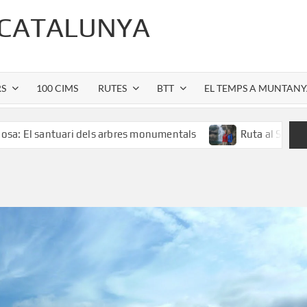
 CATALUNYA
RS
100 CIMS
RUTES
BTT
EL TEMPS A MUNTAN
antuari dels arbres monumentals
Ruta al Salt de Sallent: 