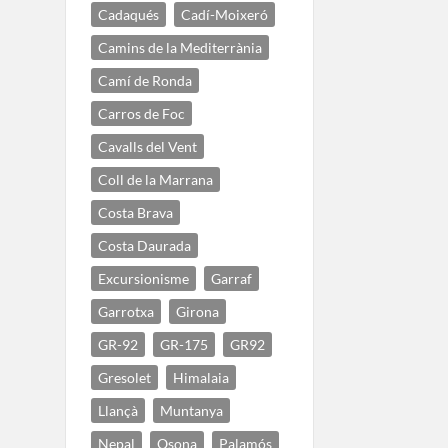
Cadaqués
Cadí-Moixeró
Camins de la Mediterrània
Camí de Ronda
Carros de Foc
Cavalls del Vent
Coll de la Marrana
Costa Brava
Costa Daurada
Excursionisme
Garraf
Garrotxa
Girona
GR-92
GR-175
GR92
Gresolet
Himalaia
Llançà
Muntanya
Nepal
Osona
Palamós