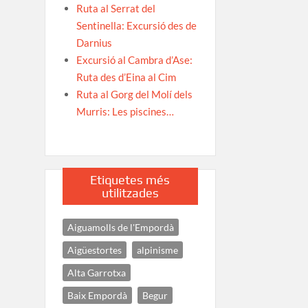
Ruta al Serrat del
Sentinella: Excursió des de
Darnius
Excursió al Cambra d’Ase:
Ruta des d’Eina al Cim
Ruta al Gorg del Molí dels
Murris: Les piscines…
Etiquetes més
utilitzades
Aiguamolls de l'Empordà
Aigüestortes
alpinisme
Alta Garrotxa
Baix Empordà
Begur