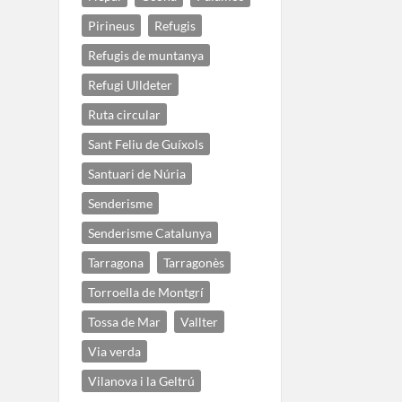
Pirineus
Refugis
Refugis de muntanya
Refugi Ulldeter
Ruta circular
Sant Feliu de Guíxols
Santuari de Núria
Senderisme
Senderisme Catalunya
Tarragona
Tarragonès
Torroella de Montgrí
Tossa de Mar
Vallter
Via verda
Vilanova i la Geltrú