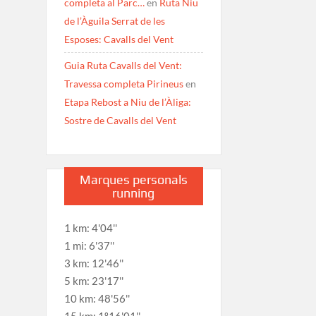
completa al Parc…
en
Ruta Niu
de l’Àguila Serrat de les
Esposes: Cavalls del Vent
Guia Ruta Cavalls del Vent:
Travessa completa Pirineus
en
Etapa Rebost a Niu de l’Àliga:
Sostre de Cavalls del Vent
Marques personals
running
1 km: 4'04''
1 mi: 6'37''
3 km: 12'46''
5 km: 23'17''
10 km: 48'56''