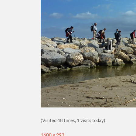
(Visited 48 times, 1 visits today)
Full
1600 × 993