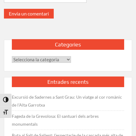
Categories
Categories
Entrades recents
Excursió de Sadernes a Sant Grau: Un viatge al cor romànic
Toggle High Contrast
de l’Alta Garrotxa
Toggle Font size
Fageda de la Grevolosa: El santuari dels arbres
monumentals
Ruta al Salt de Sallent: l’espectacle de la cascada més alta de