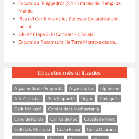
Excursió al Puigpedrós (2.915 m) des del Refugi de
Malniu
Pica del Carlit des de les Bulloses: Excursió al cim
més alt
GR-92 Etapa 5: El Cortalet – L’Escala
Excursió a Rocamaura i la Torre Moratxa des de…
Etiquetes més utilitzades
Aiguamolls de l'Empordà
Aigüestortes
alpinisme
Alta Garrotxa
Baix Empordà
Begur
Cadaqués
Cadí-Moixeró
Camins de la Mediterrània
Camí de Ronda
Carros de Foc
Cavalls del Vent
Coll de la Marrana
Costa Brava
Costa Daurada