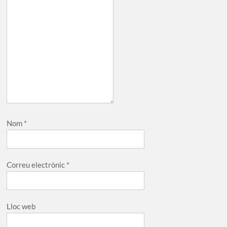
Nom
*
Correu electrònic
*
Lloc web