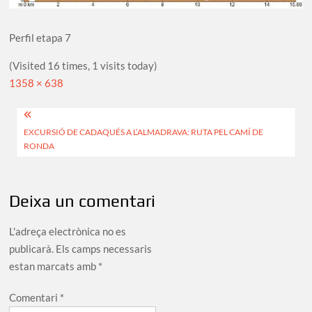
Perfil etapa 7
(Visited 16 times, 1 visits today)
Full
1358 × 638
size
Navegació
EXCURSIÓ DE CADAQUÉS A L’ALMADRAVA: RUTA PEL CAMÍ DE
d'entrades
RONDA
Deixa un comentari
L'adreça electrònica no es
publicarà.
Els camps necessaris
estan marcats amb
*
Comentari
*