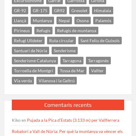
Excursionisme
Garraf
Garrotxa
Girona
GR-92
GR-175
GR92
Gresolet
Himalaia
Llançà
Muntanya
Nepal
Osona
Palamós
Pirineus
Refugis
Refugis de muntanya
Refugi Ulldeter
Ruta circular
Sant Feliu de Guíxols
Santuari de Núria
Senderisme
Senderisme Catalunya
Tarragona
Tarragonès
Torroella de Montgrí
Tossa de Mar
Vallter
Via verda
Vilanova i la Geltrú
Comentaris recents
Kiko
en
Pujada a la Pica d’Estats (3.133 m) per Vallferrera
Robatori a Vall de Núria: Per què la muntanya va vèncer els