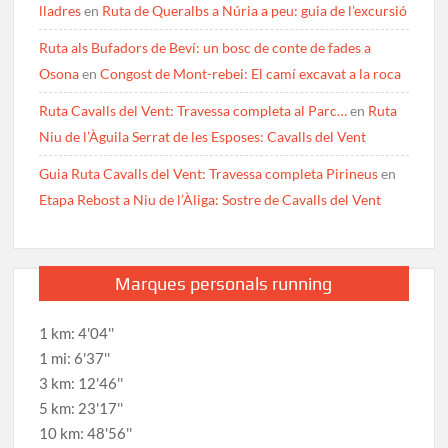
lladres
en
Ruta de Queralbs a Núria a peu: guia de l’excursió
Ruta als Bufadors de Beví: un bosc de conte de fades a
Osona
en
Congost de Mont-rebei: El camí excavat a la roca
Ruta Cavalls del Vent: Travessa completa al Parc…
en
Ruta
Niu de l’Àguila Serrat de les Esposes: Cavalls del Vent
Guia Ruta Cavalls del Vent: Travessa completa Pirineus
en
Etapa Rebost a Niu de l’Àliga: Sostre de Cavalls del Vent
Marques personals running
1 km: 4'04''
1 mi: 6'37''
3 km: 12'46''
5 km: 23'17''
10 km: 48'56''