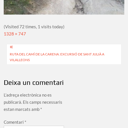
(Visited 72 times, 1 visits today)
Full
1328 × 747
size
Navegació
RUTA DEL CAMÍ DE LA CARENA: EXCURSIÓ DE SANT JULIÀ A
d'entrades
VILALLEONS
Deixa un comentari
L'adreça electrònica no es
publicarà.
Els camps necessaris
estan marcats amb
*
Comentari
*