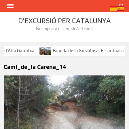
Skip
Search
to
content
D'EXCURSIÓ PER CATALUNYA
No importa el cim, sinó el camí
l’Alta Garrotxa
Fageda de la Grevolosa: El santuari dels
Camí_de_la Carena_14