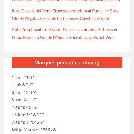
Ruta Cavalls del Vent: Travessa completa al Parc…
en
Ruta
Niu de l’Àguila Serrat de les Esposes: Cavalls del Vent
Guia Ruta Cavalls del Vent: Travessa completa Pirineus
en
Etapa Rebost a Niu de l’Àliga: Sostre de Cavalls del Vent
Marques personals running
1 km: 4'04''
1 mi: 6'37''
3 km: 12'46''
5 km: 23'17''
10 km: 48'56''
15 km: 1º16'01''
20 km: 1º42'25''
Mitja Marató: 1º48'39''