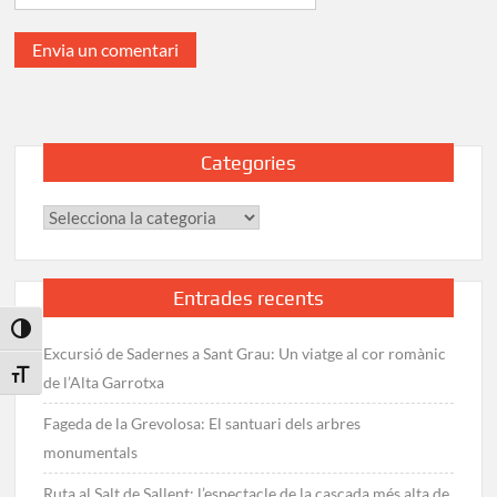
Categories
Categories
Entrades recents
Toggle High Contrast
Excursió de Sadernes a Sant Grau: Un viatge al cor romànic
Toggle Font size
de l’Alta Garrotxa
Fageda de la Grevolosa: El santuari dels arbres
monumentals
Ruta al Salt de Sallent: l’espectacle de la cascada més alta de