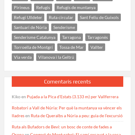
Pirineus
Refugis
Refugis de muntanya
Refugi Ulldeter
Ruta circular
Sant Feliu de Guíxols
Santuari de Núria
Senderisme
Senderisme Catalunya
Tarragona
Tarragonès
Torroella de Montgrí
Tossa de Mar
Vallter
Via verda
Vilanova i la Geltrú
Comentaris recents
Kiko
en
Pujada a la Pica d’Estats (3.133 m) per Vallferrera
Robatori a Vall de Núria: Per què la muntanya va vèncer els
lladres
en
Ruta de Queralbs a Núria a peu: guia de l’excursió
Ruta als Bufadors de Beví: un bosc de conte de fades a
Osona
en
Congost de Mont-rebei: El camí excavat a la roca