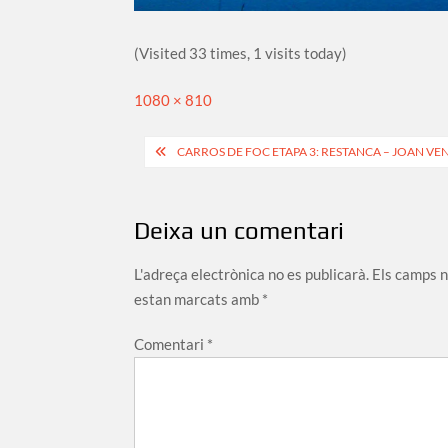
(Visited 33 times, 1 visits today)
Full
1080 × 810
size
Navegació
CARROS DE FOC ETAPA 3: RESTANCA – JOAN VEN
d'entrades
Deixa un comentari
L'adreça electrònica no es publicarà.
Els camps 
estan marcats amb
*
Comentari
*