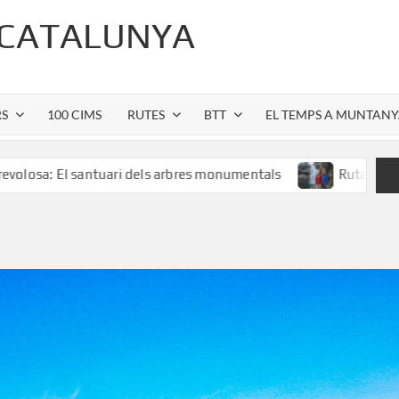
 CATALUNYA
RS
100 CIMS
RUTES
BTT
EL TEMPS A MUNTAN
antuari dels arbres monumentals
Ruta al Salt de Sallent: