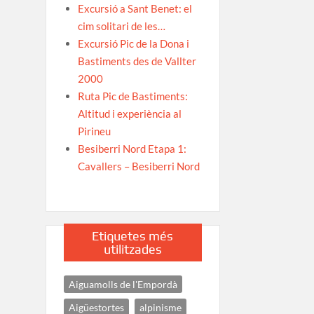
Excursió a Sant Benet: el
cim solitari de les…
Excursió Pic de la Dona i
Bastiments des de Vallter
2000
Ruta Pic de Bastiments:
Altitud i experiència al
Pirineu
Besiberri Nord Etapa 1:
Cavallers – Besiberri Nord
Etiquetes més
utilitzades
Aiguamolls de l'Empordà
Aigüestortes
alpinisme