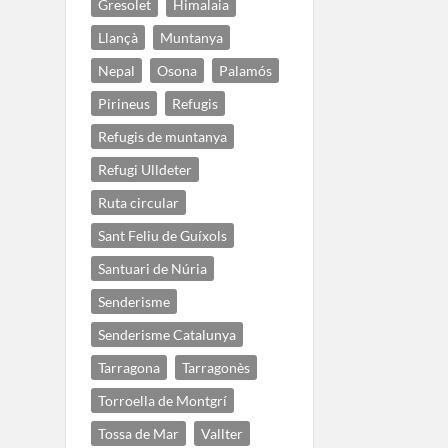
Gresolet
Himalaia
Llançà
Muntanya
Nepal
Osona
Palamós
Pirineus
Refugis
Refugis de muntanya
Refugi Ulldeter
Ruta circular
Sant Feliu de Guíxols
Santuari de Núria
Senderisme
Senderisme Catalunya
Tarragona
Tarragonès
Torroella de Montgrí
Tossa de Mar
Vallter