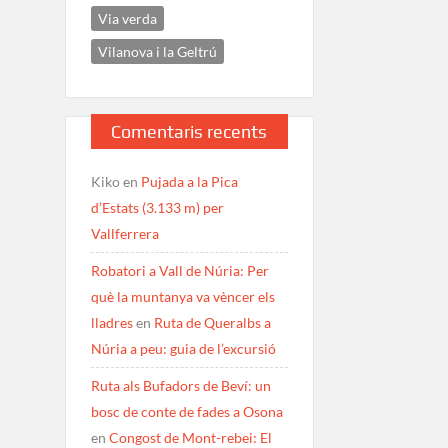
Via verda
Vilanova i la Geltrú
Comentaris recents
Kiko
en
Pujada a la Pica
d’Estats (3.133 m) per
Vallferrera
Robatori a Vall de Núria: Per
què la muntanya va vèncer els
lladres
en
Ruta de Queralbs a
Núria a peu: guia de l’excursió
Ruta als Bufadors de Beví: un
bosc de conte de fades a Osona
en
Congost de Mont-rebei: El