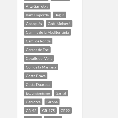
Alta Garrotxa
Baix Empordà
Begur
Cadaqués
Cadí-Moixeró
Camins de la Mediterrània
Camí de Ronda
Carros de Foc
Cavalls del Vent
Coll de la Marrana
Costa Brava
Costa Daurada
Excursionisme
Garraf
Garrotxa
Girona
GR-92
GR-175
GR92