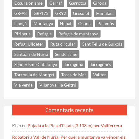
Excursionisme
Garraf
Garrotxa
Girona
GR-92
GR-175
GR92
Gresolet
Himalaia
Llançà
Muntanya
Nepal
Osona
Palamós
Pirineus
Refugis
Refugis de muntanya
Refugi Ulldeter
Ruta circular
Sant Feliu de Guíxols
Santuari de Núria
Senderisme
Senderisme Catalunya
Tarragona
Tarragonès
Torroella de Montgrí
Tossa de Mar
Vallter
Via verda
Vilanova i la Geltrú
Comentaris recents
Kiko
en
Pujada a la Pica d’Estats (3.133 m) per Vallferrera
Robatori a Vall de Núria: Per què la muntanya va vèncer els