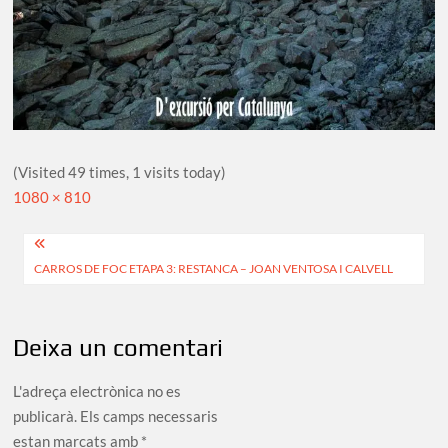
(Visited 49 times, 1 visits today)
Full
1080 × 810
size
Navegació
CARROS DE FOC ETAPA 3: RESTANCA – JOAN VENTOSA I CALVELL
d'entrades
Deixa un comentari
L'adreça electrònica no es
publicarà.
Els camps necessaris
estan marcats amb
*