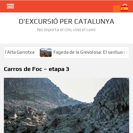
Skip
Search
to
content
D'EXCURSIÓ PER CATALUNYA
No importa el cim, sinó el camí
Alta Garrotxa
Fageda de la Grevolosa: El santuari dels 
Carros de Foc – etapa 3