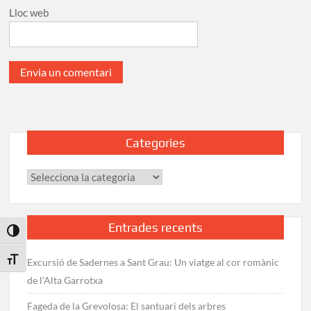
Lloc web
Categories
Categories
Entrades recents
Toggle High Contrast
Toggle Font size
Excursió de Sadernes a Sant Grau: Un viatge al cor romànic
de l’Alta Garrotxa
Fageda de la Grevolosa: El santuari dels arbres