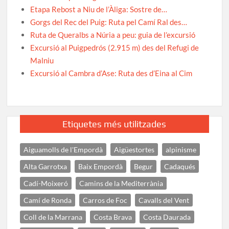
Etapa Rebost a Niu de l’Àliga: Sostre de…
Gorgs del Rec del Puig: Ruta pel Camí Ral des…
Ruta de Queralbs a Núria a peu: guia de l’excursió
Excursió al Puigpedrós (2.915 m) des del Refugi de
Malniu
Excursió al Cambra d’Ase: Ruta des d’Eina al Cim
Etiquetes més utilitzades
Aiguamolls de l'Empordà
Aigüestortes
alpinisme
Alta Garrotxa
Baix Empordà
Begur
Cadaqués
Cadí-Moixeró
Camins de la Mediterrània
Camí de Ronda
Carros de Foc
Cavalls del Vent
Coll de la Marrana
Costa Brava
Costa Daurada