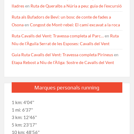
lladres
en
Ruta de Queralbs a Núria a peu: guia de l’excursió
Ruta als Bufadors de Beví: un bosc de conte de fades a
Osona
en
Congost de Mont-rebei: El camí excavat a la roca
Ruta Cavalls del Vent: Travessa completa al Parc…
en
Ruta
Niu de l’Àguila Serrat de les Esposes: Cavalls del Vent
Guia Ruta Cavalls del Vent: Travessa completa Pirineus
en
Etapa Rebost a Niu de l’Àliga: Sostre de Cavalls del Vent
Marques personals running
1 km: 4'04''
1 mi: 6'37''
3 km: 12'46''
5 km: 23'17''
10 km: 48'56''