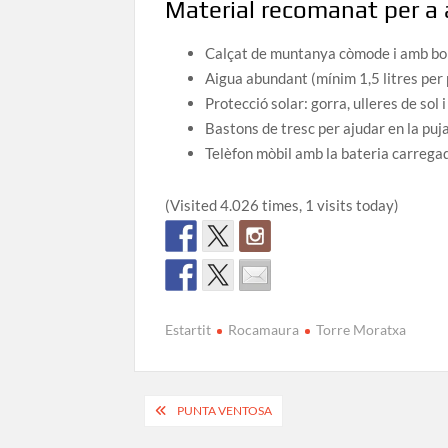
Material recomanat per a
Calçat de muntanya còmode i amb bo
Aigua abundant (mínim 1,5 litres per 
Protecció solar: gorra, ulleres de sol 
Bastons de tresc per ajudar en la puja
Telèfon mòbil amb la bateria carregad
(Visited 4.026 times, 1 visits today)
Estartit
Rocamaura
Torre Moratxa
Navegació
PUNTA VENTOSA
d'entrades