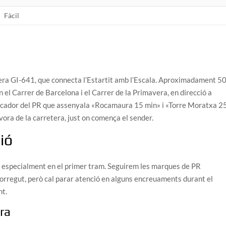
Fàcil
rretera GI-641, que connecta l’Estartit amb l’Escala. Aproximadament 5
 el Carrer de Barcelona i el Carrer de la Primavera, en direcció a
ndicador del PR que assenyala «Rocamaura 15 min» i «Torre Moratxa 2
 vora de la carretera, just on comença el sender.
ió
a, especialment en el primer tram. Seguirem les marques de PR
corregut, però cal parar atenció en alguns encreuaments durant el
nt.
ra