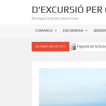
Skip
D'EXCURSIÓ PER
to
content
No importa el cim, sinó el camí
COMARCA
EXCURSIONS
SENDE
 romànic de l’Alta Garrotxa
Fageda de la Grevolosa: El s
ÚLTIMES NOVETATS