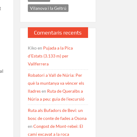
Vilanova i la Geltrú
t
Comentaris recents
Kiko
en
Pujada a la Pica
d’Estats (3.133 m) per
à
Vallferrera
al
Robatori a Vall de Núria: Per
què la muntanya va vèncer els
lladres
en
Ruta de Queralbs a
Núria a peu: guia de l’excursió
Ruta als Bufadors de Beví: un
bosc de conte de fades a Osona
en
Congost de Mont-rebei: El
camí excavat a la roca