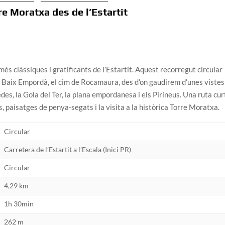
re Moratxa des de l’Estartit
és clàssiques i gratificants de l’Estartit. Aquest recorregut circular
del Baix Empordà, el cim de Rocamaura, des d’on gaudirem d’unes vistes
es, la Gola del Ter, la plana empordanesa i els Pirineus. Una ruta cur
 paisatges de penya-segats i la visita a la històrica Torre Moratxa.
Circular
Carretera de l’Estartit a l’Escala (Inici PR)
Circular
4,29 km
1h 30min
262 m