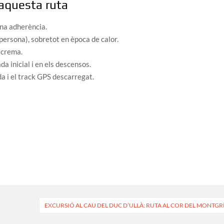
 aquesta ruta
na adherència.
persona), sobretot en època de calor.
i crema.
da inicial i en els descensos.
a i el track GPS descarregat.
EXCURSIÓ AL CAU DEL DUC D’ULLÀ: RUTA AL COR DEL MONTGR