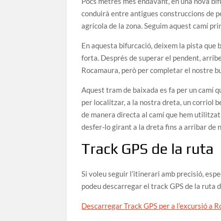
Pocs metres més endavant, en una nova bifu
conduirà entre antigues construccions de p
agrícola de la zona. Seguim aquest camí pri
En aquesta bifurcació, deixem la pista que 
forta. Després de superar el pendent, arrib
Rocamaura, però per completar el nostre buc
Aquest tram de baixada es fa per un camí q
per localitzar, a la nostra dreta, un corrio
de manera directa al camí que hem utilitzat
desfer-lo girant a la dreta fins a arribar de 
Track GPS de la ruta
Si voleu seguir l’itinerari amb precisió, es
podeu descarregar el track GPS de la ruta d
Descarregar Track GPS per a l’excursió a 