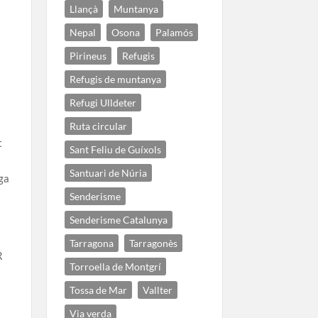
Llançà
Muntanya
Nepal
Osona
Palamós
Pirineus
Refugis
Refugis de muntanya
Refugi Ulldeter
Ruta circular
t
Sant Feliu de Guíxols
Santuari de Núria
iga
Senderisme
Senderisme Catalunya
Tarragona
Tarragonès
R
Torroella de Montgrí
Tossa de Mar
Vallter
Via verda