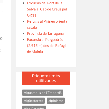
Excursió del Port de la
Selva al Cap de Creus pel
GR11
Refugis al Pirineu oriental
català
Província de Tarragona
00
Excursió al Puigpedrós
(2.915 m) des del Refugi
5
de Malniu
Etiquetes més
utilitzades
Aiguamolls de l'Empordà
Aigüestortes
alpinisme
Alta Garrotxa