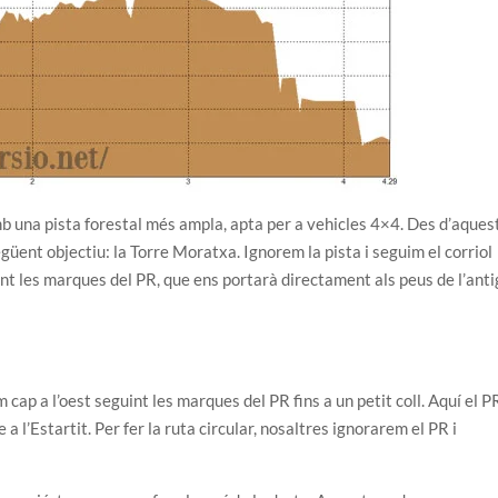
b una pista forestal més ampla, apta per a vehicles 4×4. Des d’aques
egüent objectiu: la Torre Moratxa. Ignorem la pista i seguim el corriol
nt les marques del PR, que ens portarà directament als peus de l’ant
cap a l’oest seguint les marques del PR fins a un petit coll. Aquí el P
a l’Estartit. Per fer la ruta circular, nosaltres ignorarem el PR i