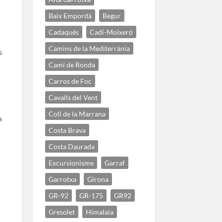
Baix Empordà
Begur
e
Cadaqués
Cadí-Moixeró
Camins de la Mediterrània
s
Camí de Ronda
Carros de Foc
Cavalls del Vent
Coll de la Marrana
a
Costa Brava
Costa Daurada
Excursionisme
Garraf
Garrotxa
Girona
GR-92
GR-175
GR92
Gresolet
Himalaia