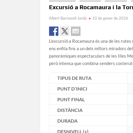
Excursió a Rocamaura i la Tor
Albert Barnosell Jordà
10 de gener de 2026
L’excursió a Rocamaura és una de les rutes m
ens enfila fins a un dels millors miradors 
panoràmiques espectaculars de les Illes Med
però intensa que combina senders costeruts,
TIPUS DE RUTA
PUNT D’INICI
PUNT FINAL
DISTÀNCIA
DURADA
DESNIVELL (+)