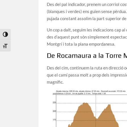
Des del pal indicador, prenem un corriol co
(blanques i verdes) ens guien sense pèrdua
pujada constant assolim la part superior de
Un cop a dalt, seguim les indicacions cap a
Toggle High Contrast
des d’aquest punt són simplement espectacul
Montgrí i tota la plana empordanesa.
Toggle Font size
De Rocamaura a la Torre 
Des del cim, continuem la ruta en direcció o
que el camí passa molt a prop dels impressi
magnífic.