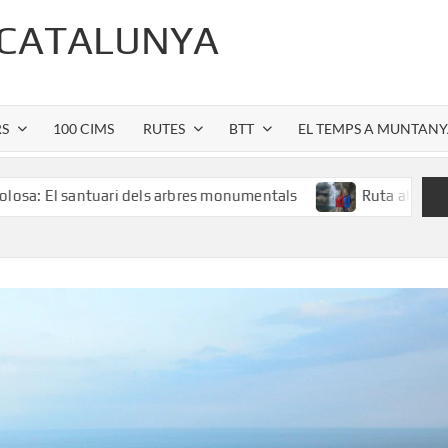
 CATALUNYA
RS
100 CIMS
RUTES
BTT
EL TEMPS A MUNTAN
antuari dels arbres monumentals
Ruta al Salt de Sallent: