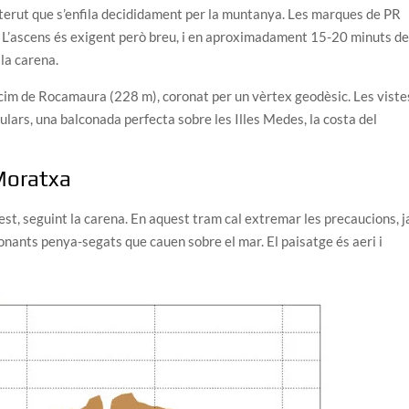
sterut que s’enfila decididament per la muntanya. Les marques de PR
. L’ascens és exigent però breu, i en aproximadament 15-20 minuts d
 la carena.
l cim de Rocamaura (228 m), coronat per un vèrtex geodèsic. Les viste
ars, una balconada perfecta sobre les Illes Medes, la costa del
Moratxa
est, seguint la carena. En aquest tram cal extremar les precaucions, j
onants penya-segats que cauen sobre el mar. El paisatge és aeri i