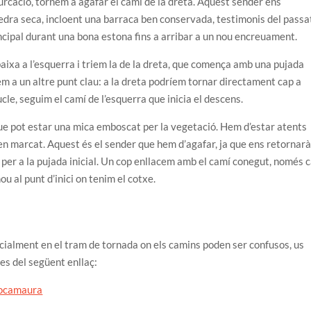
rcació, tornem a agafar el camí de la dreta. Aquest sender ens
edra seca, incloent una barraca ben conservada, testimonis del passa
ncipal durant una bona estona fins a arribar a un nou encreuament.
baixa a l’esquerra i triem la de la dreta, que comença amb una pujada
em a un altre punt clau: a la dreta podríem tornar directament cap a
le, seguim el camí de l’esquerra que inicia el descens.
ue pot estar una mica emboscat per la vegetació. Hem d’estar atents
l ben marcat. Aquest és el sender que hem d’agafar, ja que ens retornar
 per a la pujada inicial. Un cop enllacem amb el camí conegut, només c
nou al punt d’inici on tenim el cotxe.
pecialment en el tram de tornada on els camins poden ser confusos, us
es del següent enllaç:
Rocamaura