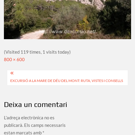
(Visited 119 times, 1 visits today)
Full
800 × 600
size
Navegació
EXCURSIÓ A LA MARE DE DÉU DEL MONT: RUTA, VISTES I CONSELLS
d'entrades
Deixa un comentari
L'adreça electrònica no es
publicarà.
Els camps necessaris
estan marcats amb
*