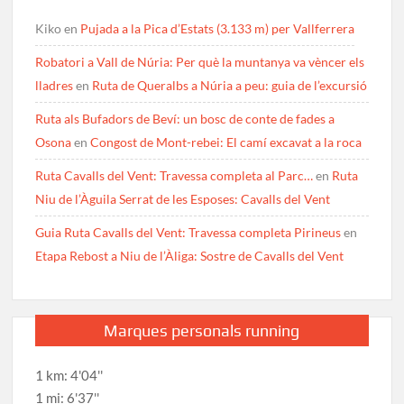
Kiko
en
Pujada a la Pica d’Estats (3.133 m) per Vallferrera
Robatori a Vall de Núria: Per què la muntanya va vèncer els
lladres
en
Ruta de Queralbs a Núria a peu: guia de l’excursió
Ruta als Bufadors de Beví: un bosc de conte de fades a
Osona
en
Congost de Mont-rebei: El camí excavat a la roca
Ruta Cavalls del Vent: Travessa completa al Parc…
en
Ruta
Niu de l’Àguila Serrat de les Esposes: Cavalls del Vent
Guia Ruta Cavalls del Vent: Travessa completa Pirineus
en
Etapa Rebost a Niu de l’Àliga: Sostre de Cavalls del Vent
Marques personals running
1 km: 4'04''
1 mi: 6'37''