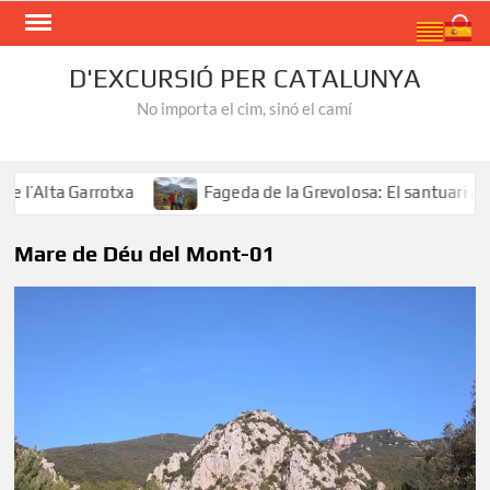
Skip
Search
to
content
D'EXCURSIÓ PER CATALUNYA
No importa el cim, sinó el camí
’Alta Garrotxa
Fageda de la Grevolosa: El santuari dels
Mare de Déu del Mont-01