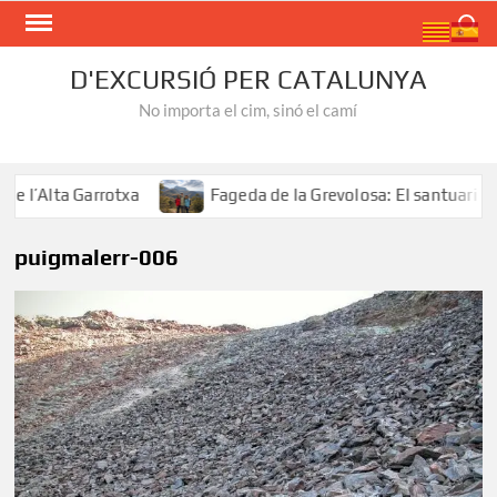
Skip
Search
to
content
D'EXCURSIÓ PER CATALUNYA
No importa el cim, sinó el camí
’Alta Garrotxa
Fageda de la Grevolosa: El santuari dels
puigmalerr-006