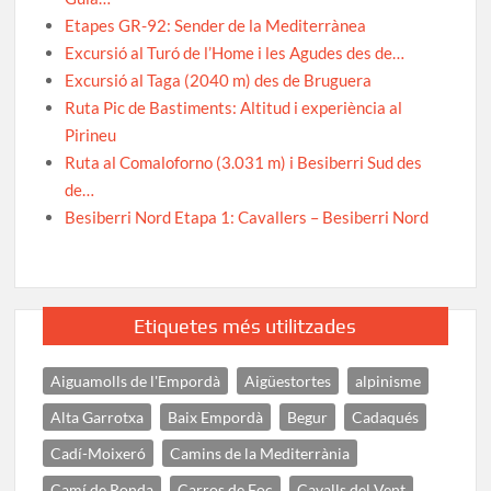
Etapes GR-92: Sender de la Mediterrànea
Excursió al Turó de l’Home i les Agudes des de…
Excursió al Taga (2040 m) des de Bruguera
Ruta Pic de Bastiments: Altitud i experiència al
Pirineu
Ruta al Comaloforno (3.031 m) i Besiberri Sud des
de…
Besiberri Nord Etapa 1: Cavallers – Besiberri Nord
Etiquetes més utilitzades
Aiguamolls de l'Empordà
Aigüestortes
alpinisme
Alta Garrotxa
Baix Empordà
Begur
Cadaqués
Cadí-Moixeró
Camins de la Mediterrània
Camí de Ronda
Carros de Foc
Cavalls del Vent