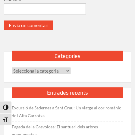
Categories
Categories
Entrades recents
Excursió de Sadernes a Sant Grau: Un viatge al cor romànic
Toggle High Contrast
de l’Alta Garrotxa
Toggle Font size
Fageda de la Grevolosa: El santuari dels arbres
monumentals