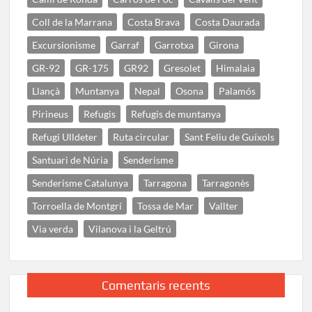
Coll de la Marrana
Costa Brava
Costa Daurada
Excursionisme
Garraf
Garrotxa
Girona
GR-92
GR-175
GR92
Gresolet
Himalaia
Llançà
Muntanya
Nepal
Osona
Palamós
Pirineus
Refugis
Refugis de muntanya
Refugi Ulldeter
Ruta circular
Sant Feliu de Guíxols
Santuari de Núria
Senderisme
Senderisme Catalunya
Tarragona
Tarragonès
Torroella de Montgrí
Tossa de Mar
Vallter
Via verda
Vilanova i la Geltrú
Comentaris recents