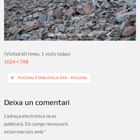
(Visited 60 times, 1 visits today)
Full
1024 × 768
size
Navegació
PUIGMAL ETAPA ÚNICA: ERR – PUIGMAL
d'entrades
Deixa un comentari
L'adreça electrònica no es
publicarà.
Els camps necessaris
estan marcats amb
*