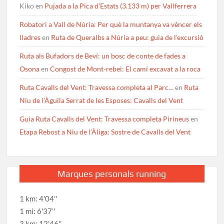
Kiko
en
Pujada a la Pica d’Estats (3.133 m) per Vallferrera
Robatori a Vall de Núria: Per què la muntanya va vèncer els
lladres
en
Ruta de Queralbs a Núria a peu: guia de l’excursió
Ruta als Bufadors de Beví: un bosc de conte de fades a
Osona
en
Congost de Mont-rebei: El camí excavat a la roca
Ruta Cavalls del Vent: Travessa completa al Parc…
en
Ruta
Niu de l’Àguila Serrat de les Esposes: Cavalls del Vent
Guia Ruta Cavalls del Vent: Travessa completa Pirineus
en
Etapa Rebost a Niu de l’Àliga: Sostre de Cavalls del Vent
Marques personals running
1 km: 4'04''
1 mi: 6'37''
3 km: 12'46''