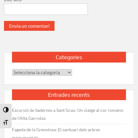
Categories
Categories
Entrades recents
Excursió de Sadernes a Sant Grau: Un viatge al cor romànic
Toggle High Contrast
de l’Alta Garrotxa
Toggle Font size
Fageda de la Grevolosa: El santuari dels arbres
monumentals