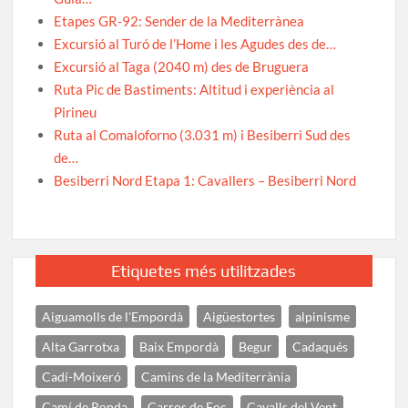
Etapes GR-92: Sender de la Mediterrànea
Excursió al Turó de l’Home i les Agudes des de…
Excursió al Taga (2040 m) des de Bruguera
Ruta Pic de Bastiments: Altitud i experiència al
Pirineu
Ruta al Comaloforno (3.031 m) i Besiberri Sud des
de…
Besiberri Nord Etapa 1: Cavallers – Besiberri Nord
Etiquetes més utilitzades
Aiguamolls de l'Empordà
Aigüestortes
alpinisme
Alta Garrotxa
Baix Empordà
Begur
Cadaqués
Cadí-Moixeró
Camins de la Mediterrània
Camí de Ronda
Carros de Foc
Cavalls del Vent