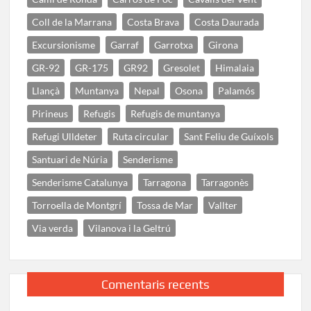
Coll de la Marrana
Costa Brava
Costa Daurada
Excursionisme
Garraf
Garrotxa
Girona
GR-92
GR-175
GR92
Gresolet
Himalaia
Llançà
Muntanya
Nepal
Osona
Palamós
Pirineus
Refugis
Refugis de muntanya
Refugi Ulldeter
Ruta circular
Sant Feliu de Guíxols
Santuari de Núria
Senderisme
Senderisme Catalunya
Tarragona
Tarragonès
Torroella de Montgrí
Tossa de Mar
Vallter
Via verda
Vilanova i la Geltrú
Comentaris recents