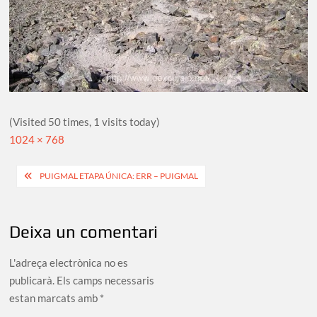
(Visited 50 times, 1 visits today)
Full
1024 × 768
size
Navegació
PUIGMAL ETAPA ÚNICA: ERR – PUIGMAL
d'entrades
Deixa un comentari
L'adreça electrònica no es
publicarà.
Els camps necessaris
estan marcats amb
*