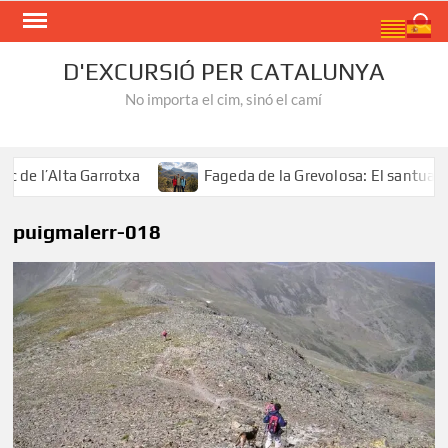
Skip
Search
to
content
D'EXCURSIÓ PER CATALUNYA
No importa el cim, sinó el camí
e l’Alta Garrotxa
Fageda de la Grevolosa: El santuari de
puigmalerr-018