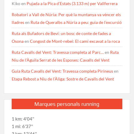
Kiko
en
Pujada a la Pica d’Estats (3.133 m) per Vallferrera
Robatori a Vall de Núria: Per què la muntanya va vèncer els
lladres
en
Ruta de Queralbs a Núria a peu: guia de l’excursió
Ruta als Bufadors de Beví: un bosc de conte de fades a
Osona
en
Congost de Mont-rebei: El camí excavat a la roca
Ruta Cavalls del Vent: Travessa completa al Parc…
en
Ruta
Niu de l’Àguila Serrat de les Esposes: Cavalls del Vent
Guia Ruta Cavalls del Vent: Travessa completa Pirineus
en
Etapa Rebost a Niu de l’Àliga: Sostre de Cavalls del Vent
Marques personals running
1 km: 4'04''
1 mi: 6'37''
3 km: 12'46''