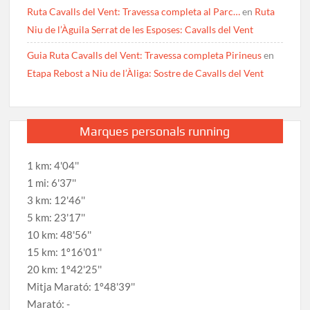
Ruta Cavalls del Vent: Travessa completa al Parc…
en
Ruta
Niu de l’Àguila Serrat de les Esposes: Cavalls del Vent
Guia Ruta Cavalls del Vent: Travessa completa Pirineus
en
Etapa Rebost a Niu de l’Àliga: Sostre de Cavalls del Vent
Marques personals running
1 km: 4'04''
1 mi: 6'37''
3 km: 12'46''
5 km: 23'17''
10 km: 48'56''
15 km: 1º16'01''
20 km: 1º42'25''
Mitja Marató: 1º48'39''
Marató: -