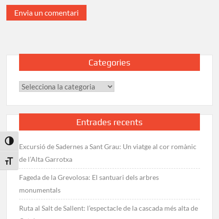
Categories
Categories
Entrades recents
Toggle High Contrast
Excursió de Sadernes a Sant Grau: Un viatge al cor romànic
de l’Alta Garrotxa
Toggle Font size
Fageda de la Grevolosa: El santuari dels arbres
monumentals
Ruta al Salt de Sallent: l’espectacle de la cascada més alta de