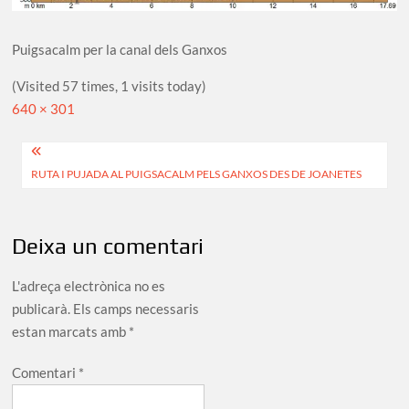
Puigsacalm per la canal dels Ganxos
(Visited 57 times, 1 visits today)
Full
640 × 301
size
Navegació
RUTA I PUJADA AL PUIGSACALM PELS GANXOS DES DE JOANETES
d'entrades
Deixa un comentari
L'adreça electrònica no es
publicarà.
Els camps necessaris
estan marcats amb
*
Comentari
*