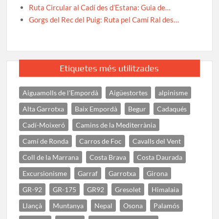
Ruta Circular al Cadí des d’Estana: Guia de…
Gorgs del Rec del Puig: Ruta pel Camí Ral des…
Etiquetes més utilitzades
Aiguamolls de l'Empordà
Aigüestortes
alpinisme
Alta Garrotxa
Baix Empordà
Begur
Cadaqués
Cadí-Moixeró
Camins de la Mediterrània
Camí de Ronda
Carros de Foc
Cavalls del Vent
Coll de la Marrana
Costa Brava
Costa Daurada
Excursionisme
Garraf
Garrotxa
Girona
GR-92
GR-175
GR92
Gresolet
Himalaia
Llançà
Muntanya
Nepal
Osona
Palamós