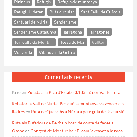
Pirineus
Refugis
Refugis de muntanya
Refugi Ulldeter
Ruta circular
Sant Feliu de Guíxols
Santuari de Núria
Senderisme
Senderisme Catalunya
Tarragona
Tarragonès
Torroella de Montgrí
Tossa de Mar
Vallter
Via verda
Vilanova i la Geltrú
Comentaris recents
Kiko
en
Pujada a la Pica d’Estats (3.133 m) per Vallferrera
Robatori a Vall de Núria: Per què la muntanya va vèncer els
lladres
en
Ruta de Queralbs a Núria a peu: guia de l’excursió
Ruta als Bufadors de Beví: un bosc de conte de fades a
Osona
en
Congost de Mont-rebei: El camí excavat a la roca