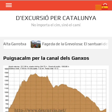
Skip
Search
to
content
D'EXCURSIÓ PER CATALUNYA
No importa el cim, sinó el camí
lta Garrotxa
Fageda de la Grevolosa: El santuari dels a
Puigsacalm per la canal dels Ganxos