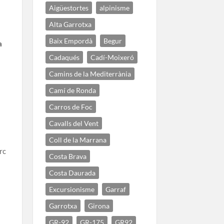
Aigüestortes
alpinisme
Alta Garrotxa
Baix Empordà
Begur
a
Cadaqués
Cadí-Moixeró
Camins de la Mediterrània
Camí de Ronda
Carros de Foc
Cavalls del Vent
Coll de la Marrana
rc
Costa Brava
Costa Daurada
Excursionisme
Garraf
Garrotxa
Girona
GR-92
GR-175
GR92