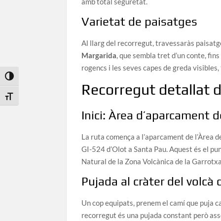
amb total seguretat.
Varietat de paisatges
Al llarg del recorregut, travessaràs paisat
Margarida
, que sembla tret d’un conte, fins
rogencs i les seves capes de greda visibles,
Toggle High Contrast
Recorregut detallat d
Toggle Font size
Inici: Àrea d’aparcament 
La ruta comença a l’aparcament de l’Àrea d
GI-524 d’Olot a Santa Pau. Aquest és el punt
Natural de la Zona Volcànica de la Garrotxa
Pujada al cràter del volcà
Un cop equipats, prenem el camí que puja ca
recorregut és una pujada constant però asseq