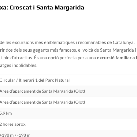
txa: Croscat i Santa Margarida
de les excursions més emblemàtiques i recomanables de Catalunya.
rir dos dels seus gegants més famosos, el volcà de Santa Margarida i 
 i ple d’atractius. És una opció perfecta per a una
excursió familiar a 
satges inoblidables.
Circular / Itinerari 1 del Parc Natural
Àrea d’aparcament de Santa Margarida (Olot)
Àrea d’aparcament de Santa Margarida (Olot)
5,9 km
2 hores aprox.
+198 m / -198 m