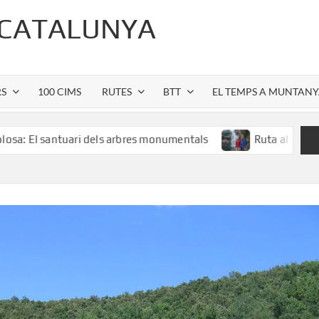
 CATALUNYA
RS
100 CIMS
RUTES
BTT
EL TEMPS A MUNTAN
i dels arbres monumentals
Ruta al Salt de Sallent: l’esp