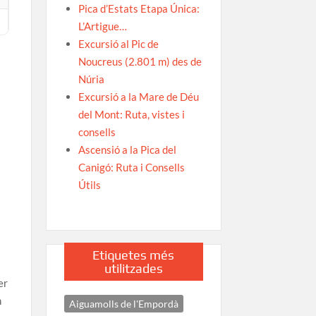
Pica d’Estats Etapa Única:
L’Artigue…
Excursió al Pic de
Noucreus (2.801 m) des de
Núria
Excursió a la Mare de Déu
del Mont: Ruta, vistes i
consells
Ascensió a la Pica del
Canigó: Ruta i Consells
Útils
Etiquetes més
utilitzades
er
n
Aiguamolls de l'Empordà