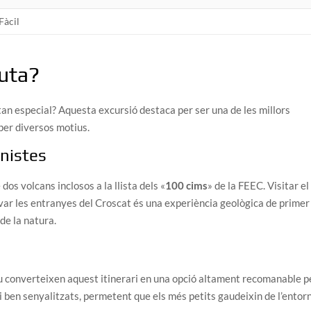
Fàcil
ruta?
tan especial? Aquesta excursió destaca per ser una de les millors
per diversos motius.
nistes
dos volcans inclosos a la llista dels «
100 cims
» de la FEEC. Visitar el
var les entranyes del Croscat és una experiència geològica de primer
de la natura.
suau converteixen aquest itinerari en una opció altament recomanable p
i ben senyalitzats, permetent que els més petits gaudeixin de l’entor