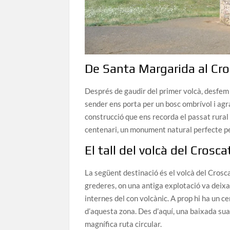
De Santa Margarida al Cr
Després de gaudir del primer volcà, desfem el
sender ens porta per un bosc ombrívol i ag
construcció que ens recorda el passat rura
centenari, un monument natural perfecte per
El tall del volcà del Croscat
La següent destinació és el volcà del Crosca
grederes, on una antiga explotació va deixa
internes del con volcànic. A prop hi ha un 
d’aquesta zona. Des d’aquí, una baixada sua
magnífica ruta circular.