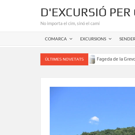
Skip
D'EXCURSIÓ PER
to
content
No importa el cim, sinó el camí
COMARCA
EXCURSIONS
SENDE
ic de l’Alta Garrotxa
Fageda de la Grevolosa: El santuar
ÚLTIMES NOVETATS