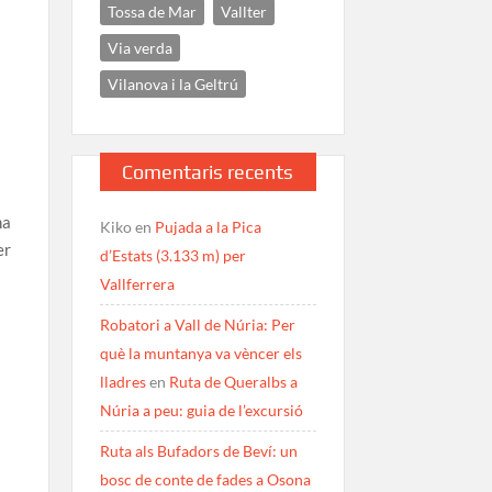
Tossa de Mar
Vallter
Via verda
Vilanova i la Geltrú
Comentaris recents
na
Kiko
en
Pujada a la Pica
er
d’Estats (3.133 m) per
Vallferrera
Robatori a Vall de Núria: Per
què la muntanya va vèncer els
lladres
en
Ruta de Queralbs a
Núria a peu: guia de l’excursió
Ruta als Bufadors de Beví: un
bosc de conte de fades a Osona