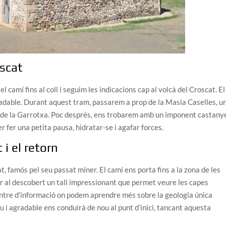
oscat
 camí fins al coll i seguim les indicacions cap al volcà del Croscat. El
radable. Durant aquest tram, passarem a prop de la Masia Caselles, u
l de la Garrotxa. Poc després, ens trobarem amb un imponent castany
 fer una petita pausa, hidratar-se i agafar forces.
 i el retorn
t, famós pel seu passat miner. El camí ens porta fins a la zona de les
r al descobert un tall impressionant que permet veure les capes
centre d’informació on podem aprendre més sobre la geologia única
u i agradable ens conduirà de nou al punt d’inici, tancant aquesta