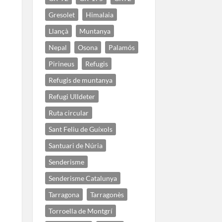
Gresolet
Himalaia
Llançà
Muntanya
Nepal
Osona
Palamós
Pirineus
Refugis
Refugis de muntanya
Refugi Ulldeter
Ruta circular
Sant Feliu de Guíxols
Santuari de Núria
Senderisme
Senderisme Catalunya
Tarragona
Tarragonès
Torroella de Montgrí