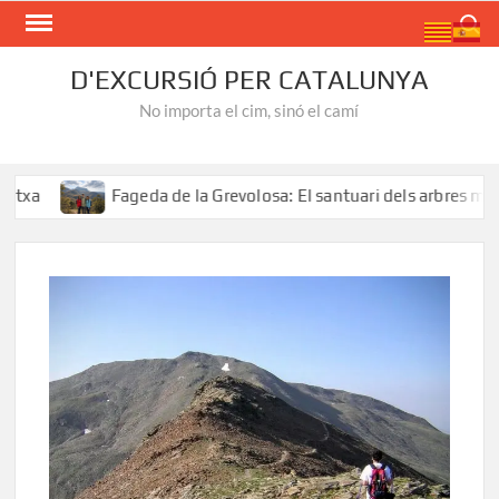
Skip
Search
to
content
D'EXCURSIÓ PER CATALUNYA
No importa el cim, sinó el camí
Fageda de la Grevolosa: El santuari dels arbres monumental