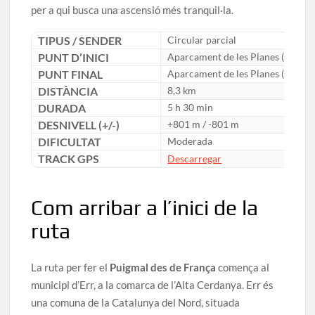
per a qui busca una ascensió més tranquil·la.
TIPUS / SENDER
Circular parcial
PUNT D’INICI
Aparcament de les Planes (Estaci
PUNT FINAL
Aparcament de les Planes (Estaci
DISTÀNCIA
8,3 km
DURADA
5 h 30 min
DESNIVELL (+/-)
+801 m / -801 m
DIFICULTAT
Moderada
TRACK GPS
Descarregar
Com arribar a l’inici de la
ruta
La ruta per fer el
Puigmal des de França
comença al
municipi d’Err, a la comarca de l’Alta Cerdanya. Err és
una comuna de la Catalunya del Nord, situada