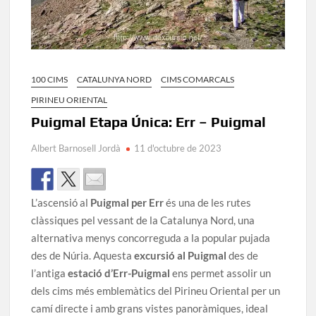
100 CIMS
CATALUNYA NORD
CIMS COMARCALS
PIRINEU ORIENTAL
Puigmal Etapa Única: Err – Puigmal
Albert Barnosell Jordà
11 d'octubre de 2023
L’ascensió al
Puigmal per Err
és una de les rutes
clàssiques pel vessant de la Catalunya Nord, una
alternativa menys concorreguda a la popular pujada
des de Núria. Aquesta
excursió al Puigmal
des de
l’antiga
estació d’Err-Puigmal
ens permet assolir un
dels cims més emblemàtics del Pirineu Oriental per un
camí directe i amb grans vistes panoràmiques, ideal