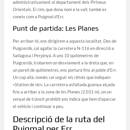
administrativament al departament dels Pirineus
Orientals. El cim, que dona nom a la vall, també es
coneix com a Puigmal d’Err.
Punt de partida: Les Planes
Per arribar-hi, ens dirigirem a aquesta localitat. Des de
Puigcerdà, cal agafar la carretera N-116 en direcció a
Sallagosa i Perpinyà. A uns 10 quilòmetres de
Puigcerdà, trobarem un desviament a la dreta que, en
un parell de quilòmetres, ens portarà fins al poble d’Err.
Un cop allà, només cal seguir els rètols que indiquen
«Station de ski». La carretera asfaltada guanya alçada
fins a arribar a la zona de les Planes (2.031 m), on un
senyal de trànsit prohibit ens indica que hem d’aparcar
el vehicle i continuar a peu.
Descripció de la ruta del
Puigmal per Err