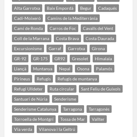
Alta Garrotxa
Baix Empordà
Begur
Cadaqués
Cadí-Moixeró
Camins de la Mediterrània
Camí de Ronda
Carros de Foc
Cavalls del Vent
Coll de la Marrana
Costa Brava
Costa Daurada
Excursionisme
Garraf
Garrotxa
Girona
GR-92
GR-175
GR92
Gresolet
Himalaia
Llançà
Muntanya
Nepal
Osona
Palamós
Pirineus
Refugis
Refugis de muntanya
Refugi Ulldeter
Ruta circular
Sant Feliu de Guíxols
Santuari de Núria
Senderisme
Senderisme Catalunya
Tarragona
Tarragonès
Torroella de Montgrí
Tossa de Mar
Vallter
Via verda
Vilanova i la Geltrú