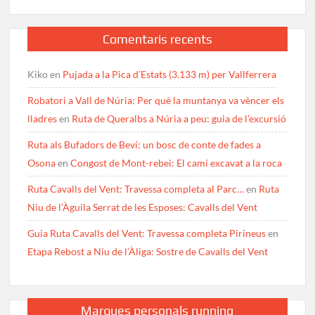
Comentaris recents
Kiko
en
Pujada a la Pica d’Estats (3.133 m) per Vallferrera
Robatori a Vall de Núria: Per què la muntanya va vèncer els
lladres
en
Ruta de Queralbs a Núria a peu: guia de l’excursió
Ruta als Bufadors de Beví: un bosc de conte de fades a
Osona
en
Congost de Mont-rebei: El camí excavat a la roca
Ruta Cavalls del Vent: Travessa completa al Parc…
en
Ruta
Niu de l’Àguila Serrat de les Esposes: Cavalls del Vent
Guia Ruta Cavalls del Vent: Travessa completa Pirineus
en
Etapa Rebost a Niu de l’Àliga: Sostre de Cavalls del Vent
Marques personals running