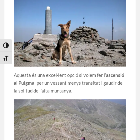
Toggle High Contrast
Toggle Font size
Aquesta és una excel·lent opció si volem fer l’
ascensió
al Puigmal
per un vessant menys transitat i gaudir de
la solitud de l’alta muntanya.