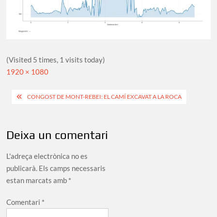
(Visited 5 times, 1 visits today)
Full
1920 × 1080
size
Navegació
CONGOST DE MONT-REBEI: EL CAMÍ EXCAVAT A LA ROCA
d'entrades
Deixa un comentari
L'adreça electrònica no es
publicarà.
Els camps necessaris
estan marcats amb
*
Comentari
*