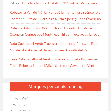
Kiko
en
Pujada a la Pica d’Estats (3.133 m) per Vallferrera
Robatori a Vall de Núria: Per què la muntanya va vèncer els
lladres
en
Ruta de Queralbs a Núria a peu: guia de l’excursió
Ruta als Bufadors de Beví: un bosc de conte de fades a
Osona
en
Congost de Mont-rebei: El camí excavat a la roca
Ruta Cavalls del Vent: Travessa completa al Parc…
en
Ruta
Niu de l’Àguila Serrat de les Esposes: Cavalls del Vent
Guia Ruta Cavalls del Vent: Travessa completa Pirineus
en
Etapa Rebost a Niu de l’Àliga: Sostre de Cavalls del Vent
Marques personals running
1 km: 4'04''
1 mi: 6'37''
3 km: 12'46''