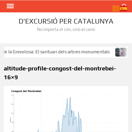
Skip
Search
to
content
D'EXCURSIÓ PER CATALUNYA
No importa el cim, sinó el camí
la Grevolosa: El santuari dels arbres monumentals
Ruta a
altitude-profile-congost-del-montrebei-
16×9