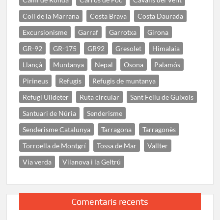
Coll de la Marrana
Costa Brava
Costa Daurada
Excursionisme
Garraf
Garrotxa
Girona
GR-92
GR-175
GR92
Gresolet
Himalaia
Llançà
Muntanya
Nepal
Osona
Palamós
Pirineus
Refugis
Refugis de muntanya
Refugi Ulldeter
Ruta circular
Sant Feliu de Guíxols
Santuari de Núria
Senderisme
Senderisme Catalunya
Tarragona
Tarragonès
Torroella de Montgrí
Tossa de Mar
Vallter
Via verda
Vilanova i la Geltrú
Comentaris recents