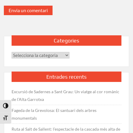
Categories
Categories
Entrades recents
Excursió de Sadernes a Sant Grau: Un viatge al cor romànic
de l’Alta Garrotxa
Toggle High Contrast
Fageda de la Grevolosa: El santuari dels arbres
monumentals
Toggle Font size
Ruta al Salt de Sallent: l’espectacle de la cascada més alta de