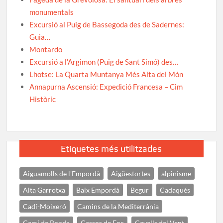
monumentals
Excursió al Puig de Bassegoda des de Sadernes:
Guia…
Montardo
Excursió a l’Argimon (Puig de Sant Simó) des…
Lhotse: La Quarta Muntanya Més Alta del Món
Annapurna Ascensió: Expedició Francesa – Cim
Històric
Etiquetes més utilitzades
Aiguamolls de l'Empordà
Aigüestortes
alpinisme
Alta Garrotxa
Baix Empordà
Begur
Cadaqués
Cadí-Moixeró
Camins de la Mediterrània
Camí de Ronda
Carros de Foc
Cavalls del Vent