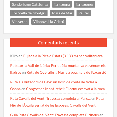
Senderisme Catalunya
Tarragona
Tarragonès
Torroella de Montgrí
Tossa de Mar
Vallter
Via verda
Vilanova i la Geltrú
Comentaris recents
Kiko
en
Pujada a la Pica d’Estats (3.133 m) per Vallferrera
Robatori a Vall de Núria: Per què la muntanya va vèncer els
lladres
en
Ruta de Queralbs a Núria a peu: guia de l’excursió
Ruta als Bufadors de Beví: un bosc de conte de fades a
Osona
en
Congost de Mont-rebei: El camí excavat a la roca
Ruta Cavalls del Vent: Travessa completa al Parc…
en
Ruta
Niu de l’Àguila Serrat de les Esposes: Cavalls del Vent
Guia Ruta Cavalls del Vent: Travessa completa Pirineus
en