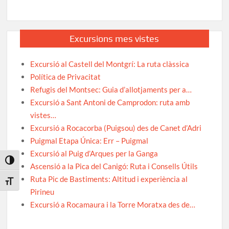
Excursions mes vistes
Excursió al Castell del Montgrí: La ruta clàssica
Política de Privacitat
Refugis del Montsec: Guia d’allotjaments per a…
Excursió a Sant Antoni de Camprodon: ruta amb
vistes…
Excursió a Rocacorba (Puigsou) des de Canet d’Adri
Puigmal Etapa Única: Err – Puigmal
Excursió al Puig d’Arques per la Ganga
Toggle High Contrast
Ascensió a la Pica del Canigó: Ruta i Consells Útils
Ruta Pic de Bastiments: Altitud i experiència al
Toggle Font size
Pirineu
Excursió a Rocamaura i la Torre Moratxa des de…