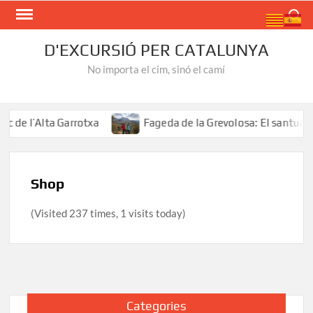
Skip
Search
to
content
D'EXCURSIÓ PER CATALUNYA
No importa el cim, sinó el camí
 de l’Alta Garrotxa
Fageda de la Grevolosa: El santuari
Shop
(Visited 237 times, 1 visits today)
Categories