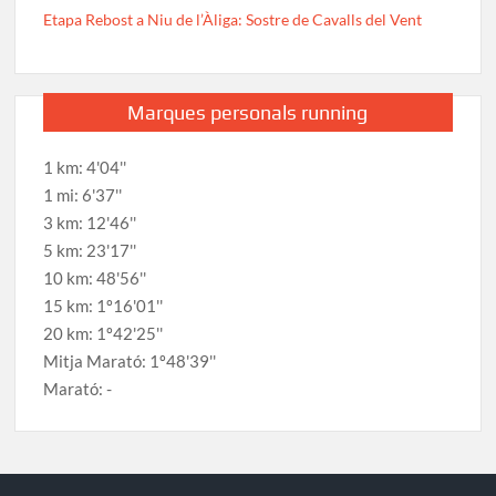
Etapa Rebost a Niu de l’Àliga: Sostre de Cavalls del Vent
Marques personals running
1 km: 4'04''
1 mi: 6'37''
3 km: 12'46''
5 km: 23'17''
10 km: 48'56''
15 km: 1º16'01''
20 km: 1º42'25''
Mitja Marató: 1º48'39''
Marató: -