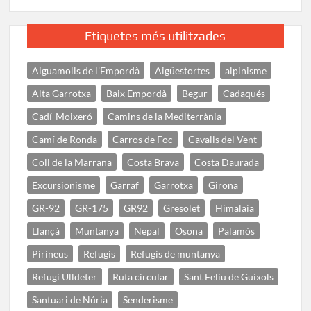
Etiquetes més utilitzades
Aiguamolls de l'Empordà
Aigüestortes
alpinisme
Alta Garrotxa
Baix Empordà
Begur
Cadaqués
Cadí-Moixeró
Camins de la Mediterrània
Camí de Ronda
Carros de Foc
Cavalls del Vent
Coll de la Marrana
Costa Brava
Costa Daurada
Excursionisme
Garraf
Garrotxa
Girona
GR-92
GR-175
GR92
Gresolet
Himalaia
Llançà
Muntanya
Nepal
Osona
Palamós
Pirineus
Refugis
Refugis de muntanya
Refugi Ulldeter
Ruta circular
Sant Feliu de Guíxols
Santuari de Núria
Senderisme