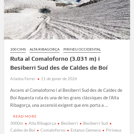
100 CIMS
ALTA RIBAGORÇA
PIRINEU OCCIDENTAL
Ruta al Comaloforno (3.031 m) i
Besiberri Sud des de Caldes de Boí
Ariadna Ferrer
11 de gener de 2026
Ascens al Comaloforno i al Besiberri Sud des de Caldes de
Boí Aquesta ruta és una de les grans clàssiques de l’Alta
Ribagorça, una ascensió exigent que ens porta a …
READ MORE
3000m
Alta Ribagorça
Besiberri
Besiberri Sud
Caldes de Boí
Comaloforno
Estanys Gemena
Pirineus