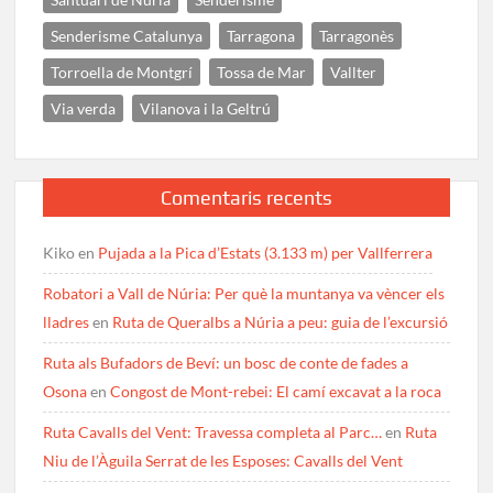
Senderisme Catalunya
Tarragona
Tarragonès
Torroella de Montgrí
Tossa de Mar
Vallter
Via verda
Vilanova i la Geltrú
Comentaris recents
Kiko
en
Pujada a la Pica d’Estats (3.133 m) per Vallferrera
Robatori a Vall de Núria: Per què la muntanya va vèncer els
lladres
en
Ruta de Queralbs a Núria a peu: guia de l’excursió
Ruta als Bufadors de Beví: un bosc de conte de fades a
Osona
en
Congost de Mont-rebei: El camí excavat a la roca
Ruta Cavalls del Vent: Travessa completa al Parc…
en
Ruta
Niu de l’Àguila Serrat de les Esposes: Cavalls del Vent