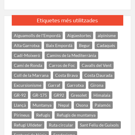
Etiquetes més utilitzades
Aiguamolls de l'Empordà
Aigüestortes
alpinisme
Alta Garrotxa
Baix Empordà
Begur
Cadaqués
Cadí-Moixeró
Camins de la Mediterrània
Camí de Ronda
Carros de Foc
Cavalls del Vent
Coll de la Marrana
Costa Brava
Costa Daurada
Excursionisme
Garraf
Garrotxa
Girona
GR-92
GR-175
GR92
Gresolet
Himalaia
Llançà
Muntanya
Nepal
Osona
Palamós
Pirineus
Refugis
Refugis de muntanya
Refugi Ulldeter
Ruta circular
Sant Feliu de Guíxols
Santuari de Núria
Senderisme