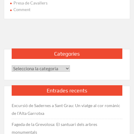
Presa de Cavallers
on
Comment
Ruta
al
Comaloforno
(3.031
m)
i
Categories
Besiberri
Sud
Categories
des
de
Caldes
de
Entrades recents
Boí
Excursió de Sadernes a Sant Grau: Un viatge al cor romànic
de l’Alta Garrotxa
Fageda de la Grevolosa: El santuari dels arbres
monumentals