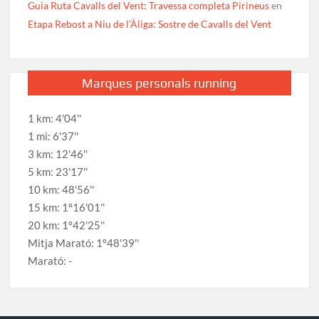
Guia Ruta Cavalls del Vent: Travessa completa Pirineus
en
Etapa Rebost a Niu de l’Àliga: Sostre de Cavalls del Vent
Marques personals running
1 km: 4'04''
1 mi: 6'37''
3 km: 12'46''
5 km: 23'17''
10 km: 48'56''
15 km: 1º16'01''
20 km: 1º42'25''
Mitja Marató: 1º48'39''
Marató: -