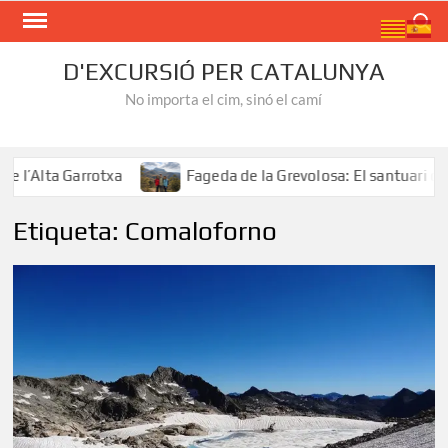
Skip
Search
to
content
D'EXCURSIÓ PER CATALUNYA
No importa el cim, sinó el camí
l’Alta Garrotxa
Fageda de la Grevolosa: El santuari dels
Etiqueta:
Comaloforno