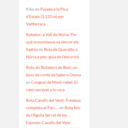
Kiko
en
Pujada a la Pica
d’Estats (3.133 m) per
Vallferrera
Robatori a Vall de Núria: Per
què la muntanya va vèncer els
lladres
en
Ruta de Queralbs a
Núria a peu: guia de l’excursió
Ruta als Bufadors de Beví: un
bosc de conte de fades a Osona
en
Congost de Mont-rebei: El
camí excavat a la roca
Ruta Cavalls del Vent: Travessa
completa al Parc…
en
Ruta Niu
de l’Àguila Serrat de les
Esposes: Cavalls del Vent