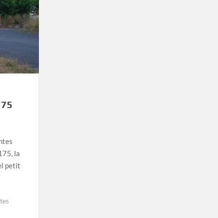
175
ntes
175, la
l petit
tes