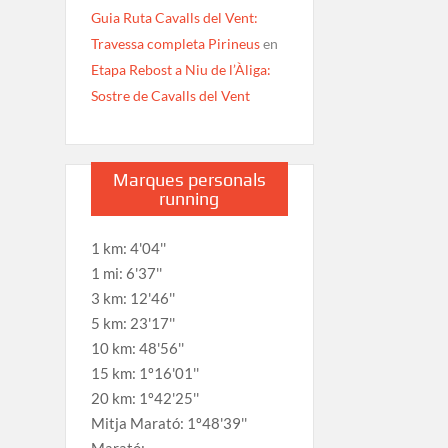
Guia Ruta Cavalls del Vent:
Travessa completa Pirineus
en
Etapa Rebost a Niu de l’Àliga:
Sostre de Cavalls del Vent
Marques personals
running
1 km: 4'04''
1 mi: 6'37''
3 km: 12'46''
5 km: 23'17''
10 km: 48'56''
15 km: 1º16'01''
20 km: 1º42'25''
Mitja Marató: 1º48'39''