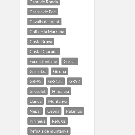
Camí de Ronda
Carros de Foc
Cavalls del Vent
Coll de la Marrana
Costa Brava
Costa Daurada
Excursionisme
Garraf
Garrotxa
Girona
GR-92
GR-175
GR92
Gresolet
Himalaia
Llançà
Muntanya
Nepal
Osona
Palamós
Pirineus
Refugis
Refugis de muntanya