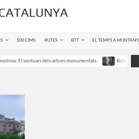
 CATALUNYA
RS
100 CIMS
RUTES
BTT
EL TEMPS A MUNTAN
l santuari dels arbres monumentals
Ruta al Salt de Salle