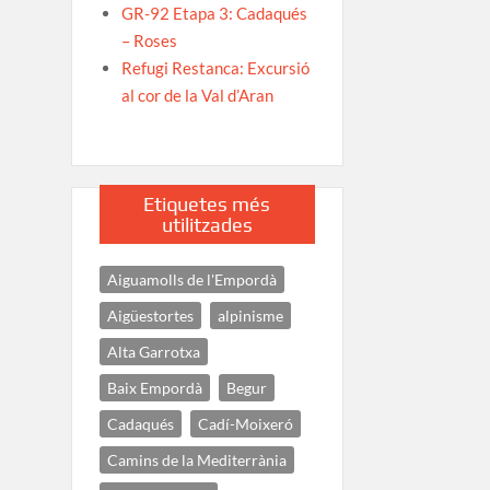
GR-92 Etapa 3: Cadaqués
– Roses
Refugi Restanca: Excursió
al cor de la Val d’Aran
Etiquetes més
utilitzades
Aiguamolls de l'Empordà
Aigüestortes
alpinisme
Alta Garrotxa
Baix Empordà
Begur
Cadaqués
Cadí-Moixeró
Camins de la Mediterrània