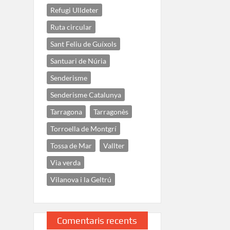
Refugi Ulldeter
Ruta circular
Sant Feliu de Guíxols
Santuari de Núria
Senderisme
Senderisme Catalunya
Tarragona
Tarragonès
Torroella de Montgrí
Tossa de Mar
Vallter
Via verda
Vilanova i la Geltrú
Comentaris recents