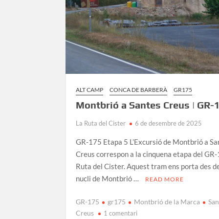
ALT CAMP
CONCA DE BARBERÀ
GR175
Montbrió a Santes Creus | GR-
La Ruta del Cister
6 de desembre de 2025
GR-175 Etapa 5 L’Excursió de Montbrió a Sa
Creus correspon a la cinquena etapa del GR-
Ruta del Cister. Aquest tram ens porta des de
nucli de Montbrió …
READ MORE
GR-175
gr175
Montbrió de la Marca
San
a
Creus
1 comentari