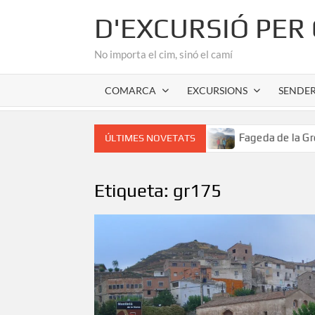
Skip
D'EXCURSIÓ PER
to
content
No importa el cim, sinó el camí
COMARCA
EXCURSIONS
SENDE
cor romànic de l’Alta Garrotxa
Fageda de la Grevolosa: E
ÚLTIMES NOVETATS
Etiqueta:
gr175